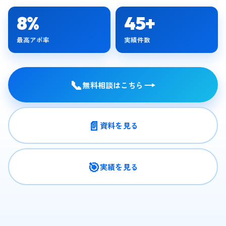
8%
45+
最高アポ率
実績件数
📞
→
無料相談はこちら
📄
資料を見る
🎯
実績を見る