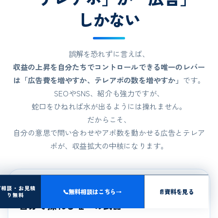
しかない
誤解を恐れずに言えば、
収益の上昇を自分たちでコントロールできる唯一のレバー
は「広告費を増やすか、テレアポの数を増やすか」
です。
SEOやSNS、紹介も強力ですが、
蛇口をひねれば水が出るようには操れません。
だからこそ、
自分の意思で問い合わせやアポ数を動かせる広告とテレア
ポが、収益拡大の中核になります。
01
ご相談・お見積
📞
無料相談はこちら
→
📄
資料を見る
り無料
自分で操れる唯一の武器