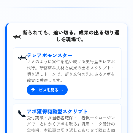
断られても、追い切る。成果の出る切り返
🦈
しを現場で。
🦈
テレアポモンスター
サメのように案件を追い続ける実行型テレアポ
代行。研修済み人材と成果の出るスクリプト・
切り返しトークで、断り文句の先にあるアポを
確実に獲得します。
サービスを見る →
📞
アポ獲得駆動型スクリプト
受付突破・担当者名確保・二者択一クロージン
グで「とにかくアポを取る」汎用トーク設計の
全技術。本記事の切り返しとあわせて読むと効