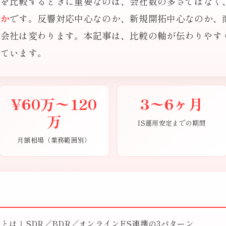
行を比較するときに重要なのは、会社数の多さではなく
うか
です。反響対応中心なのか、新規開拓中心なのか、
く会社は変わります。本記事は、比較の軸が伝わりやす
しています。
¥60万〜120
3〜6ヶ月
万
IS運用安定までの期間
月額相場（業務範囲別）
とは｜SDR／BDR／オンラインFS連携の3パターン