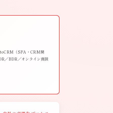
oCRM（SFA・CRM開
DR／BDR／オンライン商談