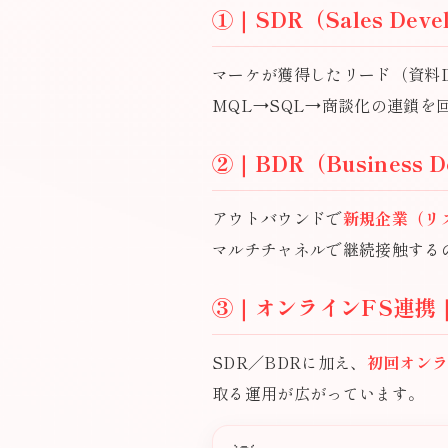
①｜SDR（Sales Deve
マーケが獲得したリード（資料
MQL→SQL→商談化の連鎖を回
②｜BDR（Business D
アウトバウンドで
新規企業（リ
マルチチャネルで継続接触する
③｜オンラインFS連携
SDR／BDRに加え、
初回オン
取る運用が広がっています。