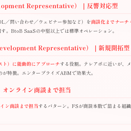
lopment Representative）｜反響対応型
DL／問い合わせ／ウェビナー参加など）を
商談化までナーチ
す。BtoB SaaSの中堅以上では標準オペレーション。
evelopment Representative）｜新規開拓型
スト）に能動的にアプローチ
する役割。テレアポに近いが、メー
のが特徴。エンタープライズABMで効果大。
｜オンライン商談まで担当
ライン商談まで担当
するパターン。FSが商談本数で詰まる組織