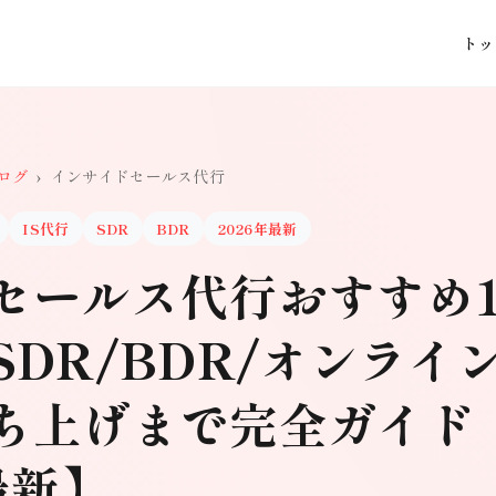
トッ
ログ
›
インサイドセールス代行
IS代行
SDR
BDR
2026年最新
セールス代行おすすめ1
DR/BDR/オンライ
ち上げまで完全ガイド
最新】