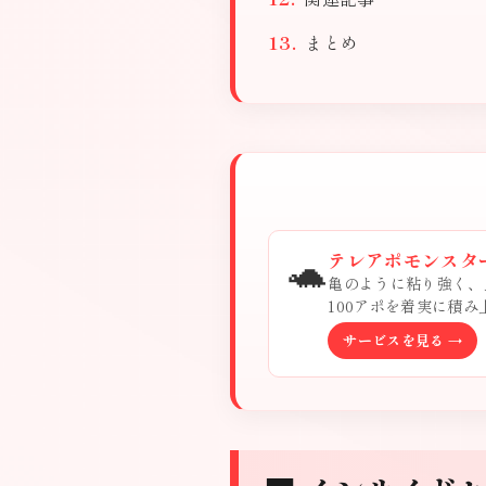
まとめ
🐢
テレアポモンスタ
亀のように粘り強く、
100アポを着実に積
サービスを見る →