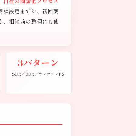
、
自社の商談化プロセス
商談設定までか、初回商
く、相談前の整理にも使
3パターン
SDR／BDR／オンラインFS