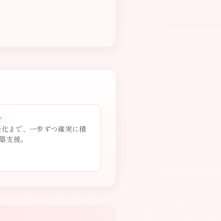
ン
商談化まで、一歩ずつ確実に積
築支援。