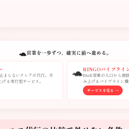
🐢
営業を一歩ずつ、確実に前へ進める。
🐢
ー
RINGOパイプライ
止まらないテレアポ代行。月
BtoB営業の入口から
み上げる実行型サービス。
み上げるパイプライン構
サービスを見る →