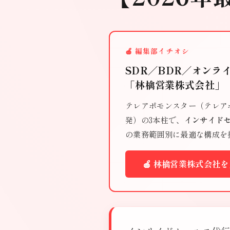
🍎 編集部イチオシ
SDR／BDR／オンラ
「林檎営業株式会社」
テレアポモンスター（テレアポ
発）の3本柱で、
インサイドセ
の業務範囲別に最適な構成を
🍎 林檎営業株式会社