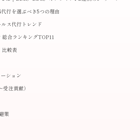
S代行を選ぶべき5つの理由
セールス代行トレンド
総合ランキングTOP11
 比較表
レーション
ド〜受注貢献）
避策