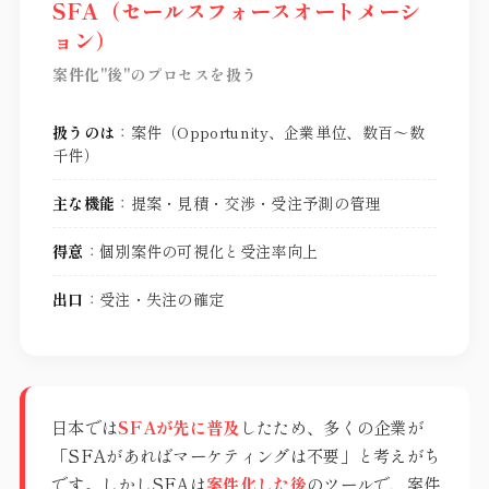
SFA（セールスフォースオートメーシ
ョン）
案件化"後"のプロセスを扱う
扱うのは
：案件（Opportunity、企業単位、数百〜数
千件）
主な機能
：提案・見積・交渉・受注予測の管理
得意
：個別案件の可視化と受注率向上
出口
：受注・失注の確定
日本では
SFAが先に普及
したため、多くの企業が
「SFAがあればマーケティングは不要」と考えがち
です。しかしSFAは
案件化した後
のツールで、案件