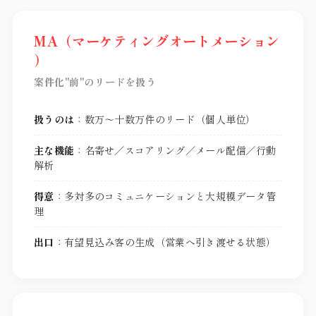
MA（マーケティングオートメーション
）
案件化"前"のリードを扱う
扱うのは
：数万〜十数万件のリード（個人単位）
主な機能
：名寄せ／スコアリング／メール配信／行動
解析
得意
：多対多のコミュニケーションと大規模データ管
理
出口
：有望見込み客の生成（営業へ引き渡せる状態）