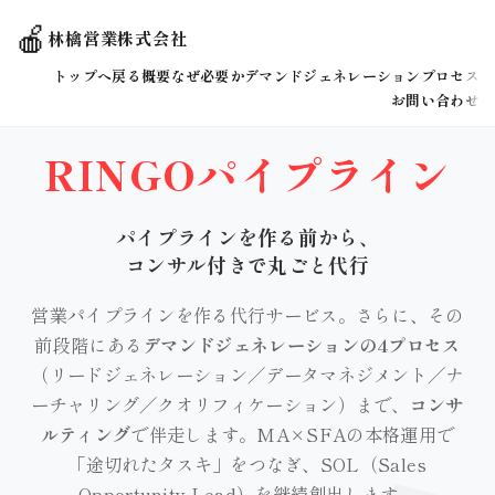
🍎
林檎営業株式会社
トップへ戻る
概要
なぜ必要か
デマンドジェネレーション
プロセス
お問い合わせ
RINGOパイプライン
パイプラインを作る前から、
コンサル付きで丸ごと代行
営業パイプラインを作る代行サービス。さらに、その
前段階にある
デマンドジェネレーションの4プロセス
（リードジェネレーション／データマネジメント／ナ
ーチャリング／クオリフィケーション）まで、
コンサ
ルティング
で伴走します。MA×SFAの本格運用で
「途切れたタスキ」をつなぎ、SOL（Sales
Opportunity Lead）を継続創出します。