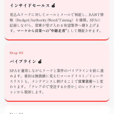
インサイドセールス 🍎
見込みリードに対してコールとメールで検証し、BANT情
報（Budget/Authority/Need/Timing）を確保。SFAに
記録しながら、営業が受け入れる有望案件へ磨き上げま
す。
マーケから営業への"中継走者"
として機能させます。
Step 03
パイプライン 🍎
SFAを運用しながらリードと案件のパイプラインを前に進
めます。最初は無価値に見えたコールドリスト／インハウ
スリストも、メンテナンスし続けることで
営業資産
へと変
わります。「テレアポで受注するか否か」のレッドオーシ
ャンから脱却します。
Step 04