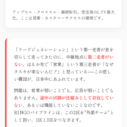
アップセル・クロスセル・継続取引。受注後のLTV最大
化。ここは営業・カスタマーサクセスの領域です。
「リードジェネレーション」という第一走者が息を
切らして走ってきたのに、中継地点に
第二走者がい
ない
。はるか先で「営業」という第三走者が「なぜ
タスキが来ないんだ！」と怒っている──この悲し
い構図が、日本中にあふれています。
問題は、営業が弱いことでも、広告が弱いことでも
ありません。
途中の区間が仕組みとして存在してい
ない
、あるいは機能していないことなのです。
RINGOパイプラインは、この2区を"外部チーム"と
して担い、1区と3区をつなぎます。