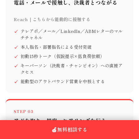
電話・メールで接触し、決裁者とつながる
Reach｜こちらから能動的に接触する
テレアポ／メール／LinkedIn／ABMレターのマル
チチャネル
本人指名・部署指名による受付突破
初動15秒トーク（仮説提示×低負荷依頼）
キーパーソン（決裁者・チャンピオン）への直接ア
クセス
能動型のアウトバウンド営業を中核とする
STEP 03
アポを取り、提案・ヒアリングを行う
無料相談する
Meet｜質の高い商談で案件化する