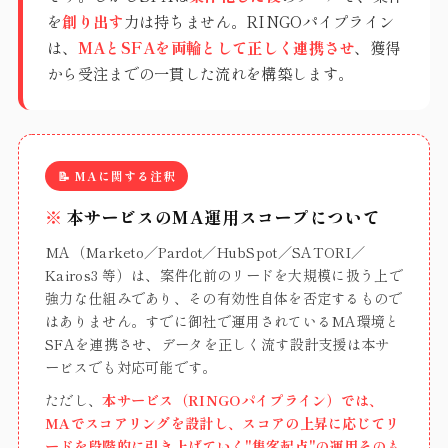
を
創り出す
力は持ちません。RINGOパイプライン
は、
MAとSFAを両輪として正しく連携させ
、獲得
から受注までの一貫した流れを構築します。
📝 MAに関する注釈
※
本サービスのMA運用スコープについて
MA（Marketo／Pardot／HubSpot／SATORI／
Kairos3 等）は、案件化前のリードを大規模に扱う上で
強力な仕組みであり、その有効性自体を否定するもので
はありません。すでに御社で運用されているMA環境と
SFAを連携させ、データを正しく流す設計支援は本サ
ービスでも対応可能です。
ただし、
本サービス（RINGOパイプライン）では、
MAでスコアリングを設計し、スコアの上昇に応じてリ
ードを段階的に引き上げていく"集客起点"の運用そのも