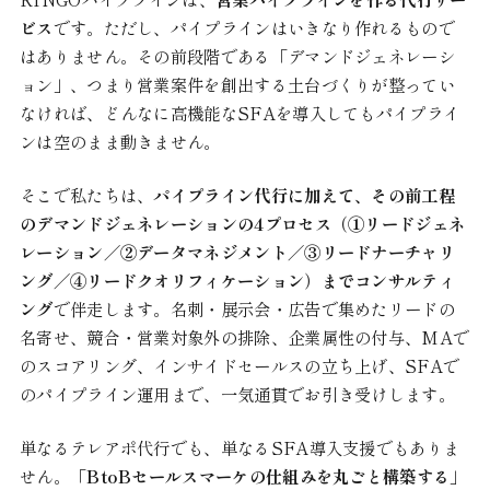
ビス
です。ただし、パイプラインはいきなり作れるもので
はありません。その前段階である「デマンドジェネレーシ
ョン」、つまり営業案件を創出する土台づくりが整ってい
なければ、どんなに高機能なSFAを導入してもパイプライ
ンは空のまま動きません。
そこで私たちは、
パイプライン代行に加えて、その前工程
のデマンドジェネレーションの4プロセス（①リードジェネ
レーション／②データマネジメント／③リードナーチャリ
ング／④リードクオリフィケーション）までコンサルティ
ング
で伴走します。名刺・展示会・広告で集めたリードの
名寄せ、競合・営業対象外の排除、企業属性の付与、MAで
のスコアリング、インサイドセールスの立ち上げ、SFAで
のパイプライン運用まで、一気通貫でお引き受けします。
単なるテレアポ代行でも、単なるSFA導入支援でもありま
せん。
「BtoBセールスマーケの仕組みを丸ごと構築する」