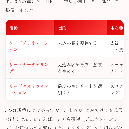
す。3つの違いを「目的」「主な手法」「担当部門」で
整理しました。
活動
目的
主な手法
リードジェネレーシ
見込み客を獲得する
広告・S
ョン
ー・資料
リードナーチャリン
見込み客を育成し意欲
メール・
グ
を高める
ナー・M
リードクオリフィケ
確度の高いリードを選
スコアリ
ーション
別する
ング
3つは順番につながっており、どれか1つが欠けても成果
は出ません。たとえば、いくら獲得（ジェネレーショ
ン）を頑張っても育成（ナーチャリング）の仕組みがな