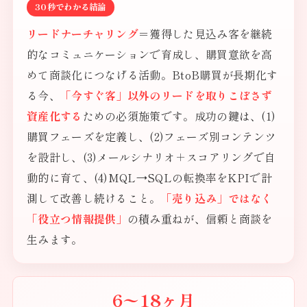
30秒でわかる結論
リードナーチャリング
＝獲得した見込み客を継続
的なコミュニケーションで育成し、購買意欲を高
めて商談化につなげる活動。BtoB購買が長期化す
る今、
「今すぐ客」以外のリードを取りこぼさず
資産化する
ための必須施策です。成功の鍵は、(1)
購買フェーズを定義し、(2)フェーズ別コンテンツ
を設計し、(3)メールシナリオ＋スコアリングで自
動的に育て、(4)MQL→SQLの転換率をKPIで計
測して改善し続けること。
「売り込み」ではなく
「役立つ情報提供」
の積み重ねが、信頼と商談を
生みます。
6〜18ヶ月