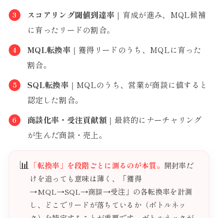
スコアリング閾値到達率
｜育成が進み、MQL候補
に育ったリードの割合。
MQL転換率
｜獲得リードのうち、MQLに育った
割合。
SQL転換率
｜MQLのうち、営業が商談に値すると
認定した割合。
商談化率・受注貢献額
｜最終的にナーチャリング
が生んだ商談・売上。
📊
「転換率」を段階ごとに測るのが本質。
開封率だ
けを追っても意味は薄く、「獲得
→MQL→SQL→商談→受注」の各転換率を計測
し、どこでリードが落ちているか（ボトルネッ
ク）を特定することが重要です。ボトルネックが