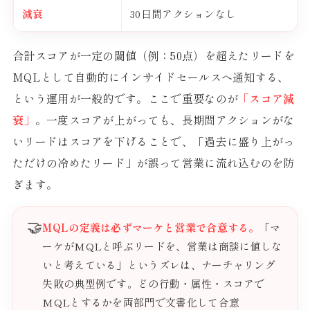
減衰
30日間アクションなし
合計スコアが一定の閾値（例：50点）を超えたリードを
MQLとして自動的にインサイドセールスへ通知する、
という運用が一般的です。ここで重要なのが
「スコア減
衰」
。一度スコアが上がっても、長期間アクションがな
いリードはスコアを下げることで、「過去に盛り上がっ
ただけの冷めたリード」が誤って営業に流れ込むのを防
ぎます。
🤝
MQLの定義は必ずマーケと営業で合意する。
「マ
ーケがMQLと呼ぶリードを、営業は商談に値しな
いと考えている」というズレは、ナーチャリング
失敗の典型例です。どの行動・属性・スコアで
MQLとするかを両部門で文書化して合意