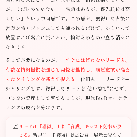
が、まだ決めていない」「課題はあるが、優先順位は高
くない」という中間層です。この層を、獲得した直後に
営業が強くプッシュしても嫌われるだけで、かといって
放置すれば競合に流れるか、検討そのものが立ち消えに
なります。
そこで必要になるのが、
「すぐには買わないリードと、
有益な情報提供を通じて関係を維持し、購買意欲が高ま
ったタイミングを逃さず捉える」
仕組み——リードナー
チャリングです。獲得したリードを"使い捨て"にせず、
中長期の資産として育てることが、現代BtoBマーケテ
ィングの成否を分けます。
📈
リードは「獲得」より「育成」でコスト効率が決
まる。
新規リード獲得には広告費・展示会費など