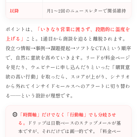
以降
月1〜2回のニュースレターで関係維持
ポイントは、
「いきなり営業に渡さず、段階的に温度を
上げる」
こと。1通目から商談を迫ると離脱されます。
役立つ情報→事例→課題提起→ソフトなCTAという順序
で、自然に意欲を高めていきます。リードが料金ページ
を見たり、ウェビナーに申し込んだりといった「購買意
欲の高い行動」を取ったら、スコアが上がり、シナリオ
から外れてインサイドセールスへのアラートに切り替わ
る——という設計が理想です。
⚙️
「時間軸」だけでなく「行動軸」でも分岐させ
る。
ドリップは日数ベースのステップメールが基
本ですが、それだけでは画一的です。「料金ペー