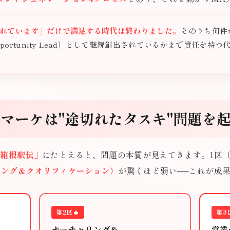
取れています」だけで満足する時代は終わりました。
そのうち何件
Opportunity Lead）として継続創出されているかまで責任を
Bマーケは"途切れたタスキ"問題を
「箱根駅伝」
にたとえると、問題の本質が見えてきます。1区（
リング＆クオリフィケーション）
が驚くほど弱い──これが成
第2区🔥
第3
ナーチャリング＆
営業