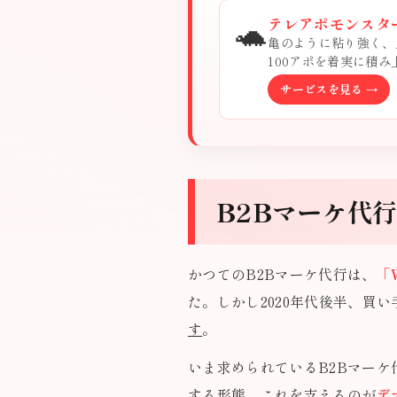
🐢
テレアポモンスタ
亀のように粘り強く、
100アポを着実に積
サービスを見る →
B2Bマーケ代
かつてのB2Bマーケ代行は、
「
た。しかし2020年代後半、買
す
。
いま求められているB2Bマーケ
する形態。これを支えるのが
デ