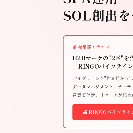
SOL創出
🍎 編集部イチオシ
B2Bマーケの"2区"
「RINGOパイプライ
パイプラインを"作る前から
データマネジメント／ナーチ
通貫で伴走。「マーケが集め
🍎 RINGOパイプラ