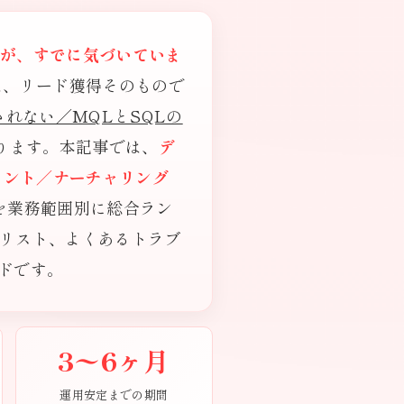
くが、すでに気づいていま
は、リード獲得そのもので
れない／MQLとSQLの
ります。本記事では、
デ
メント／ナーチャリング
社を業務範囲別に総合ラン
クリスト、よくあるトラブ
イドです。
3〜6ヶ月
運用安定までの期間