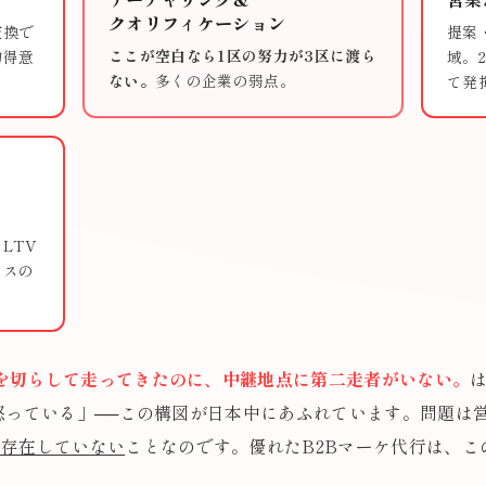
クオリフィケーション
交換で
提案
ここが空白なら1区の努力が3区に渡ら
的得意
域。
ない。
多くの企業の弱点。
て発
LTV
セスの
を切らして走ってきたのに、中継地点に第二走者がいない。
と怒っている」──この構図が日本中にあふれています。問題は
て存在していない
ことなのです。優れたB2Bマーケ代行は、この