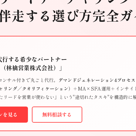
を伴走する選び方完全ガ
を代行する希少なパートナー
ン（林檎営業株式会社）」
"コンサル付きで丸ごと代行。
デマンドジェネレーション4プロセ
ャリング／クオリフィケーション）
＋MA×SFA運用＋インサイ
たリードを営業が使わない」という"途切れたタスキ"を構造的に
インを見る
無料相談する