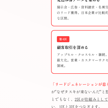
展示会・広告・資料請求・名刺
のリード獲得。日本企業が比較
な区間。
第4区
顧客取引を深める
アップセル・クロスセル・継続。
最大化。営業・カスタマーサク
領域。
「リードジェネレーションが息
が"なぜタスキが来ないんだ"
とでもなく、
2区が仕組みとし
い、1区と3区をつなぎます。