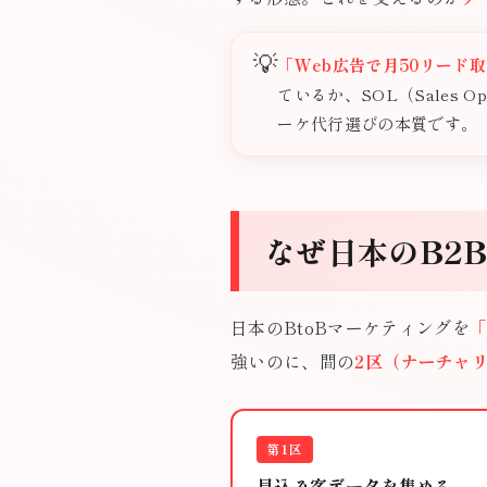
💡
「Web広告で月50リード
ているか、SOL（Sales 
ーケ代行選びの本質です。
なぜ日本のB2
日本のBtoBマーケティングを
強いのに、間の
2区（ナーチャ
第1区
見込み客データを集める