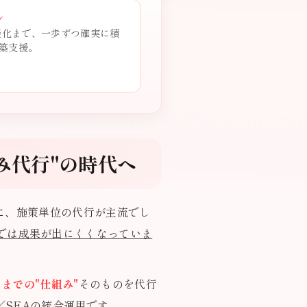
ン
商談化まで、一歩ずつ確実に積
築支援。
み代行"の時代へ
に、施策単位の代行が主流でし
では成果が出にくくなっていま
までの"仕組み"
そのものを代行
／SFAの統合運用です。