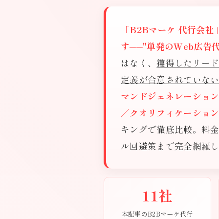
「B2Bマーケ 代行会
す──"単発のWeb広
はなく、
獲得したリード
定義が合意されていな
マンドジェネレーション
／クオリフィケーショ
キングで徹底比較。料金
ル回避策まで完全網羅し
11社
本記事のB2Bマーケ代行