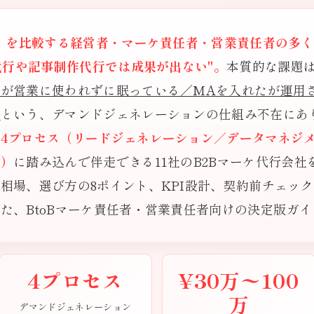
社」を比較する経営者・マーケ責任者・営業責任者の多
告代行や記事制作代行では成果が出ない"。
本質的な課題
が営業に使われずに眠っている／MAを入れたが運用さ
い
という、デマンドジェネレーションの仕組み不在にあ
4プロセス（リードジェネレーション／データマネジ
ン）
に踏み込んで伴走できる11社のB2Bマーケ代行会
相場、選び方の8ポイント、KPI設計、契約前チェッ
た、BtoBマーケ責任者・営業責任者向けの決定版ガ
4プロセス
¥30万〜100
万
デマンドジェネレーション