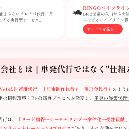
🐢
ー
RINGOパイプライ
止まらないテレアポ代行。月
BtoB営業の入口から
み上げる実行型サービス。
み上げるパイプライン構
サービスを見る →
行会社とは｜単発代行ではなく"仕組
Web広告運用代行」「記事制作代行」「展示会代行」
のよう
い手の情報環境とBtoB購買プロセスが激変し、
単発の施策代行
代行は、
「リード獲得→ナーチャリング→案件化→受注貢献」
マンドジェネレーション4プロセス
であり、それを動かすMA