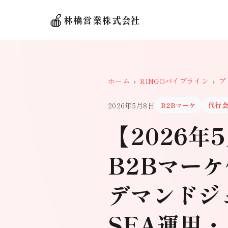
🍎
林檎営業株式会社
ホーム
›
RINGOパイプライン
›
ブ
2026年5月8日
B2Bマーケ
代行
【2026年
B2Bマー
デマンドジ
SFA運用