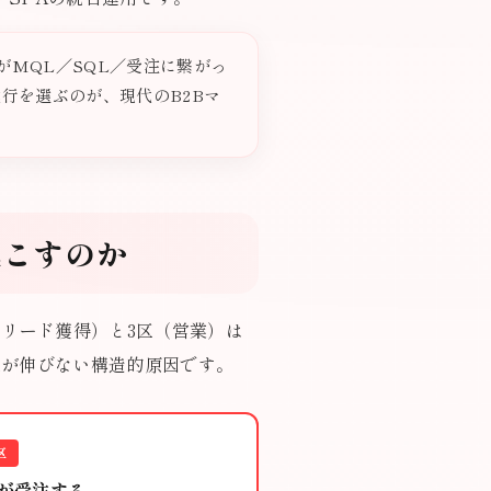
がMQL／SQL／受注に繋がっ
持つ代行を選ぶのが、現代のB2Bマ
起こすのか
リード獲得）と3区（営業）は
果が伸びない構造的原因です。
区
が受注する