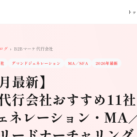
トッ
ログ
›
B2Bマーケ代行会社
会社
デマンドジェネレーション
MA／SFA
2026年最新
5月最新】
ケ代行会社おすすめ11
ェネレーション・MA
・リードナーチャリング