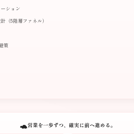
レーション
設計（5階層ファネル）
避策
🐢
営業を一歩ずつ、確実に前へ進める。