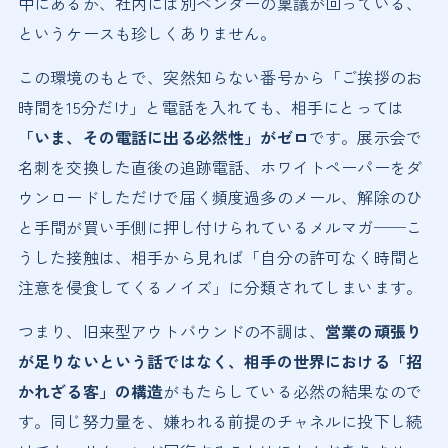
中にあるか、社内には別ベンダーの稟議が回っている、
というケースも珍しくありません。
この環境のもとで、突然知らない番号から「ご挨拶のお
時間を15分だけ」と電話を入れても、相手にとっては
「いま、その電話に出る必然性」がゼロ
です。展示会で
名刺を交換した直後の追跡電話、ホワイトペーパーをダ
ウンロードしただけで届く頻度過多のメール、解除のひ
と手間が買い手側に押し付けられているメルマガ──こ
うした接触は、相手から見れば「自分の許可なく時間と
注意を侵食してくるノイズ」に分類されてしまいます。
つまり、旧来型アウトバウンドの不調は、
営業の頑張り
が足りないという話ではなく、相手の世界における「招
かれざる客」の構造
がもたらしている必然の結果なので
す。同じ努力量を、嫌われる前提のチャネルに投下し続