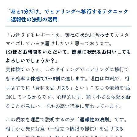
「あと1分だけ」でヒアリングへ移行するテクニック
｜返報性の法則の活用
「お送りするレポートを、御社の状況に合わせてカスタ
マイズしてからお届けしたいと思っております。
1分ほどお時間をいただいて、簡単に状況をお伺いしても
よろしいでしょうか？
」
実体験でいうと、このタイミングでヒアリングに移行で
きる確率は
体感で7〜8割
に達します。理由は単純で、相
手はすでに「資料を受け取る」というこちらの依頼を1度
OKしているからです。心理的には、続く小さな依頼を断
ることが急にハードルの高い行為に変わっています。
この現象を理屈で説明するのが
「返報性の法則」
です。
相手から先に好意（=役立つ情報の提供）を受け取る