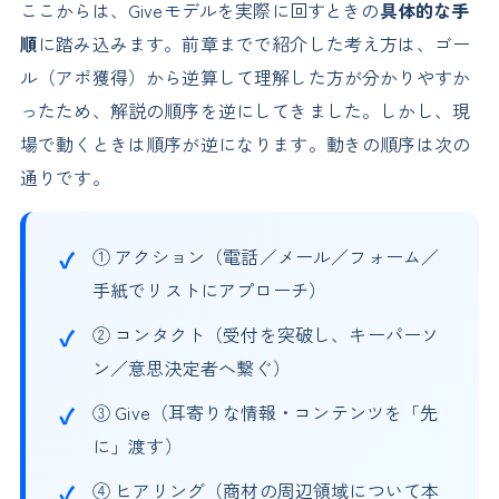
ここからは、Giveモデルを実際に回すときの
具体的な手
順
に踏み込みます。前章までで紹介した考え方は、ゴー
ル（アポ獲得）から逆算して理解した方が分かりやすか
ったため、解説の順序を逆にしてきました。しかし、現
場で動くときは順序が逆になります。動きの順序は次の
通りです。
① アクション（電話／メール／フォーム／
手紙でリストにアプローチ）
② コンタクト（受付を突破し、キーパーソ
ン／意思決定者へ繋ぐ）
③ Give（耳寄りな情報・コンテンツを「先
に」渡す）
④ ヒアリング（商材の周辺領域について本