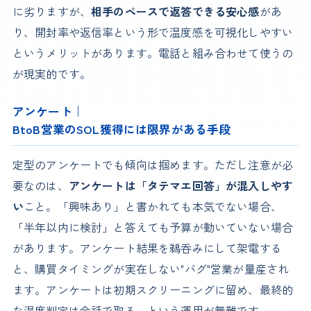
に劣りますが、
相手のペースで返答できる安心感
があ
り、開封率や返信率という形で温度感を可視化しやすい
というメリットがあります。電話と組み合わせて使うの
が現実的です。
アンケート｜
BtoB営業のSOL獲得には限界がある手段
定型のアンケートでも傾向は掴めます。ただし注意が必
要なのは、
アンケートは「タテマエ回答」が混入しやす
い
こと。「興味あり」と書かれても本気でない場合、
「半年以内に検討」と答えても予算が動いていない場合
があります。アンケート結果を鵜呑みにして架電する
と、購買タイミングが実在しない"バグ"営業が量産され
ます。アンケートは初期スクリーニングに留め、最終的
な温度判定は会話で取る、という運用が無難です。