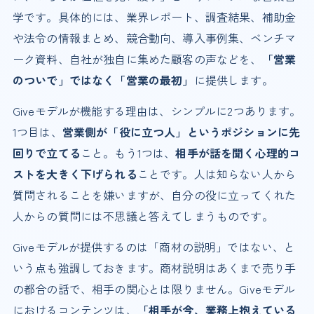
学です。具体的には、業界レポート、調査結果、補助金
や法令の情報まとめ、競合動向、導入事例集、ベンチマ
ーク資料、自社が独自に集めた顧客の声などを、
「営業
のついで」ではなく「営業の最初」
に提供します。
Giveモデルが機能する理由は、シンプルに2つあります。
1つ目は、
営業側が「役に立つ人」というポジションに先
回りで立てる
こと。もう1つは、
相手が話を聞く心理的コ
ストを大きく下げられる
ことです。人は知らない人から
質問されることを嫌いますが、自分の役に立ってくれた
人からの質問には不思議と答えてしまうものです。
Giveモデルが提供するのは「商材の説明」ではない、と
いう点も強調しておきます。商材説明はあくまで売り手
の都合の話で、相手の関心とは限りません。Giveモデル
におけるコンテンツは、
「相手が今、業務上抱えている