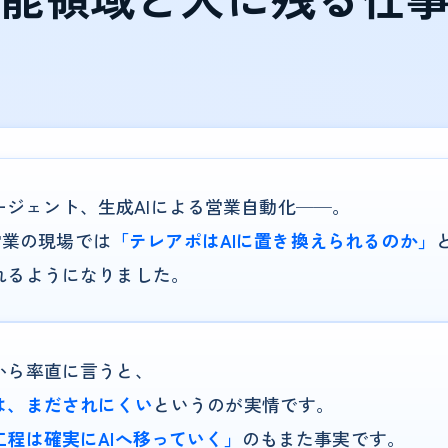
声エージェント、生成AIによる営業自動化──。
B営業の現場では
「テレアポはAIに置き換えられるのか」
れるようになりました。
から率直に言うと、
は、まだされにくい
というのが実情です。
工程は確実にAIへ移っていく」
のもまた事実です。