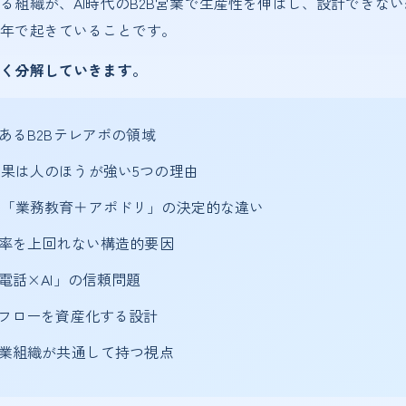
る組織が、AI時代のB2B営業で生産性を伸ばし、設計できな
数年で起きていることです。
しく分解していきます。
あるB2Bテレアポの領域
果は人のほうが強い5つの理由
と「業務教育＋アポドリ」の決定的な違い
ポ率を上回れない構造的要因
電話×AI」の信頼問題
後フローを資産化する設計
営業組織が共通して持つ視点