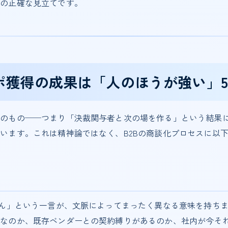
点の正確な見立てです。
ポ獲得の成果は「人のほうが強い」
そのもの──つまり「決裁関与者と次の場を作る」という結果
います。これは精神論ではなく、B2Bの商談化プロセスに以
せん」という一言が、文脈によってまったく異なる意味を持ち
別なのか、既存ベンダーとの契約縛りがあるのか、社内が今そ