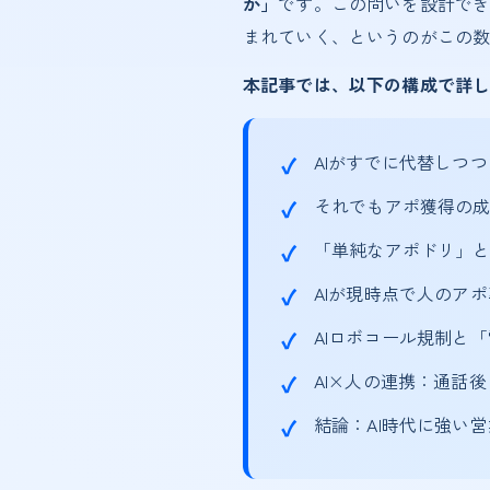
か」
です。この問いを設計でき
まれていく、というのがこの
本記事では、以下の構成で詳
AIがすでに代替しつつ
それでもアポ獲得の成
「単純なアポドリ」
AIが現時点で人のア
AIロボコール規制と「
AI×人の連携：通話
結論：AI時代に強い