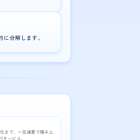
的に分解します。
談化まで、一気通貫で積み上
行サービス。