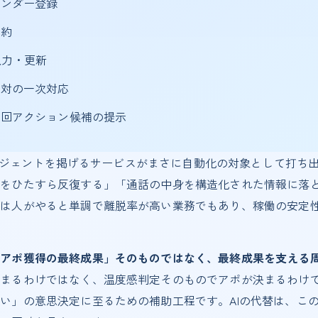
レンダー登録
要約
入力・更新
応対の一次対応
次回アクション候補の提示
声エージェントを掲げるサービスがまさに自動化の対象として打
をひたすら反復する」「通話の中身を構造化された情報に落と
は人がやると単調で離脱率が高い業務でもあり、稼働の安定性
「アポ獲得の最終成果」そのものではなく、最終成果を支える
決まるわけではなく、温度感判定そのものでアポが決まるわけ
い」の意思決定に至るための補助工程です。AIの代替は、こ