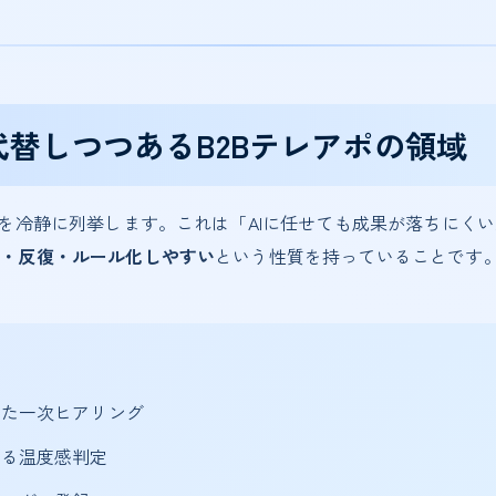
に代替しつつあるB2Bテレアポの領域
域を冷静に列挙します。これは「AIに任せても成果が落ちにく
型・反復・ルール化しやすい
という性質を持っていることです
った一次ヒアリング
よる温度感判定