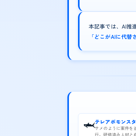
本記事では、AI推
「どこがAIに代
🦈
テレアポモンス
サメのように案件を
行。研修済み人材と