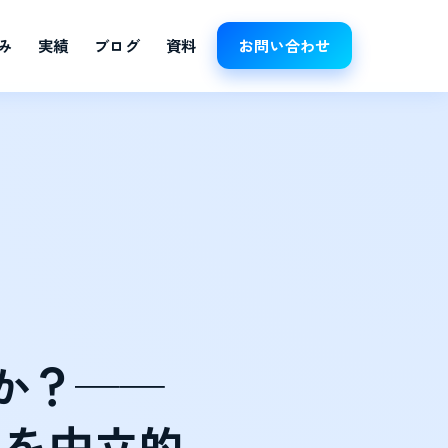
み
実績
ブログ
資料
お問い合わせ
か？
──
事を中立的