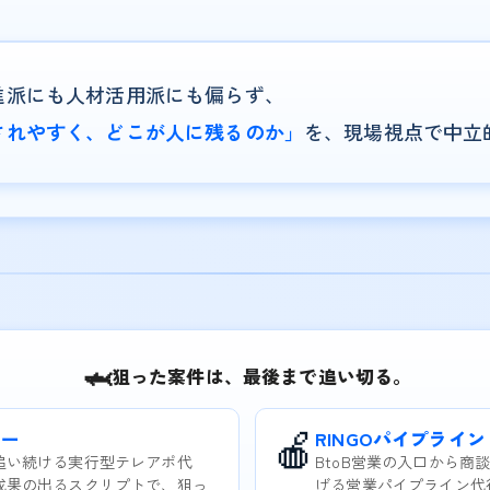
進派にも人材活用派にも偏らず、
替されやすく、どこが人に残るのか」
を、現場視点で中立
🦈
狙った案件は、最後まで追い切る。
🍎
ター
RINGOパイプライン
追い続ける実行型テレアポ代
BtoB営業の入口から商
成果の出るスクリプトで、狙っ
げる営業パイプライン代