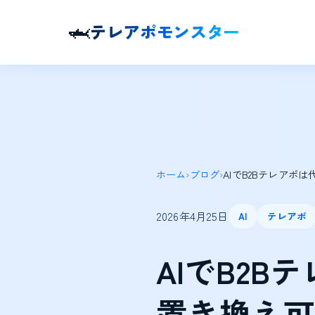
🦈
テレアポモンスター
ホーム
›
ブログ
›
AIでB2Bテレアポ
2026年4月25日
AI
テレアポ
AIでB2
置き換え可