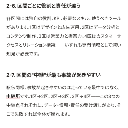
2-6. 区間ごとに役割と責任が違う
各区間には独自の役割、KPI、必要なスキル、使うべきツール
があります。1区はデザインと広告運用、2区はデータ分析と
コンテンツ制作、3区は営業力と提案力、4区はカスタマーサ
クセスとリレーション構築──いずれも専門領域として深い
知見が必要です。
2-7. 区間の"中継"が最も事故が起きやすい
駅伝同様、事故が起きやすいのは走っている最中ではなく、
中継所
です。1区→2区、2区→3区、3区→4区──この3つの
中継点それぞれに、データ・情報・責任の受け渡しがあり、そ
こで失敗すれば全体が崩れます。