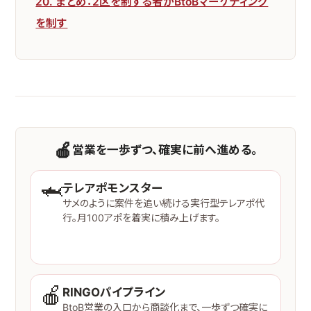
20. まとめ：2区を制する者がBtoBマーケティング
を制す
🍎
営業を一歩ずつ、確実に前へ進める。
🦈
テレアポモンスター
サメのように案件を追い続ける実行型テレアポ代
行。月100アポを着実に積み上げます。
サービスを見る →
🍎
RINGOパイプライン
BtoB営業の入口から商談化まで、一歩ずつ確実に