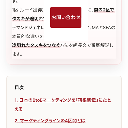
す。
1区（リード獲得）と3区（営業）は強いのに、
間の2区で
お問い合わせ
タスキが途切れている
──。
デマンドジェネレーションの
4プロセス
と、MAとSFAの
本質的な違いを通じて、
途切れたタスキをつなぐ
方法を超長文で徹底解説し
ます。
目次
1. 日本のBtoBマーケティングを「箱根駅伝」にたと
える
2. マーケティングラインの4区間とは