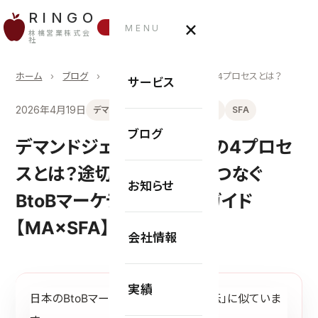
RINGO
×
お問い合わせ
MENU
林檎営業株式会
社
ホーム
›
ブログ
›
デマンドジェネレーションの4プロセスとは？
サービス
2026年4月19日
デマンドジェネレーション
MA
SFA
ブログ
デマンドジェネレーションの4プロセ
スとは？途切れたタスキをつなぐ
お知らせ
BtoBマーケティング完全ガイド
【MA×SFA】
会社情報
実績
日本のBtoBマーケティングは「箱根駅伝」に似ていま