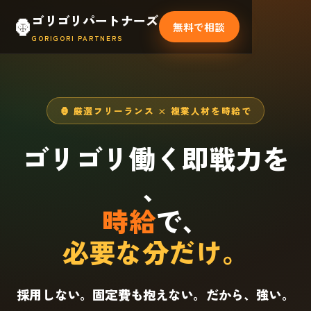
ゴリゴリパートナーズ
🦍
無料で相談
GORIGORI PARTNERS
🦍 厳選フリーランス × 複業人材を時給で
ゴリゴリ働く即戦力を
、
時給
で、
必要な分だけ。
採用しない。固定費も抱えない。だから、強い。