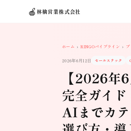
🍎
林檎営業株式会社
ホーム
›
RINGOパイプライン
›
ブ
2026年6月12日
セールステック
【2026
完全ガイド
AIまでカ
選び方・導