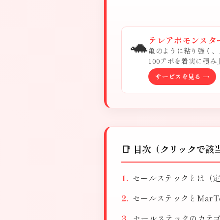
🐢
テレアポモンスタ
亀のように粘り強く、
100アポを着実に積
サービスを見る →
📑 目次（クリックで該
セールステックとは（
セールステックとMarT
セールステックのカテ