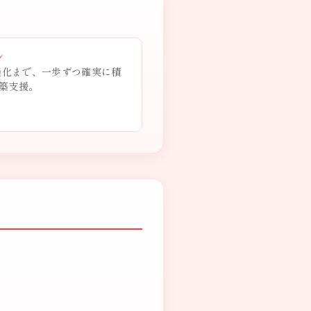
ン
商談化まで、一歩ずつ確実に積
築支援。