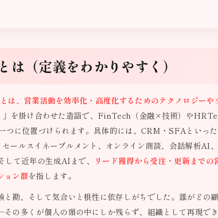
とは（定義をわかりやすく）
ch）とは、営業活動を効率化・高度化するためのテクノロジーや
技術）」を掛け合わせた造語で、FinTech（金融×技術）やHRT
の一つに位置づけられます。具体的には、CRM・SFAといっ
、セールスイネーブルメント、オンライン商談、会話解析AI
そして近年の生成AIまで、
リード獲得から受注・更新までの
ション群
を指します。
験と勘、そして気合いと根性に依存しがちでした。誰がどの
—その多くが個人の頭の中にしか残らず、組織として再現で