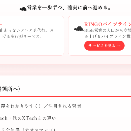
🐢
営業を一歩ずつ、確実に前へ進める。
🐢
ー
RINGOパイプライ
止まらないテレアポ代行。月
BtoB営業の入口から
み上げる実行型サービス。
み上げるパイプライン構
サービスを見る →
当箇所へ）
定義をわかりやすく）／注目される背景
ech・他のXTechとの違い
ゴリ全体像（カオスマップ）