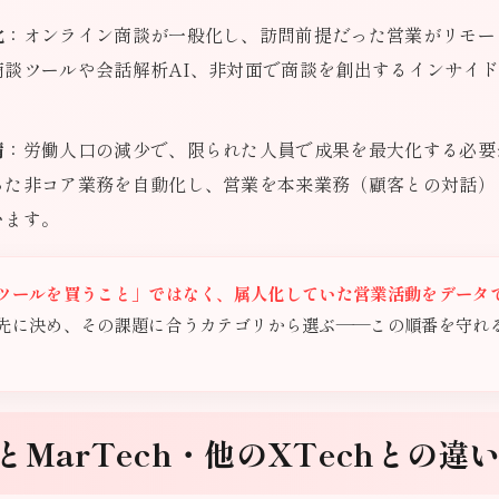
化
：オンライン商談が一般化し、訪問前提だった営業がリモー
商談ツールや会話解析AI、非対面で商談を創出するインサイ
請
：労働人口の減少で、限られた人員で成果を最大化する必要
った非コア業務を自動化し、営業を本来業務（顧客との対話）
います。
ツールを買うこと」ではなく、属人化していた営業活動をデータ
先に決め、その課題に合うカテゴリから選ぶ——この順番を守れ
MarTech・他のXTechとの違