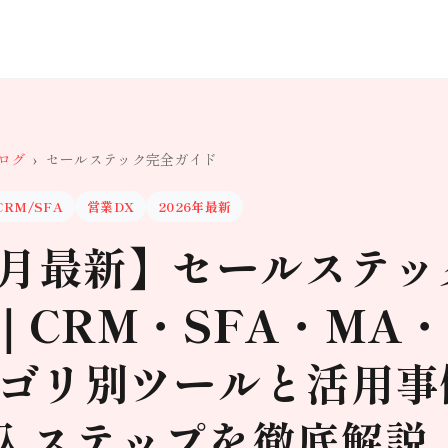
ログ
›
セールステック完全ガイド
CRM/SFA
営業DX
2026年最新
年6月最新】セールステ
｜CRM・SFA・MA・
テゴリ別ツールと活用事
入ステップを徹底解説