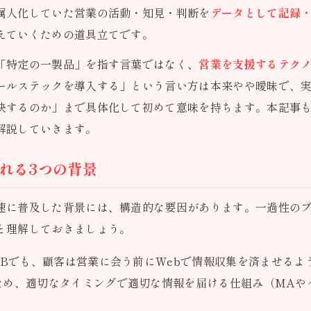
属人化していた営業の活動・知見・判断を
データとして記録
えていくための道具立てです。
「特定の一製品」を指す言葉ではなく、
営業を支援するテク
ールステックを導入する」という言い方は本来やや曖昧で、
決するのか」まで具体化して初めて意味を持ちます。本記事
解説していきます。
れる3つの背景
速に普及した背景には、構造的な要因があります。一過性の
と理解しておきましょう。
toBでも、顧客は営業に会う前にWebで情報収集を済ませる
ため、適切なタイミングで適切な情報を届ける仕組み（MAや