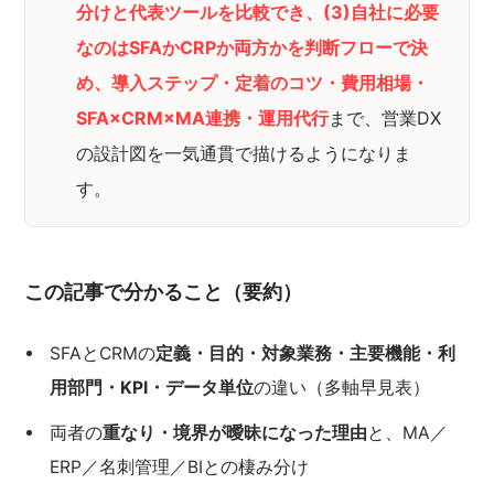
分けと代表ツールを比較でき、(3)自社に必要
なのはSFAかCRPか両方かを判断フローで決
め、導入ステップ・定着のコツ・費用相場・
SFA×CRM×MA連携・運用代行
まで、営業DX
の設計図を一気通貫で描けるようになりま
す。
この記事で分かること（要約）
SFAとCRMの
定義・目的・対象業務・主要機能・利
用部門・KPI・データ単位
の違い（多軸早見表）
両者の
重なり・境界が曖昧になった理由
と、MA／
ERP／名刺管理／BIとの棲み分け