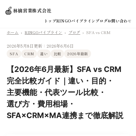
🍎
林檎営業株式会社
トップ
RINGOパイプライン
ブログ
お問い合わせ
ホーム
›
RINGOパイプライン
›
ブログ
›
SFA vs CRM
2026年5月8日
更新：2026年6月6日
SFA
CRM
違い
比較
2026年最新
【2026年6月最新】SFA vs CRM
完全比較ガイド｜違い・目的・
主要機能・代表ツール比較・
選び方・費用相場・
SFA×CRM×MA連携まで徹底解説