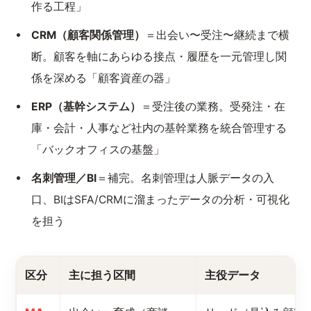
作る工程」
CRM（顧客関係管理）
＝出会い〜受注〜継続まで横
断。顧客を軸にあらゆる接点・履歴を一元管理し関
係を深める「顧客資産の器」
ERP（基幹システム）
＝受注後の業務。受発注・在
庫・会計・人事など社内の基幹業務を統合管理する
「バックオフィスの基盤」
名刺管理／BI
＝補完。名刺管理は人脈データの入
口、BIはSFA/CRMに溜まったデータの分析・可視化
を担う
区分
主に担う区間
主役データ