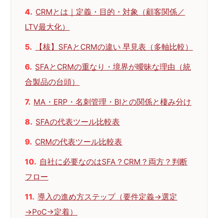
CRMとは｜定義・目的・対象（顧客関係／
LTV最大化）
【核】SFAとCRMの違い 早見表（多軸比較）
SFAとCRMの重なり・境界が曖昧な理由（統
合製品の台頭）
MA・ERP・名刺管理・BIとの関係と棲み分け
SFAの代表ツール比較表
CRMの代表ツール比較表
自社に必要なのはSFA？CRM？両方？判断
フロー
導入の進め方ステップ（要件定義→選定
→PoC→定着）