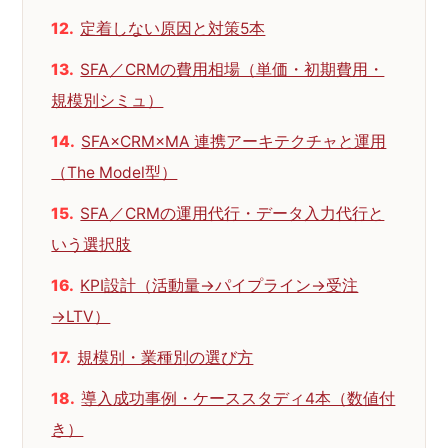
定着しない原因と対策5本
SFA／CRMの費用相場（単価・初期費用・
規模別シミュ）
SFA×CRM×MA 連携アーキテクチャと運用
（The Model型）
SFA／CRMの運用代行・データ入力代行と
いう選択肢
KPI設計（活動量→パイプライン→受注
→LTV）
規模別・業種別の選び方
導入成功事例・ケーススタディ4本（数値付
き）