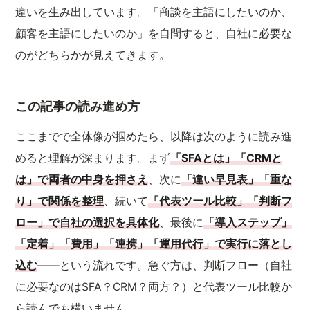
違いを生み出しています。「商談を主語にしたいのか、
顧客を主語にしたいのか」を自問すると、自社に必要な
のがどちらかが見えてきます。
この記事の読み進め方
ここまでで全体像が掴めたら、以降は次のように読み進
めると理解が深まります。まず
「SFAとは」「CRMと
は」で両者の中身を押さえ
、次に
「違い早見表」「重な
り」で関係を整理
、続いて
「代表ツール比較」「判断フ
ロー」で自社の選択を具体化
、最後に
「導入ステップ」
「定着」「費用」「連携」「運用代行」で実行に落とし
込む
——という流れです。急ぐ方は、判断フロー（自社
に必要なのはSFA？CRM？両方？）と代表ツール比較か
ら読んでも構いません。