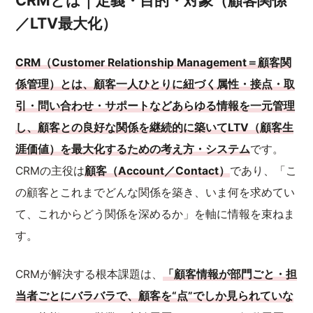
CRMとは｜定義・目的・対象（顧客関係
／LTV最大化）
CRM（Customer Relationship Management＝顧客関
係管理）とは、顧客一人ひとりに紐づく属性・接点・取
引・問い合わせ・サポートなどあらゆる情報を一元管理
し、顧客との良好な関係を継続的に築いてLTV（顧客生
涯価値）を最大化するための考え方・システム
です。
CRMの主役は
顧客（Account／Contact）
であり、「こ
の顧客とこれまでどんな関係を築き、いま何を求めてい
て、これからどう関係を深めるか」を軸に情報を束ねま
す。
CRMが解決する根本課題は、
「顧客情報が部門ごと・担
当者ごとにバラバラで、顧客を“点”でしか見られていな