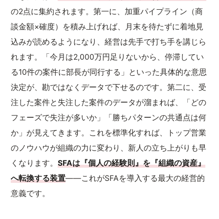
の2点に集約されます。第一に、加重パイプライン（商
談金額×確度）を積み上げれば、月末を待たずに着地見
込みが読めるようになり、経営は先手で打ち手を講じら
れます。「今月は2,000万円足りないから、停滞してい
る10件の案件に部長が同行する」といった具体的な意思
決定が、勘ではなくデータで下せるのです。第二に、受
注した案件と失注した案件のデータが溜まれば、「どの
フェーズで失注が多いか」「勝ちパターンの共通点は何
か」が見えてきます。これを標準化すれば、トップ営業
のノウハウが組織の力に変わり、新人の立ち上がりも早
くなります。
SFAは『個人の経験則』を『組織の資産』
へ転換する装置
——これがSFAを導入する最大の経営的
意義です。