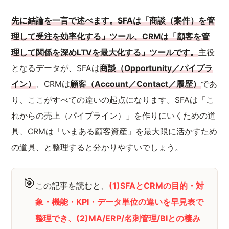
先に結論を一言で述べます。SFAは「商談（案件）を管
理して受注を効率化する」ツール、CRMは「顧客を管
理して関係を深めLTVを最大化する」ツールです。
主役
となるデータが、SFAは
商談（Opportunity／パイプラ
イン）
、CRMは
顧客（Account／Contact／履歴）
であ
り、ここがすべての違いの起点になります。SFAは「こ
れからの売上（パイプライン）」を作りにいくための道
具、CRMは「いまある顧客資産」を最大限に活かすため
の道具、と整理すると分かりやすいでしょう。
🎯
この記事を読むと、
(1)SFAとCRMの目的・対
象・機能・KPI・データ単位の違いを早見表で
整理でき、(2)MA/ERP/名刺管理/BIとの棲み