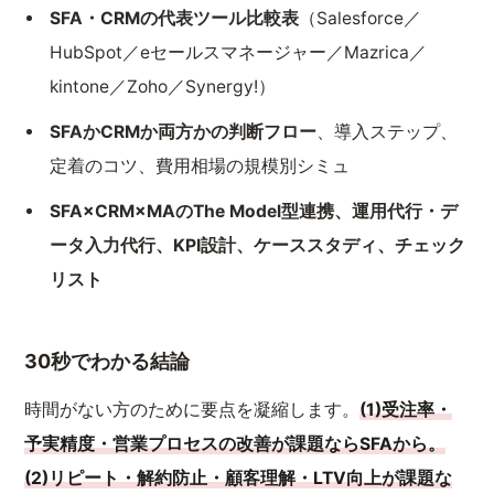
SFA・CRMの代表ツール比較表
（Salesforce／
HubSpot／eセールスマネージャー／Mazrica／
kintone／Zoho／Synergy!）
SFAかCRMか両方かの判断フロー
、導入ステップ、
定着のコツ、費用相場の規模別シミュ
SFA×CRM×MAのThe Model型連携、運用代行・デ
ータ入力代行、KPI設計、ケーススタディ、チェック
リスト
30秒でわかる結論
時間がない方のために要点を凝縮します。
(1)受注率・
予実精度・営業プロセスの改善が課題ならSFAから。
(2)リピート・解約防止・顧客理解・LTV向上が課題な