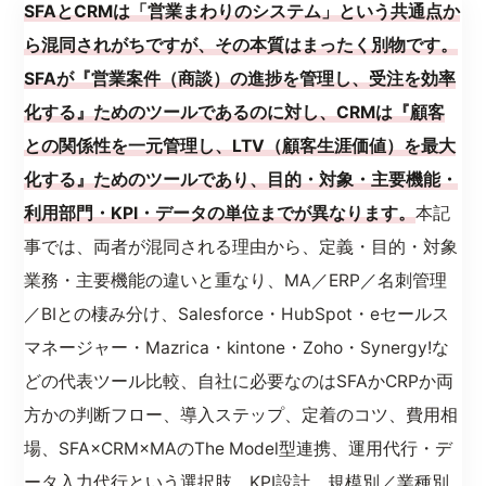
SFAとCRMは「営業まわりのシステム」という共通点か
ら混同されがちですが、その本質はまったく別物です。
SFAが『営業案件（商談）の進捗を管理し、受注を効率
化する』ためのツールであるのに対し、CRMは『顧客
との関係性を一元管理し、LTV（顧客生涯価値）を最大
化する』ためのツールであり、目的・対象・主要機能・
利用部門・KPI・データの単位までが異なります。
本記
事では、両者が混同される理由から、定義・目的・対象
業務・主要機能の違いと重なり、MA／ERP／名刺管理
／BIとの棲み分け、Salesforce・HubSpot・eセールス
マネージャー・Mazrica・kintone・Zoho・Synergy!な
どの代表ツール比較、自社に必要なのはSFAかCRPか両
方かの判断フロー、導入ステップ、定着のコツ、費用相
場、SFA×CRM×MAのThe Model型連携、運用代行・デ
ータ入力代行という選択肢、KPI設計、規模別／業種別