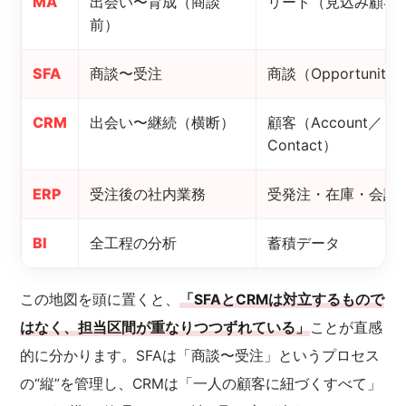
MA
出会い〜育成（商談
リード（見込み顧客
前）
SFA
商談〜受注
商談（Opportunity
CRM
出会い〜継続（横断）
顧客（Account／
Contact）
ERP
受注後の社内業務
受発注・在庫・会計
BI
全工程の分析
蓄積データ
この地図を頭に置くと、
「SFAとCRMは対立するもので
はなく、担当区間が重なりつつずれている」
ことが直感
的に分かります。SFAは「商談〜受注」というプロセス
の“縦”を管理し、CRMは「一人の顧客に紐づくすべて」