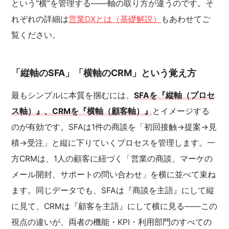
という“横”を管理する——軸の取り方が違うのです。そ
れぞれの詳細は
営業DXとは（基礎解説）
もあわせてご
覧ください。
「縦軸のSFA」「横軸のCRM」という覚え方
最もシンプルに本質を掴むには、
SFAを『縦軸（プロセ
ス軸）』、CRMを『横軸（顧客軸）』
とイメージする
のが有効です。SFAは1件の商談を「初回接触→提案→見
積→受注」と縦に下りていくプロセスを管理します。一
方CRMは、1人の顧客に紐づく「営業の商談、マーケの
メール開封、サポートの問い合わせ」を横に並べて束ね
ます。同じデータでも、SFAは『商談を主語』にして縦
に見て、CRMは『顧客を主語』にして横に見る——この
視点の違いが、両者の機能・KPI・利用部門のすべての