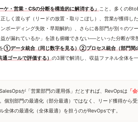
ーケ・営業・CSの分断を構造的に解消する」
こと。多くのBt
正しく渡らず（リードの放置・取りこぼし）、営業が獲得した
ンボーディング失敗・早期解約）、さらに各部門が別々のツール
益が漏れているか」を誰も俯瞰できない──といった分断が常
を
①データ統合（同じ数字を見る）②プロセス統合（部門間
共通ゴールで評価する）
の3層で解消し、収益ファネル全体を
SalesOpsが「営業部門の運用係」だとすれば、RevOpsは
「会
。個別部門の最適化（部分最適）ではなく、リード獲得から受
ル全体の最適化（全体最適）を担うのがRevOpsです。