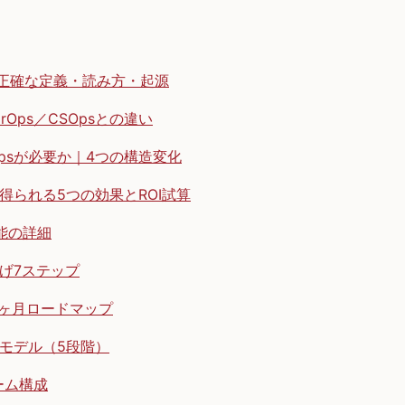
は｜正確な定義・読み方・起源
MarOps／CSOpsとの違い
Opsが必要か｜4つの構造変化
で得られる5つの効果とROI試算
機能の詳細
上げ7ステップ
12ヶ月ロードマップ
熟度モデル（5段階）
ーム構成