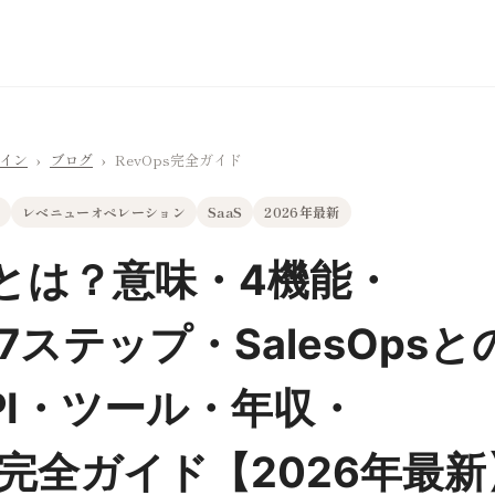
ライン
›
ブログ
›
RevOps完全ガイド
レベニューオペレーション
SaaS
2026年最新
psとは？意味・4機能・
7ステップ・SalesOps
PI・ツール・年収・
完全ガイド【2026年最新