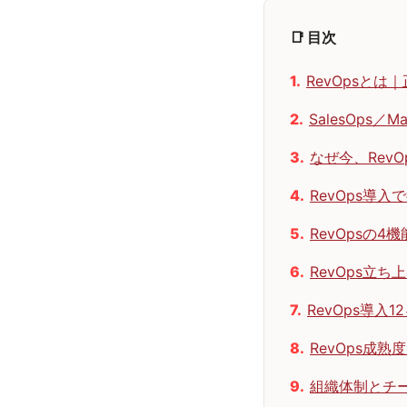
📑 目次
RevOpsと
SalesOps／
なぜ今、Rev
RevOps導入
RevOpsの4
RevOps立ち
RevOps導入
RevOps成
組織体制とチ