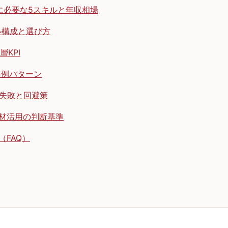
材に必要な5スキルと年収相場
ール構成と選び方
層KPI
事例パターン
の失敗と回避策
材活用の判断基準
（FAQ）