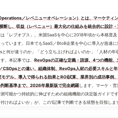
nue Operations／レベニューオペレーション）とは、マーケ
を横断し、収益（レベニュー）最大化の仕組みを統合的に設計・
は「レブオプス」。米国SaaSを中心に2018年頃から本格普
ています。日本でもSaaS／BtoB企業を中心に導入が急速に進
sOpsと何が違うのか」「どう立ち上げればよいのか」「人材の
ます。本記事では、
RevOpsの正確な定義・語源、4つの機能
rOps／CSOpsとの違い、組織体制、RevOps人材の必要スキル
熟度モデル、導入で得られる効果とROI試算、業界別の成功事例
判断基準まで、2026年最新版で完全網羅
します。マーケ・営
測可能かつ持続的に伸ばすための組織機能の決定版ガイドです。
付ければよいか」が、この1記事で判断できる状態を目指しま