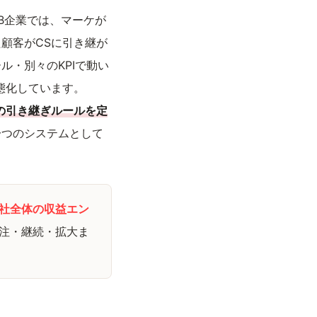
oB企業では、マーケが
顧客がCSに引き継が
・別々のKPIで動い
態化しています。
の引き継ぎルールを定
一つのシステムとして
社全体の収益エン
注・継続・拡大ま