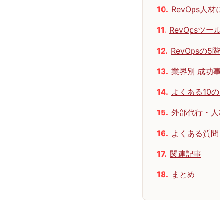
RevOps人
RevOpsツ
RevOpsの5階
業界別 成功
よくある10
外部代行・人
よくある質問
関連記事
まとめ