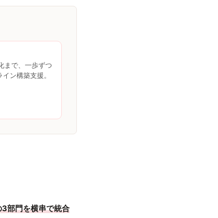
談化まで、一歩ずつ
ライン構築支援。
の3部門を横串で統合