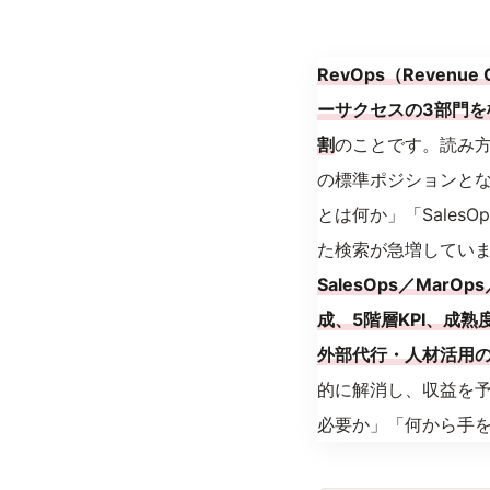
RevOps（Reve
ーサクセスの3部門
割
のことです。読み方
の標準ポジションとなっ
とは何か」「Sale
た検索が急増してい
SalesOps／Ma
成、5階層KPI、成
外部代行・人材活用の
的に解消し、収益を予
必要か」「何から手を