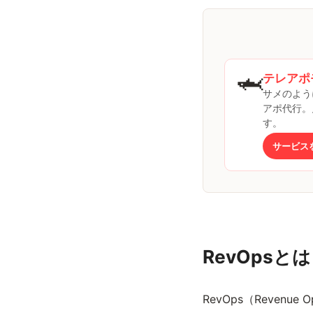
🦈
テレアポ
サメのよう
アポ代行。
す。
サービス
RevOps
RevOps（Revenue O