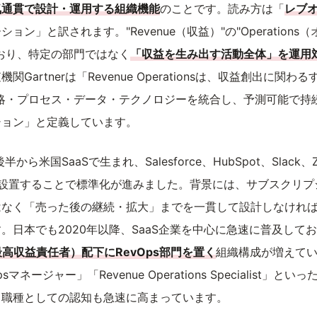
気通貫で設計・運用する組織機能
のことです。読み方は「
レブ
ョン」と訳されます。"Revenue（収益）"の"Operation
おり、特定の部門ではなく
「収益を生み出す活動全体」を運用
Gartnerは「Revenue Operationsは、収益創出に関
略・プロセス・データ・テクノロジーを統合し、予測可能で持
ション」と定義しています。
から米国SaaSで生まれ、Salesforce、HubSpot、Slack
門を設置することで標準化が進みました。背景には、サブスクリ
はなく「売った後の継続・拡大」までを一貫して設計しなけれ
。日本でも2020年以降、SaaS企業を中心に急速に普及して
cer／最高収益責任者）配下にRevOps部門を置く
組織構成が増えて
マネージャー」「Revenue Operations Specialist」
、職種としての認知も急速に高まっています。