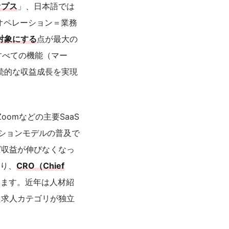
オプス
」、日本語では
s（オペレーション＝業務
対象にする
点が最大の
わるすべての機能（マー
続的な収益成長を実現
、Zoomなどの主要SaaS
プションモデルの普及で
ば収益が伸びなくなっ
おり、
CRO（Chief
います。近年は人材紹
といった求人カテゴリが独立