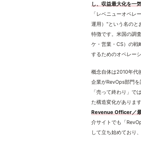
し、収益最大化を一
「レベニューオペレーシ
運用）"という名のと
特徴です。米国の調査機関
ケ・営業・CS）の戦
するためのオペレー
概念自体は2010年代後半
企業がRevOps部
「売って終わり」で
た構造変化があります
Revenue Offi
介サイトでも「RevOps
して立ち始めており