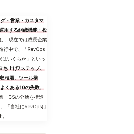
ティング・営業・カスタマ
運用する組織機能・役
及し、現在では成長企業
行中で、「RevOps
年収はいくらか」といっ
、立ち上げ7ステップ、
と年収相場、ツール構
、よくある10の失敗、
業・CSの分断を構造
「自社にRevOpsは
す。