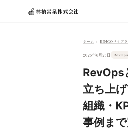
🍎
林檎営業株式会社
ホーム
›
RINGOパイプ
2026年6月25日
RevOps
RevO
立ち上げ
組織・K
事例まで