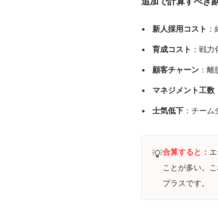
追加で計算すべき
新人採用コスト
：
育成コスト
：戦力
顧客チャーン
：離
マネジメント工数
士気低下
：チーム
合算すると：
エ
💡
ことが多い。こ
プラスです。