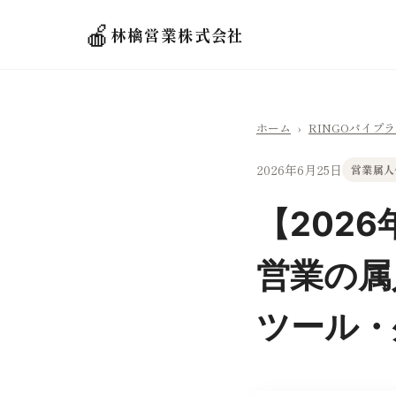
🍎
林檎営業株式会社
ホーム
›
RINGOパイプ
2026年6月25日
営業属人
【202
営業の属
ツール・