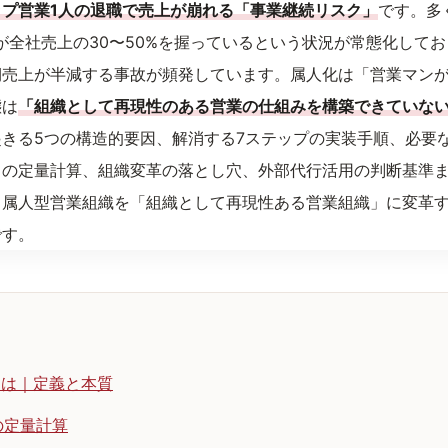
プ営業1人の退職で売上が崩れる「事業継続リスク」
です。多
が全社売上の30〜50%を握っているという状況が常態化してお
期売上が半減する事故が頻発しています。属人化は「営業マン
態は
「組織として再現性のある営業の仕組みを構築できていな
きる5つの構造的要因、解消する7ステップの実装手順、必要
クの定量計算、組織変革の落とし穴、外部代行活用の判断基準
。属人型営業組織を「組織として再現性ある営業組織」に変革
です。
とは｜定義と本質
の定量計算