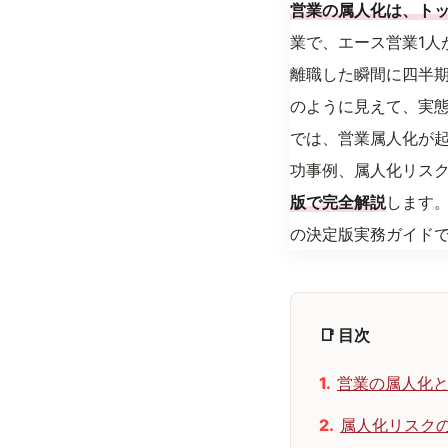
営業の属人化は、トッ
業で、エース営業1人
離職した瞬間に四半
のように見えて、実
では、営業属人化が起
功事例、属人化リス
版で完全解説
します
の決定版実務ガイド
📑 目次
営業の属人化
属人化リスク