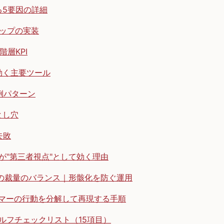
る5要因の詳細
テップの実装
階層KPI
効く主要ツール
例パターン
とし穴
失敗
が"第三者視点"として効く理由
の裁量のバランス｜形骸化を防ぐ運用
マーの行動を分解して再現する手順
ルフチェックリスト（15項目）