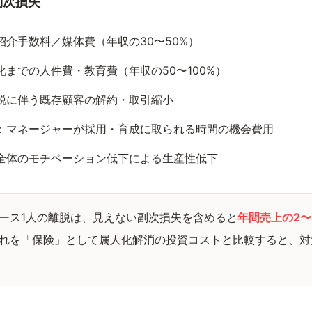
副次損失
紹介手数料／媒体費（年収の30〜50%）
化までの人件費・教育費（年収の50〜100%）
脱に伴う既存顧客の解約・取引縮小
：マネージャーが採用・育成に取られる時間の機会費用
全体のモチベーション低下による生産性低下
ース1人の離脱は、見えない副次損失を含めると
年間売上の2〜
れを「保険」として属人化解消の投資コストと比較すると、対策