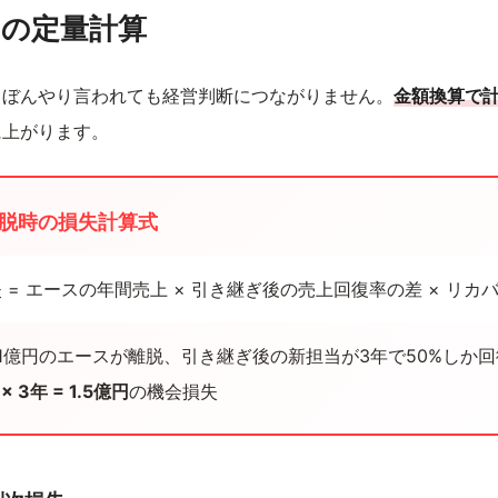
クの定量計算
とぼんやり言われても経営判断につながりません。
金額換算で
に上がります。
離脱時の損失計算式
 = エースの年間売上 × 引き継ぎ後の売上回復率の差 × リカ
1億円のエースが離脱、引き継ぎ後の新担当が3年で50%しか
 × 3年 = 1.5億円
の機会損失