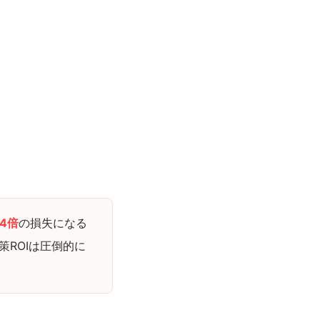
4倍
の損失になる
ROIは圧倒的に