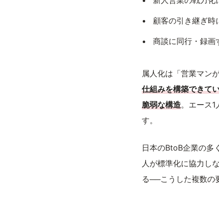
新人営業の戦力化
顧客の引き継ぎ時
商談に同行・録画
属人化は「営業マン
仕組みを構築できて
脆弱な構造
。エース
す。
日本のBtoB企業の
人が標準化に協力しな
る──こうした複数の