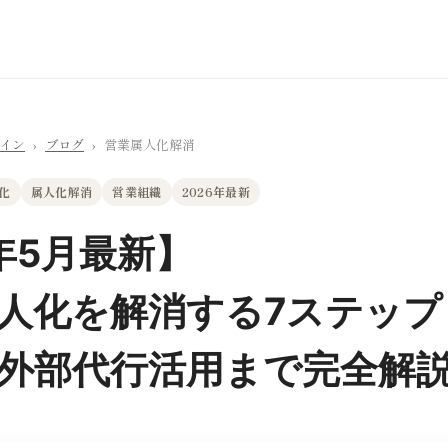
ライン
›
ブログ
›
営業属人化解消
化
属人化解消
営業組織
2026年最新
6年5月最新】
人化を解消する7ステップ
外部代行活用まで完全解