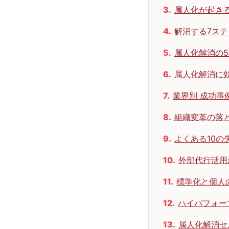
属人化が起き
解消する7ス
属人化解消の5
属人化解消に
業界別 成功事
組織変革の落
よくある10の
外部代行活用
標準化と個人
ハイパフォー
属人化解消セ