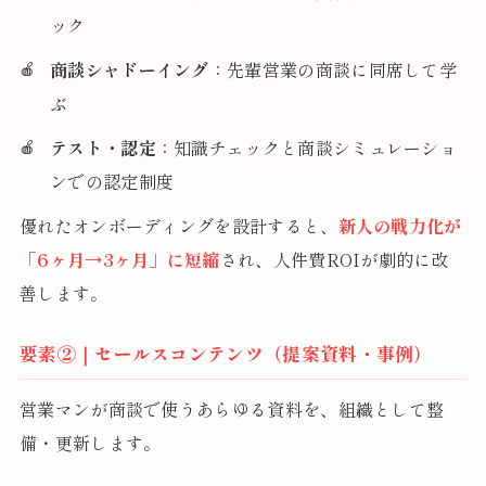
ック
商談シャドーイング
：先輩営業の商談に同席して学
ぶ
テスト・認定
：知識チェックと商談シミュレーショ
ンでの認定制度
優れたオンボーディングを設計すると、
新人の戦力化が
「6ヶ月→3ヶ月」に短縮
され、人件費ROIが劇的に改
善します。
要素②｜セールスコンテンツ（提案資料・事例）
営業マンが商談で使うあらゆる資料を、組織として整
備・更新します。