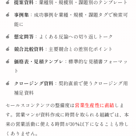
提案資料
：業種別・規模別・課題別のテンプレート
事例集
：成功事例を業種・規模・課題タグで検索可
能に
想定問答
：よくある反論への切り返しトーク
競合比較資料
：主要競合との差別化ポイント
価格表・見積テンプレ
：標準的な見積書フォーマッ
ト
クロージング資料
：契約直前で使うクロージング用
補足資料
セールスコンテンツの整備度は
営業生産性に直結
しま
す。営業マンが資料作成に時間を取られる組織では、本
来の営業活動に使える時間が30%以下になることも珍し
くありません。