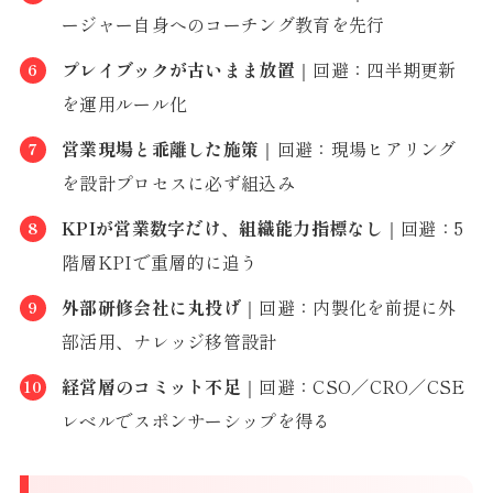
ージャー自身へのコーチング教育を先行
プレイブックが古いまま放置
｜回避：四半期更新
を運用ルール化
営業現場と乖離した施策
｜回避：現場ヒアリング
を設計プロセスに必ず組込み
KPIが営業数字だけ、組織能力指標なし
｜回避：5
階層KPIで重層的に追う
外部研修会社に丸投げ
｜回避：内製化を前提に外
部活用、ナレッジ移管設計
経営層のコミット不足
｜回避：CSO／CRO／CSE
レベルでスポンサーシップを得る