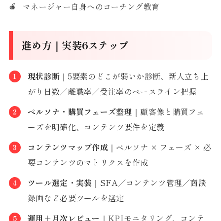
マネージャー自身へのコーチング教育
進め方｜実装6ステップ
現状診断
｜5要素のどこが弱いか診断、新人立ち上
がり日数／離職率／受注率のベースライン把握
ペルソナ・購買フェーズ整理
｜顧客像と購買フェ
ーズを明確化、コンテンツ要件を定義
コンテンツマップ作成
｜ペルソナ × フェーズ × 必
要コンテンツのマトリクスを作成
ツール選定・実装
｜SFA／コンテンツ管理／商談
録画など必要ツールを選定
運用＋月次レビュー
｜KPIモニタリング、コンテ