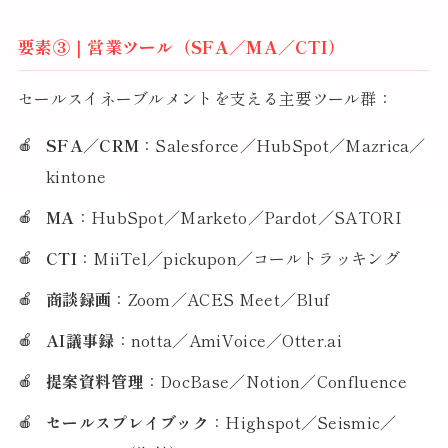
要素③｜営業ツール（SFA／MA／CTI）
セールスイネーブルメントを支える主要ツール群：
SFA／CRM
：Salesforce／HubSpot／Mazrica／
kintone
MA
：HubSpot／Marketo／Pardot／SATORI
CTI
：MiiTel／pickupon／コールトラッキング
商談録画
：Zoom／ACES Meet／Bluf
AI議事録
：notta／AmiVoice／Otter.ai
提案資料管理
：DocBase／Notion／Confluence
セールスプレイブック
：Highspot／Seismic／