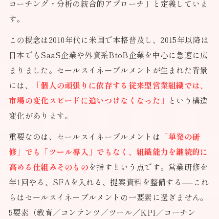
コーチング・分析の統合的アプローチ」と定義していま
す。
この概念は2010年代に米国で本格普及し、2015年以降は
日本でもSaaS企業や外資系BtoB企業を中心に急速に広
まりました。セールスイネーブルメントが生まれた背景
には、
「個人の頑張りに依存する従来型営業組織では、
市場の変化スピードに追いつけなくなった」
という構造
変化があります。
重要なのは、セールスイネーブルメントは
「単発の研
修」でも「ツール導入」でもなく、組織能力を継続的に
高める仕組みそのもの
を指すという点です。営業研修を
年1回やる、SFAを入れる、提案資料を整備する──これ
らはセールスイネーブルメントの一要素に過ぎません。
5要素（教育／コンテンツ／ツール／KPI／コーチン