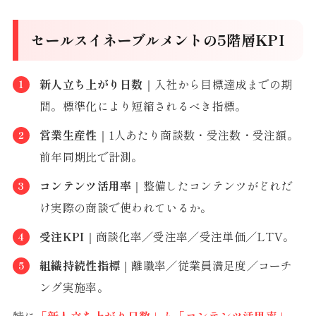
セールスイネーブルメントの5階層KPI
新人立ち上がり日数
｜入社から目標達成までの期
間。標準化により短縮されるべき指標。
営業生産性
｜1人あたり商談数・受注数・受注額。
前年同期比で計測。
コンテンツ活用率
｜整備したコンテンツがどれだ
け実際の商談で使われているか。
受注KPI
｜商談化率／受注率／受注単価／LTV。
組織持続性指標
｜離職率／従業員満足度／コーチ
ング実施率。