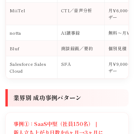
MiiTel
CTI／音声分析
月¥6,000
ザー
notta
AI議事録
無料〜月¥1,
Bluf
商談録画／要約
個別見積
Salesforce Sales
SFA
月¥9,000
Cloud
ザー
業界別 成功事例パターン
事例①：SaaS中堅（社員150名）｜
新人立ち上がり日数を6ヶ月→3ヶ月に