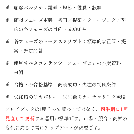
顧客ペルソナ
：業種・規模・役職・課題
商談フェーズ定義
：初回／提案／クロージング／契
約の各フェーズの目的・成功条件
各フェーズのトークスクリプト
：標準的な質問・提
案・想定問答
使用すべきコンテンツ
：フェーズごとの推奨資料・
事例
合格・不合格基準
：商談成功・失注の判断条件
失注時のリカバリー
：失注後のナーチャリング戦略
プレイブックは1度作って終わりではなく、
四半期に1回
見直して更新
する運用が標準です。市場・競合・商材の
変化に応じて常にアップデートが必要です。