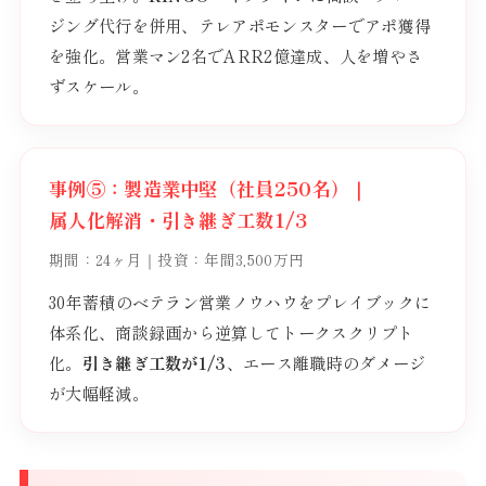
ジング代行を併用、テレアポモンスターでアポ獲得
を強化。営業マン2名でARR2億達成、人を増やさ
ずスケール。
事例⑤：製造業中堅（社員250名）｜
属人化解消・引き継ぎ工数1/3
期間：24ヶ月｜投資：年間3,500万円
30年蓄積のベテラン営業ノウハウをプレイブックに
体系化、商談録画から逆算してトークスクリプト
化。
引き継ぎ工数が1/3
、エース離職時のダメージ
が大幅軽減。