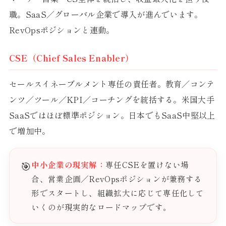
職。SaaS／グローバル企業で導入が進んでいます。
RevOpsポジションと連動。
CSE（Chief Sales Enabler）
セールスイネーブルメント専任の責任者。教育／コンテ
ンツ／ツール／KPI／コーチングを統括する。米国大手
SaaSではほぼ標準ポジション。日本でもSaaS中堅以上
で増加中。
🎯
中小企業の現実解：
専任CSEを置けない場
合、営業企画／RevOpsポジションが兼務する
形でスタートし、組織拡大に応じて専任化して
いくのが現実的なロードマップです。