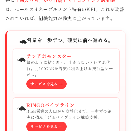
特に
「新人立ち上がり日数」と「コンテンツ活用率」
は、セールスイネーブルメント特有のKPI。これが改善
されていれば、組織能力が確実に上がっています。
🐢
営業を一歩ずつ、確実に前へ進める。
🐢
テレアポモンスター
亀のように粘り強く、止まらないテレアポ代
行。月100アポを着実に積み上げる実行型サー
ビス。
サービスを見る →
🐢
RINGOパイプライン
BtoB営業の入口から商談化まで、一歩ずつ確
実に積み上げるパイプライン構築支援。
サービスを見る →