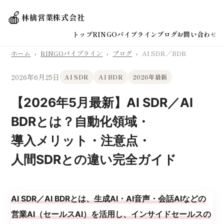
🍎
林檎営業株式会社
トップ
RINGOパイプライン
ブログ
お問い合わせ
ホーム
›
RINGOパイプライン
›
ブログ
›
AI SDR／BDR
2026年6月25日
AI SDR
AI BDR
2026年最新
【2026年5月最新】AI SDR／AI
BDRとは？自動化領域・
導入メリット・注意点・
人間SDRとの違い完全ガイド
AI SDR／AI BDRとは、生成AI・AI音声・会話AIなどの
営業AI（セールスAI）を活用し、インサイドセールスの