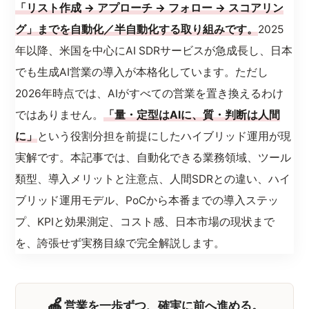
「リスト作成 → アプローチ → フォロー → スコアリン
グ」までを自動化／半自動化する取り組みです。
2025
年以降、米国を中心にAI SDRサービスが急成長し、日本
でも生成AI営業の導入が本格化しています。ただし
2026年時点では、AIがすべての営業を置き換えるわけ
ではありません。
「量・定型はAIに、質・判断は人間
に」
という役割分担を前提にしたハイブリッド運用が現
実解です。本記事では、自動化できる業務領域、ツール
類型、導入メリットと注意点、人間SDRとの違い、ハイ
ブリッド運用モデル、PoCから本番までの導入ステッ
プ、KPIと効果測定、コスト感、日本市場の現状まで
を、誇張せず実務目線で完全解説します。
🍎
営業を一歩ずつ、確実に前へ進める。