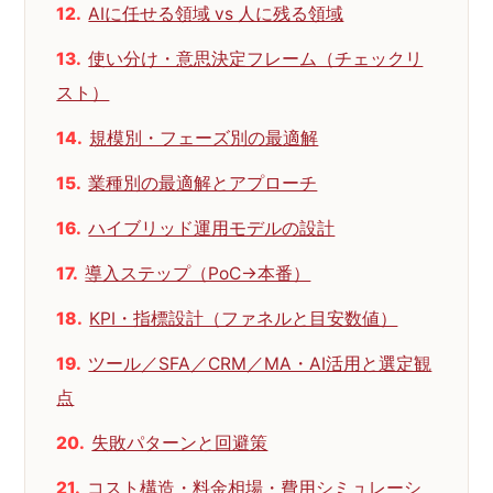
AIに任せる領域 vs 人に残る領域
使い分け・意思決定フレーム（チェックリ
スト）
規模別・フェーズ別の最適解
業種別の最適解とアプローチ
ハイブリッド運用モデルの設計
導入ステップ（PoC→本番）
KPI・指標設計（ファネルと目安数値）
ツール／SFA／CRM／MA・AI活用と選定観
点
失敗パターンと回避策
コスト構造・料金相場・費用シミュレーシ