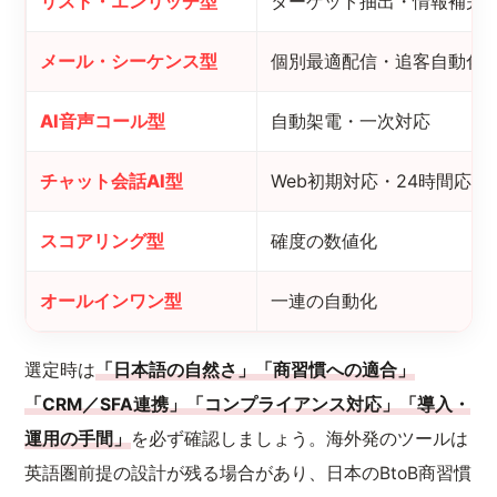
リスト・エンリッチ型
ターゲット抽出・情報補完
メール・シーケンス型
個別最適配信・追客自動化
AI音声コール型
自動架電・一次対応
チャット会話AI型
Web初期対応・24時間応答
スコアリング型
確度の数値化
オールインワン型
一連の自動化
選定時は
「日本語の自然さ」「商習慣への適合」
「CRM／SFA連携」「コンプライアンス対応」「導入・
運用の手間」
を必ず確認しましょう。海外発のツールは
英語圏前提の設計が残る場合があり、日本のBtoB商習慣