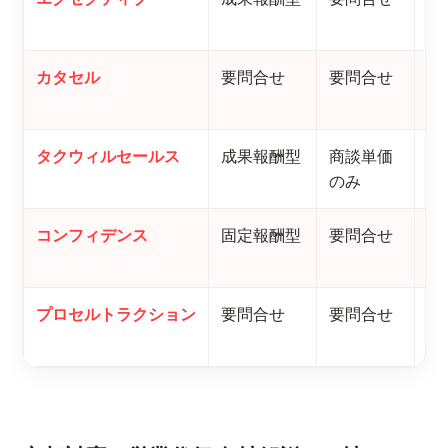
向
カタセル
要問合せ
要問合せ
レ
効
タクウィルセールス
成果報酬型
商談単価
1
のみ
ベ
コンフィデンス
固定報酬型
要問合せ
新
援
プロセルトラクション
要問合せ
要問合せ
S
大