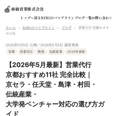
🍎
林檎営業株式会社
トップへ戻る
RINGOパイプライン
ブログ一覧
お問い合わせ
ホーム
›
RINGOパイプライン
›
ブログ
›
営業代行 京都おすす
め11社
2026年5月5日 公開
／2026年5月5日 最終更新
京都
営業代行
関西
伝統産業
2026年最新
【2026年5月最新】営業代行
京都おすすめ11社 完全比較｜
京セラ・任天堂・島津・村田・
伝統産業・
大学発ベンチャー対応の選び方ガ
イド