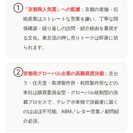
①
「京都商人気質」への配慮
：京都の老舗・伝
統産業はストレートな営業を嫌い、丁寧な関
係構築・繰り返しの訪問・紹介経由を重視す
る文化。東京流の押し売りトークは即座に切
られます。
②
京都発グローバル企業の高難易度決裁
：京セ
ラ・任天堂・島津製作所・村田製作所などの
本社は購買委員会型・グローバル統制型の決
裁プロセスで、テレアポ単独で決裁者に届く
のはほぼ不可能。ABM／レター営業／顧問紹
介必須。