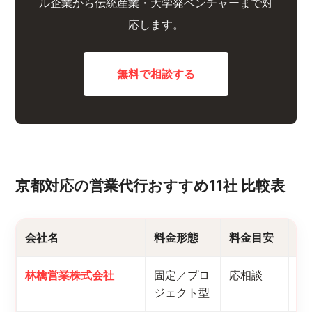
ル企業から伝統産業・大学発ベンチャーまで対
応します。
無料で相談する
京都対応の営業代行おすすめ11社 比較表
会社名
料金形態
料金目安
京
林檎営業株式会社
固定／プロ
応相談
テ
ジェクト型
都