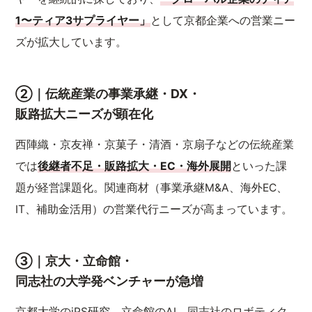
1〜ティア3サプライヤー」
として京都企業への営業ニー
ズが拡大しています。
②｜伝統産業の事業承継・DX・
販路拡大ニーズが顕在化
西陣織・京友禅・京菓子・清酒・京扇子などの伝統産業
では
後継者不足・販路拡大・EC・海外展開
といった課
題が経営課題化。関連商材（事業承継M&A、海外EC、
IT、補助金活用）の営業代行ニーズが高まっています。
③｜京大・立命館・
同志社の大学発ベンチャーが急増
京都大学のiPS研究、立命館のAI、同志社のロボティク