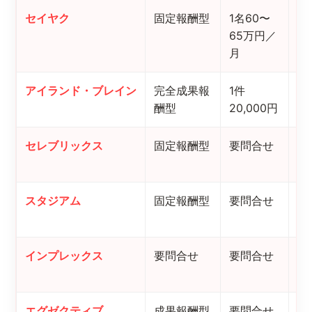
セイヤク
固定報酬型
1名60〜
2
65万円／
改
月
アイランド・ブレイン
完全成果報
1件
初
酬型
20,000円
適
セレブリックス
固定報酬型
要問合せ
1
手
スタジアム
固定報酬型
要問合せ
S
チ
インプレックス
要問合せ
要問合せ
コ
援
エグゼクティブ
成果報酬型
要問合せ
無