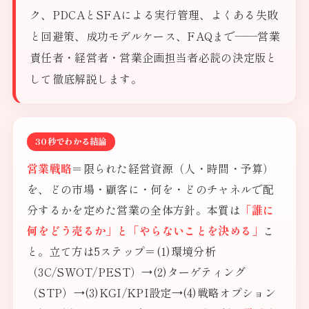
ク、PDCAとSFAによる実行管理、よくある失敗
と回避策、成功モデルケース、FAQまで——営業
責任者・経営者・営業企画担当者必読の決定版と
して徹底解説します。
30秒でわかる結論
営業戦略
＝限られた経営資源（人・時間・予算）
を、どの市場・顧客に・何を・どのチャネルで配
分するかを定めた営業の全体方針。本質は
「誰に
何をどう売るか」と「やらないことを決める」
こ
と。立て方は5ステップ＝(1)環境分析
（3C/SWOT/PEST）→(2)ターゲティング
（STP）→(3)KGI/KPI設定→(4)戦略オプション