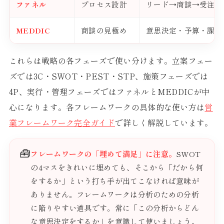
ファネル
プロセス設計
リード→商談→受注の
MEDDIC
商談の見極め
意思決定・予算・課題
これらは戦略の各フェーズで使い分けます。立案フェー
ズでは3C・SWOT・PEST・STP、施策フェーズでは
4P、実行・管理フェーズではファネルとMEDDICが中
心になります。各フレームワークの具体的な使い方は
営
業フレームワーク完全ガイド
で詳しく解説しています。
🧰
フレームワークの「埋めて満足」に注意。
SWOT
の4マスをきれいに埋めても、そこから「だから何
をするか」という打ち手が出てこなければ意味が
ありません。フレームワークは分析のための分析
に陥りやすい道具です。常に「この分析からどん
な意思決定をするか」を意識して使いましょう。