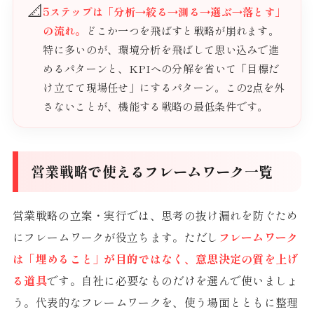
📐
5ステップは「分析→絞る→測る→選ぶ→落とす」
の流れ。
どこか一つを飛ばすと戦略が崩れます。
特に多いのが、環境分析を飛ばして思い込みで進
めるパターンと、KPIへの分解を省いて「目標だ
け立てて現場任せ」にするパターン。この2点を外
さないことが、機能する戦略の最低条件です。
営業戦略で使えるフレームワーク一覧
営業戦略の立案・実行では、思考の抜け漏れを防ぐため
にフレームワークが役立ちます。ただし
フレームワーク
は「埋めること」が目的ではなく、意思決定の質を上げ
る道具
です。自社に必要なものだけを選んで使いましょ
う。代表的なフレームワークを、使う場面とともに整理