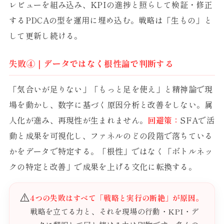
レビューを組み込み、KPIの進捗と照らして検証・修正
するPDCAの型を運用に埋め込む。戦略は「生もの」と
して更新し続ける。
失敗④｜データではなく根性論で判断する
「気合いが足りない」「もっと足を使え」と精神論で現
場を動かし、数字に基づく原因分析と改善をしない。属
人化が進み、再現性が生まれません。
回避策：
SFAで活
動と成果を可視化し、ファネルのどの段階で落ちている
かをデータで特定する。「根性」ではなく「ボトルネッ
クの特定と改善」で成果を上げる文化に転換する。
⚠️
4つの失敗はすべて「戦略と実行の断絶」が原因。
戦略を立てる力と、それを現場の行動・KPI・デ