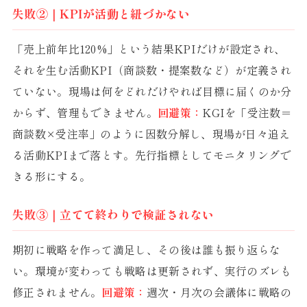
失敗②｜KPIが活動と紐づかない
「売上前年比120%」という結果KPIだけが設定され、
それを生む活動KPI（商談数・提案数など）が定義され
ていない。現場は何をどれだけやれば目標に届くのか分
からず、管理もできません。
回避策：
KGIを「受注数＝
商談数×受注率」のように因数分解し、現場が日々追え
る活動KPIまで落とす。先行指標としてモニタリングで
きる形にする。
失敗③｜立てて終わりで検証されない
期初に戦略を作って満足し、その後は誰も振り返らな
い。環境が変わっても戦略は更新されず、実行のズレも
修正されません。
回避策：
週次・月次の会議体に戦略の