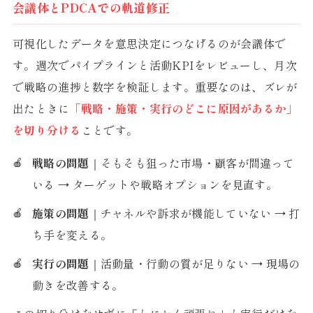
会議体とPDCAでの軌道修正
可視化したデータを意思決定につなげるのが会議体で
す。週次でパイプラインと活動KPIをレビューし、月次
で戦略の進捗と数字を検証します。重要なのは、ズレが
出たときに
「戦略・施策・実行のどこに原因があるか」
を切り分ける
ことです。
戦略の問題
｜そもそも狙った市場・顧客が間違って
いる → ターゲットや戦略オプションを見直す。
施策の問題
｜チャネルや訴求が機能していない → 打
ち手を変える。
実行の問題
｜活動量・行動の質が足りない → 現場の
動きを改善する。