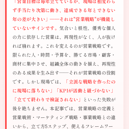
「営業目標は毎年立てているが、現場は相変わら
ず手当たり次第に動き、達成できる年とできない
年の差が大きい」——それは"営業戦略"が機能し
ていないサインです。
気合いと根性、優秀な個人
の力に依存した営業は、再現性がなく、人が抜け
れば崩れます。これを変えるのが営業戦略です。
限られた人・時間・予算を、勝てる市場・顧客・
商材に集中させ、組織全体の動きを揃え、再現性
のある成果を生み出す——それが営業戦略の役割
です。しかし現場では、
「立派な戦略を作ったの
に現場に落ちない」「KPIが活動と紐づかない」
「立てて終わりで検証されない」
といった失敗が
後を絶ちません。本記事では、営業戦略の定義と
営業戦術・マーケティング戦略・事業戦略との違
いから、立て方5ステップ、使えるフレームワー