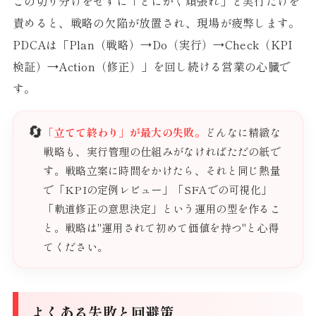
この切り分けをせずに「とにかく頑張れ」と実行だけを
責めると、戦略の欠陥が放置され、現場が疲弊します。
PDCAは「Plan（戦略）→Do（実行）→Check（KPI
検証）→Action（修正）」を回し続ける営業の心臓で
す。
🔄
「立てて終わり」が最大の失敗。
どんなに精緻な
戦略も、実行管理の仕組みがなければただの紙で
す。戦略立案に時間をかけたら、それと同じ熱量
で「KPIの定例レビュー」「SFAでの可視化」
「軌道修正の意思決定」という運用の型を作るこ
と。戦略は"運用されて初めて価値を持つ"と心得
てください。
よくある失敗と回避策