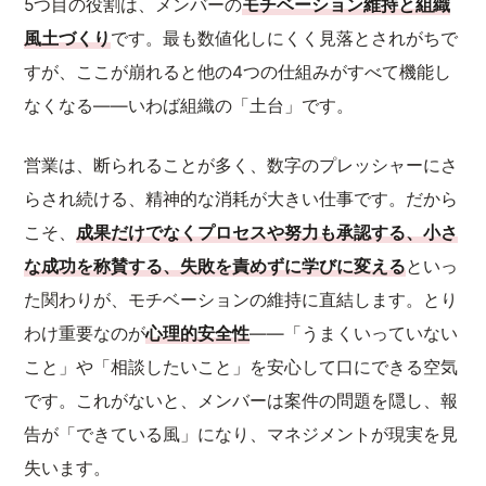
5つ目の役割は、メンバーの
モチベーション維持と組織
風土づくり
です。最も数値化しにくく見落とされがちで
すが、ここが崩れると他の4つの仕組みがすべて機能し
なくなる——いわば組織の「土台」です。
営業は、断られることが多く、数字のプレッシャーにさ
らされ続ける、精神的な消耗が大きい仕事です。だから
こそ、
成果だけでなくプロセスや努力も承認する、小さ
な成功を称賛する、失敗を責めずに学びに変える
といっ
た関わりが、モチベーションの維持に直結します。とり
わけ重要なのが
心理的安全性
——「うまくいっていない
こと」や「相談したいこと」を安心して口にできる空気
です。これがないと、メンバーは案件の問題を隠し、報
告が「できている風」になり、マネジメントが現実を見
失います。