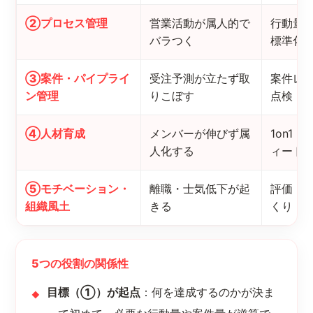
②プロセス管理
営業活動が属人的で
行動量
バラつく
標準化
③案件・パイプライ
受注予測が立たず取
案件レ
ン管理
りこぼす
点検・
④人材育成
メンバーが伸びず属
1on1
人化する
ィード
⑤モチベーション・
離職・士気低下が起
評価・
組織風土
きる
くり
5つの役割の関係性
目標（①）が起点
：何を達成するのかが決ま