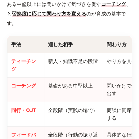
ある中堅以上には問いかけで気づきを促す
コーチング
、
と
習熟度に応じて関わり方を変える
のが育成の基本で
す。
手法
適した相手
関わり方
ティーチン
新人・知識不足の段階
やり方を具体
グ
コーチング
基礎がある中堅以上
問いかけで気
出す
同行・OJT
全段階（実践の場で）
商談に同席し
する
フィードバ
全段階（行動の振り返
具体的な行動