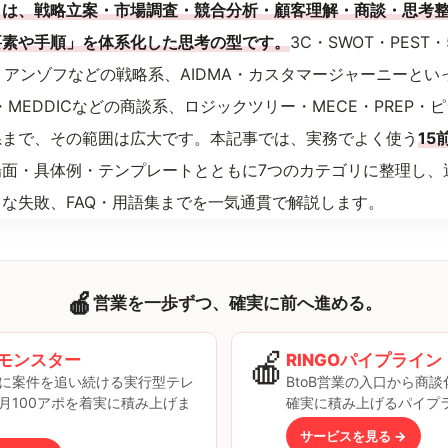
とは、戦略立案・市場調査・競合分析・顧客理解・商談・思考
要素や手順」を体系化した思考の型です。
3C・SWOT・PES
P・アンゾフなどの戦略系、AIDMA・カスタマージャーニーと
ABE・MEDDICなどの商談系、ロジックツリー・MECE・PREP
系まで、その範囲は広大です。本記事では、実務でよく使う
15
場面・具体例・テンプレートとともに7つのカテゴリに整理し、
な失敗、FAQ・用語集までを一気通貫で解説します。
🍎
営業を一歩ずつ、確実に前へ進める。
🍎
モンスター
RINGOパイプライン
に案件を追い続ける実行型テレ
BtoB営業の入口から商
月100アポを着実に積み上げま
確実に積み上げるパイプ
サービスを見る →