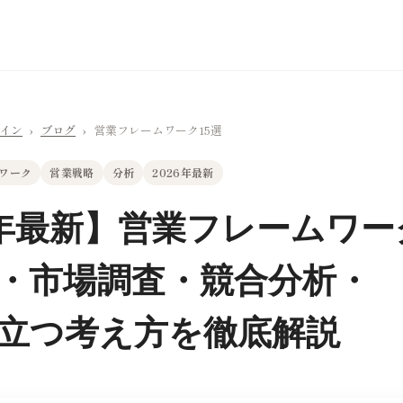
ライン
›
ブログ
›
営業フレームワーク15選
ワーク
営業戦略
分析
2026年最新
6年最新】営業フレームワー
・市場調査・競合分析・
立つ考え方を徹底解説