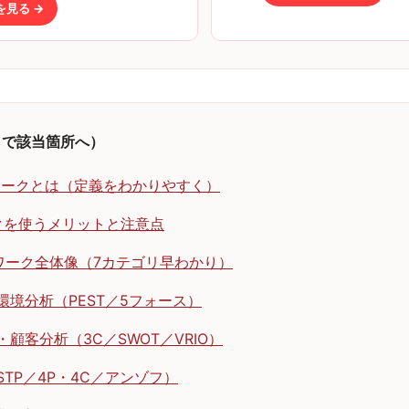
を見る →
クで該当箇所へ）
ワークとは（定義をわかりやすく）
クを使うメリットと注意点
ワーク全体像（7カテゴリ早わかり）
境分析（PEST／5フォース）
顧客分析（3C／SWOT／VRIO）
TP／4P・4C／アンゾフ）