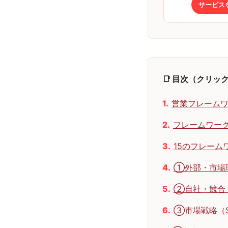
サービス
📑 目次（クリッ
営業フレーム
フレームワー
15のフレーム
①外部・市場環
②自社・競合・
③市場戦略（S