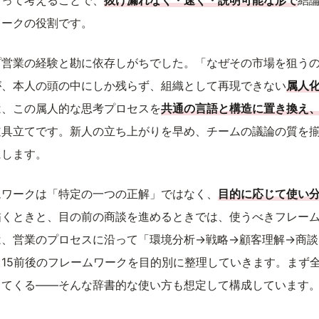
沿って考えることで、
抜け漏れなく・速く・説明可能な形で
結
ワークの役割です。
プ営業の経験と勘に依存しがちでした。「なぜその市場を狙う
が、本人の頭の中にしか残らず、組織として再現できない
属人
は、この属人的な思考プロセスを
共通の言語と構造に置き換え
道具立てです。新人の立ち上がりを早め、チームの議論の質を
にします。
ムワークは「特定の一つの正解」ではなく、
目的に応じて使い
描くときと、目の前の商談を進めるときでは、使うべきフレー
は、営業のプロセスに沿って「環境分析→戦略→顧客理解→商談
15前後のフレームワークを目的別に整理していきます。まず
ってくる——そんな辞書的な使い方も想定して構成しています