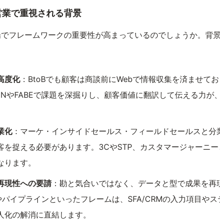
営業で重視される背景
場でフレームワークの重要性が高まっているのでしょうか。背
高度化
：BtoBでも顧客は商談前にWebで情報収集を済ませて
INやFABEで課題を深掘りし、顧客価値に翻訳して伝える力が
業化
：マーケ・インサイドセールス・フィールドセールスと分
客を捉える必要があります。3CやSTP、カスタマージャーニ
なります。
再現性への要請
：勘と気合いではなく、データと型で成果を再
やパイプラインといったフレームは、SFA/CRMの入力項目や
人化の解消に直結します。