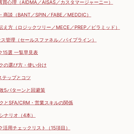
買心理（AIDMA／AISAS／カスタマージャーニー）
談（BANT／SPIN／FABE／MEDDIC）
え方（ロジックツリー／MECE／PREP／ピラミッド）
ス管理（セールスファネル／パイプライン）
15選 一覧早見表
クの選び方・使い分け
ステップとコツ
敗5パターンと回避策
クとSFA/CRM・営業スキルの関係
シナリオ（4本）
ク活用チェックリスト（15項目）