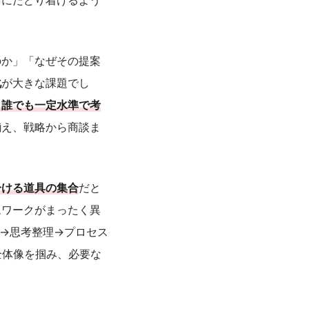
論にたどり着けるよう
のか」「なぜその提案
化
が大きな課題でし
、誰でも一定水準で考
揃え、戦略から商談ま
分ける道具の集合
だと
ムワークがまったく異
→思考整理→プロセス
全体像を掴み、必要な
。