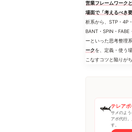
営業フレームワーク
場面で「考えるべき
析系から、STP・4
BANT・SPIN・F
ーといった思考整理
ーク
を、定義・使う
こなすコツと陥りがち
🦈
テレアポ
サメのよう
アポ代行。
す。