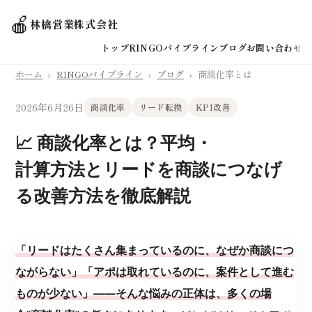
🍎
林檎営業株式会社
トップ
RINGOパイプライン
ブログ
お問い合わせ
ホーム
›
RINGOパイプライン
›
ブログ
›
商談化率とは
2026年6月26日
商談化率
リード転換
KPI改善
📈 商談化率とは？平均・
計算方法とリードを商談につなげ
る改善方法を徹底解説
「リードはたくさん集まっているのに、なぜか商談につ
ながらない」「アポは取れているのに、案件として進む
ものが少ない」——そんな悩みの正体は、多くの場