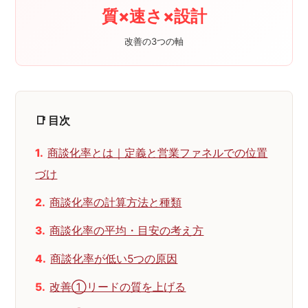
質×速さ×設計
改善の3つの軸
📑 目次
商談化率とは｜定義と営業ファネルでの位置
づけ
商談化率の計算方法と種類
商談化率の平均・目安の考え方
商談化率が低い5つの原因
改善①リードの質を上げる