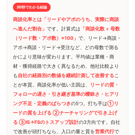
30秒でわかる結論
商談化率とは「リードやアポのうち、実際に商談
へ進んだ割合」
です。計算式は
「商談化数 ÷ 母数
（リード数・アポ数）×100」
で、リード→商談・
アポ→商談・リード→受注など、どの母数で測る
かにより意味が変わります。平均値は業種・商
材・獲得経路で大きく異なるため、他社比較より
も
自社の経路別の数値を継続計測して改善する
こ
とが本質。商談化率が低い主因は、
リードの質・
フォローの遅さ・引き継ぎ基準の曖昧さ・ヒアリ
ング不足・定義のばらつき
の5つ。打ち手は
①リ
ードの質を上げる ②ナーチャリングで引き上げ
る ③IS→FSのトスアップ設計
の3方向です。自社
で改善が頭打ちなら、入口の量と質を
営業代行
で