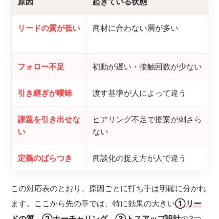
原因
起きている状態
リードの質が低い
商材に合わない層が多い
フォロー不足
初動が遅い・接触回数が少ない
引き継ぎが曖昧
渡す基準が人によって違う
課題を引き出せな
ヒアリング不足で提案が刺さら
い
ない
定義のばらつき
商談化の捉え方が人で違う
この対応表のとおり、原因ごとに打ち手は明確に分かれ
ます。ここから先の章では、特に効果の大きい
①リー
ドの質、②ナーチャリング、③トスアップ設計
の3つ