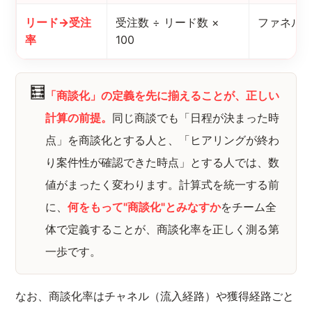
リード→受注
受注数 ÷ リード数 ×
ファネル
率
100
🧮
「商談化」の定義を先に揃えることが、正しい
計算の前提。
同じ商談でも「日程が決まった時
点」を商談化とする人と、「ヒアリングが終わ
り案件性が確認できた時点」とする人では、数
値がまったく変わります。計算式を統一する前
に、
何をもって"商談化"とみなすか
をチーム全
体で定義することが、商談化率を正しく測る第
一歩です。
なお、商談化率はチャネル（流入経路）や獲得経路ごと