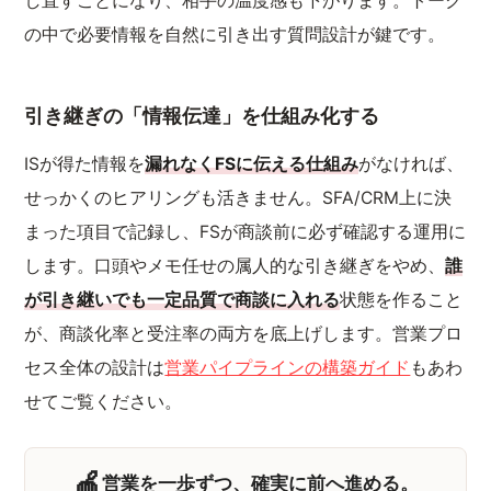
し直すことになり、相手の温度感も下がります。トーク
の中で必要情報を自然に引き出す質問設計が鍵です。
引き継ぎの「情報伝達」を仕組み化する
ISが得た情報を
漏れなくFSに伝える仕組み
がなければ、
せっかくのヒアリングも活きません。SFA/CRM上に決
まった項目で記録し、FSが商談前に必ず確認する運用に
します。口頭やメモ任せの属人的な引き継ぎをやめ、
誰
が引き継いでも一定品質で商談に入れる
状態を作ること
が、商談化率と受注率の両方を底上げします。営業プロ
セス全体の設計は
営業パイプラインの構築ガイド
もあわ
せてご覧ください。
🍎
営業を一歩ずつ、確実に前へ進める。