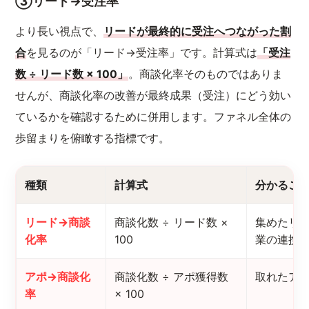
③リード→受注率
より長い視点で、
リードが最終的に受注へつながった割
合
を見るのが「リード→受注率」です。計算式は
「受注
数 ÷ リード数 × 100」
。商談化率そのものではありま
せんが、商談化率の改善が最終成果（受注）にどう効い
ているかを確認するために併用します。ファネル全体の
歩留まりを俯瞰する指標です。
種類
計算式
分かるこ
リード→商談
商談化数 ÷ リード数 ×
集めたリ
化率
100
業の連携
アポ→商談化
商談化数 ÷ アポ獲得数
取れたア
率
× 100