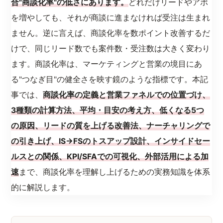
合"商談化率"の低さにあります。
どれだけリードやアポ
を増やしても、それが商談に進まなければ受注は生まれ
ません。逆に言えば、商談化率を数ポイント改善するだ
けで、同じリード数でも案件数・受注数は大きく変わり
ます。商談化率は、マーケティングと営業の境目にあ
る"つなぎ目"の健全さを映す鏡のような指標です。本記
事では、
商談化率の定義と営業ファネルでの位置づけ、
3種類の計算方法、平均・目安の考え方、低くなる5つ
の原因、リードの質を上げる改善法、ナーチャリングで
の引き上げ、IS→FSのトスアップ設計、インサイドセー
ルスとの関係、KPI/SFAでの可視化、外部活用による加
速
まで、商談化率を理解し上げるための実務知識を体系
的に解説します。