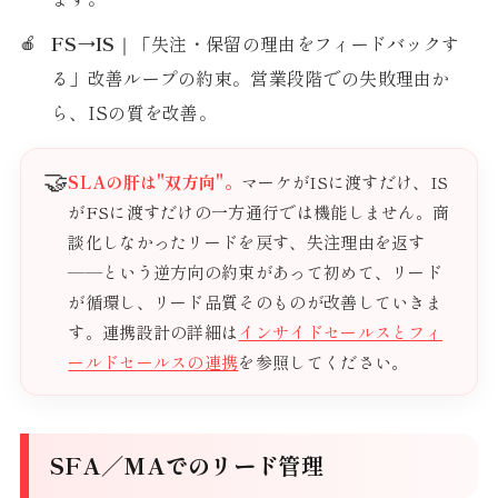
FS→IS
｜「失注・保留の理由をフィードバックす
る」改善ループの約束。営業段階での失敗理由か
ら、ISの質を改善。
🤝
SLAの肝は"双方向"。
マーケがISに渡すだけ、IS
がFSに渡すだけの一方通行では機能しません。商
談化しなかったリードを戻す、失注理由を返す
——という逆方向の約束があって初めて、リード
が循環し、リード品質そのものが改善していきま
す。連携設計の詳細は
インサイドセールスとフィ
ールドセールスの連携
を参照してください。
SFA／MAでのリード管理