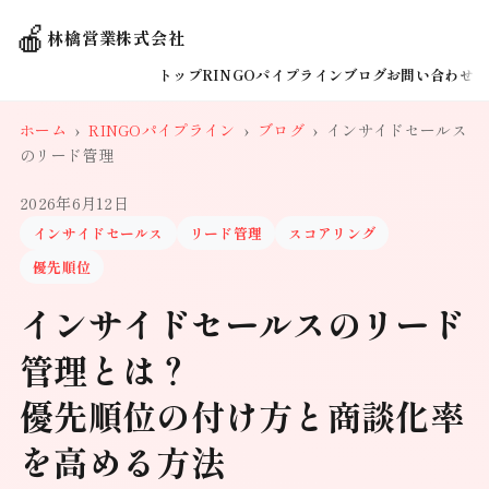
🍎
林檎営業株式会社
トップ
RINGOパイプライン
ブログ
お問い合わせ
ホーム
›
RINGOパイプライン
›
ブログ
›
インサイドセールス
のリード管理
2026年6月12日
インサイドセールス
リード管理
スコアリング
優先順位
インサイドセールスのリード
管理とは？
優先順位の付け方と商談化率
を高める方法