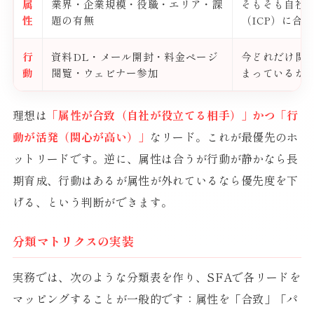
属
業界・企業規模・役職・エリア・課
そもそも自社
性
題の有無
（ICP）に合
行
資料DL・メール開封・料金ページ
今どれだけ関
動
閲覧・ウェビナー参加
まっているか
理想は
「属性が合致（自社が役立てる相手）」かつ「行
動が活発（関心が高い）」
なリード。これが最優先のホ
ットリードです。逆に、属性は合うが行動が静かなら長
期育成、行動はあるが属性が外れているなら優先度を下
げる、という判断ができます。
分類マトリクスの実装
実務では、次のような分類表を作り、SFAで各リードを
マッピングすることが一般的です：属性を「合致」「パ