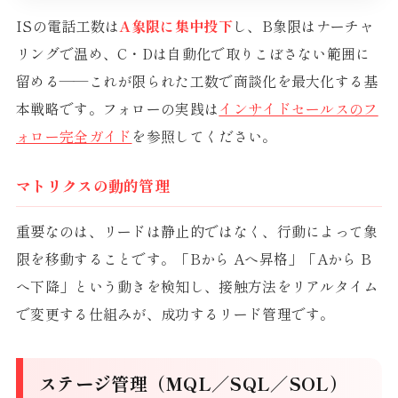
ISの電話工数は
A象限に集中投下
し、B象限はナーチャ
リングで温め、C・Dは自動化で取りこぼさない範囲に
留める——これが限られた工数で商談化を最大化する基
本戦略です。フォローの実践は
インサイドセールスのフ
ォロー完全ガイド
を参照してください。
マトリクスの動的管理
重要なのは、リードは静止的ではなく、行動によって象
限を移動することです。「Bから Aへ昇格」「Aから B
へ下降」という動きを検知し、接触方法をリアルタイム
で変更する仕組みが、成功するリード管理です。
ステージ管理（MQL／SQL／SOL）