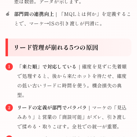
差は数倍。データが示します。
部門間の連携向上
｜「MQLとは何か」を定義するこ
とで、マーケ→ISの引き渡しが円滑に。
リード管理が崩れる5つの原因
「来た順」で対応している
｜確度を見ずに先着順
で処理すると、後から来たホットを待たせ、確度
の低い古いリードに時間を使う。機会損失の典
型。
リードの定義が部門でバラバラ
｜マーケの「見込
みあり」と営業の「商談可能」がズレ、引き渡し
で揉める・取りこぼす。全社での統一が重要。