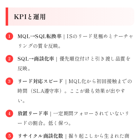
KPIと運用
MQL→SQL転換率
｜ISのリード見極めとナーチャ
リングの質を反映。
SQL→商談化率
｜優先順位付けと引き渡し品質を
反映。
リード対応スピード
｜MQL化から初回接触までの
時間（SLA遵守率）。ここが最も効果が出やす
い。
放置リード率
｜一定期間フォローされていないリ
ードの割合。低く保つ。
リサイクル商談化数
｜掘り起こしから生まれた商