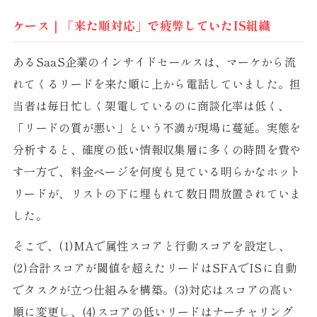
ケース｜「来た順対応」で疲弊していたIS組織
あるSaaS企業のインサイドセールスは、マーケから流
れてくるリードを来た順に上から電話していました。担
当者は毎日忙しく架電しているのに商談化率は低く、
「リードの質が悪い」という不満が現場に蔓延。実態を
分析すると、確度の低い情報収集層に多くの時間を費や
す一方で、料金ページを何度も見ている明らかなホット
リードが、リストの下に埋もれて数日間放置されていま
した。
そこで、(1)MAで属性スコアと行動スコアを設定し、
(2)合計スコアが閾値を超えたリードはSFAでISに自動
でタスクが立つ仕組みを構築。(3)対応はスコアの高い
順に変更し、(4)スコアの低いリードはナーチャリング