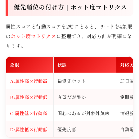
優先順位の付け方｜ホット度マトリクス
属性スコアと行動スコアを2軸にとると、リードを4象限
の
ホット度マトリクス
に整理でき、対応方針が明確にな
ります。
象限
状態
対応方
A:属性高×行動高
最優先ホット
即日電
B:属性高×行動低
有望だが静か
定期接
C:属性低×行動高
関心はあるが対象外気味
情報提
D:属性低×行動低
優先度低
自動配