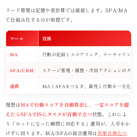
リード管理は記憶や表計算では破綻します。SFA/MA
で仕組み化するのが前提です。
ツール
役割
MA
行動の記録とスコアリング、ナーチャリング
SFA/CRM
ステージ管理・履歴・次回アクションのタス
連携
MAとSFAをつなぎ、属性と行動を一元化
理想は
MAで行動スコアを自動算出し、一定スコアを超
えたらSFAでISにタスクが自動で立つ
状態。これによ
り「ホットになった瞬間に対応する」運用が、人手をか
けずに回ります。MA/SFAの統合運用は
営業自動化の