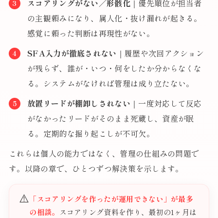
スコアリングがない／形骸化
｜優先順位が担当者
の主観頼みになり、属人化・抜け漏れが起きる。
感覚に頼った判断は再現性がない。
SFA入力が徹底されない
｜履歴や次回アクション
が残らず、誰が・いつ・何をしたか分からなくな
る。システムがなければ管理は成り立たない。
放置リードが棚卸しされない
｜一度対応して反応
がなかったリードがそのまま死蔵し、資産が眠
る。定期的な掘り起こしが不可欠。
これらは個人の能力ではなく、管理の仕組みの問題で
す。以降の章で、ひとつずつ解決策を示します。
⚠️
「スコアリングを作ったが運用できない」が最多
の相談。
スコアリング資料を作り、最初の1ヶ月は