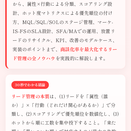
から、属性×行動による分類、スコアリング設
計、ホット度マトリクスによる優先順位の付け
方、MQL/SQL/SOLのステージ管理、マーケ-
IS-FSのSLA設計、SFA/MAでの運用、放置リ
ードのリサイクル、KPI、改善のモデルケース、
実装のポイントまで、
商談化率を最大化するリー
ド管理の全ノウハウ
を実践的に解説します。
30秒でわかる結論
リード管理の本質
は、(1)リードを「属性（誰
か）」×「行動（どれだけ関心があるか）」で分
類し、(2)スコアリングで優先順位を数値化し、(3)
ホットから順に工数を集中投下すること。「来た