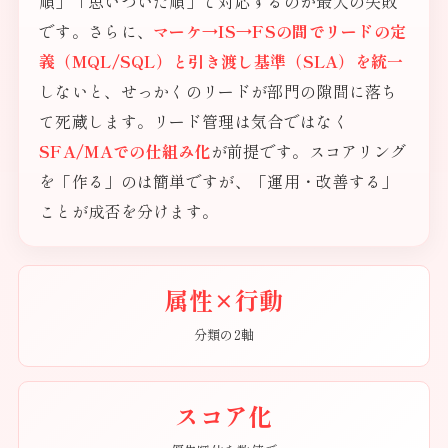
順」「思いついた順」で対応するのが最大の失敗
です。さらに、
マーケ→IS→FSの間でリードの定
義（MQL/SQL）と引き渡し基準（SLA）を統一
しないと、せっかくのリードが部門の隙間に落ち
て死蔵します。リード管理は気合ではなく
SFA/MAでの仕組み化
が前提です。スコアリング
を「作る」のは簡単ですが、「運用・改善する」
ことが成否を分けます。
属性×行動
分類の2軸
スコア化