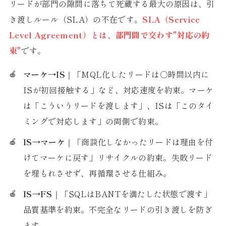
リードが部門の隙間に落ちて死蔵する最大の原因は、引
き渡しルール（SLA）の不在です。
SLA（Service
Level Agreement）とは、部門間で交わす"対応の約
束"
です。
マーケ→IS
｜「MQL化したリードは○時間以内に
ISが初回接触する」など、対応速度を約束。マーケ
は「こういうリードを渡します」、ISは「このタイ
ミングで対応します」の両側で約束。
IS→マーケ
｜「商談化しなかったリードは理由を付
けてマーケに戻す」リサイクルの約束。失敗リード
を埋もれさせず、再循環させる仕組み。
IS→FS
｜「SQLはBANTを満たした状態で渡す」
品質基準を約束。不完全なリードの引き渡しを防ぎ
ます。