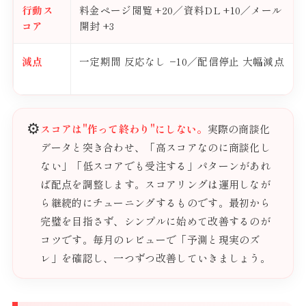
行動ス
料金ページ閲覧 +20／資料DL +10／メール
コア
開封 +3
減点
一定期間 反応なし −10／配信停止 大幅減点
⚙️
スコアは"作って終わり"にしない。
実際の商談化
データと突き合わせ、「高スコアなのに商談化し
ない」「低スコアでも受注する」パターンがあれ
ば配点を調整します。スコアリングは運用しなが
ら継続的にチューニングするものです。最初から
完璧を目指さず、シンプルに始めて改善するのが
コツです。毎月のレビューで「予測と現実のズ
レ」を確認し、一つずつ改善していきましょう。