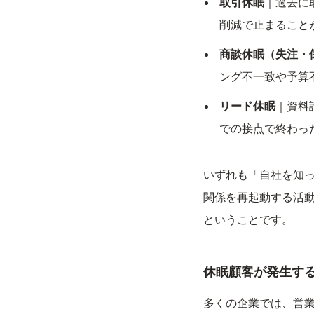
取引休眠
｜過去に
削減で止まること
商談休眠（失注・
ング不一致や予算
リード休眠
｜資料
での接点で終わっ
いずれも「自社を知
関係を再起動する活
ということです。
休眠顧客が発生す
多くの企業では、営