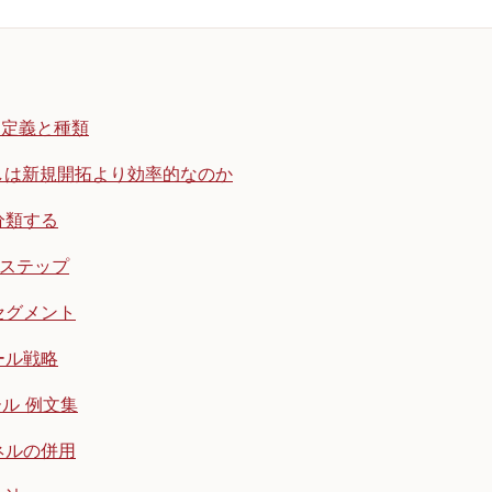
｜定義と種類
しは新規開拓より効率的なのか
分類する
5ステップ
セグメント
ール戦略
ル 例文集
ネルの併用