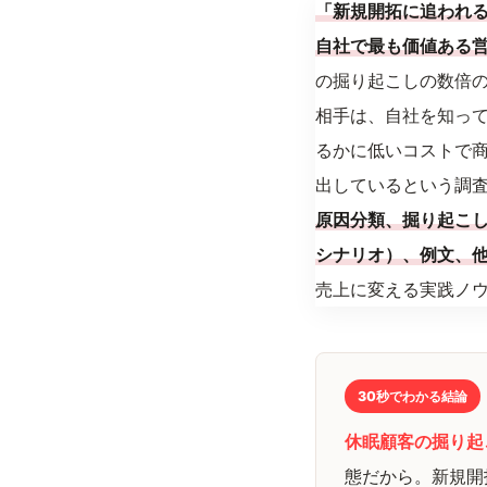
「新規開拓に追われ
自社で最も価値ある
の掘り起こしの数倍の
相手は、自社を知っ
るかに低いコストで商
出しているという調
原因分類、掘り起こ
シナリオ）、例文、他
売上に変える実践ノ
30秒でわかる結論
休眠顧客の掘り起
態だから。新規開