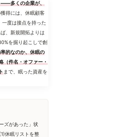
」——多くの企業が、
の獲得には、休眠顧客
。一度は接点を持った
れば、新規開拓よりは
30%を掘り起こしで創
効率的なのか、休眠の
略（件名・オファー・
ト
まで、眠った資産を
ーズがあった」状
1)休眠リストを整