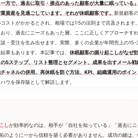
る一方で、過去に取引・接点のあった顧客が大量に眠っている
営業資産を見過ごしています。それが休眠顧客です。
新規顧客
コストがかかるとされ、相場では1:5の法則まで言及されます
ており、過去にニーズもあった層。ここに正しくアプローチす
談・受注を生み出せます。実際、多くの企業が年間売上の15-
査結果もあります。本記事では、
休眠顧客の掘り起こしがなぜ
しの5ステップ、リスト整理とセグメント、成果を出すメール戦
チャネルの併用、再休眠を防ぐ方法、KPI、組織運用のポイン
ウハウを保存版として解説します。
こし
が効率的なのは、相手が「自社を知っている」「過去にニ
拓のように一から信頼を築く必要がありません。成功の鍵は、(