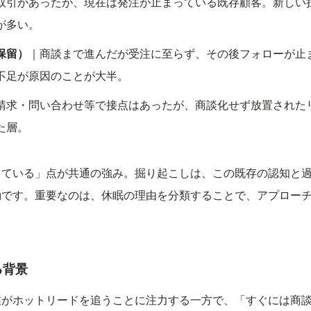
取引があったが、現在は発注が止まっている既存顧客。新しい
が多い。
保留）
｜商談まで進んだが受注に至らず、その後フォローが止
不足が原因のことが大半。
請求・問い合わせ等で接点はあったが、商談化せず放置された
た層。
っている」点が共通の強み。掘り起こしは、この既存の認知と
動です。重要なのは、休眠の理由を分類することで、アプロー
る背景
業がホットリードを追うことに注力する一方で、「すぐには商