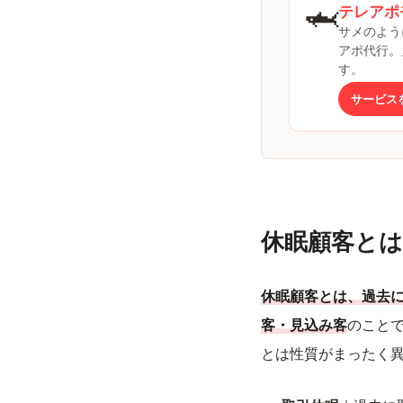
🦈
テレアポ
サメのよう
アポ代行。
す。
サービス
休眠顧客とは
休眠顧客とは、過去
客・見込み客
のこと
とは性質がまったく