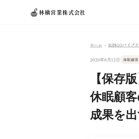
🍎
林檎営業株式会社
ホーム
›
RINGOパイプ
2026年6月12日
休眠顧客
【保存版
休眠顧客
成果を出