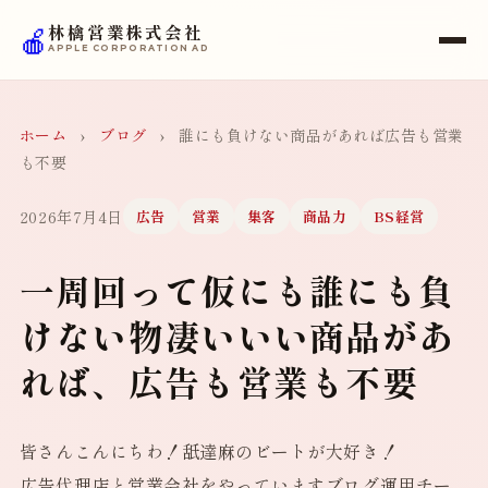
🍎
林檎営業株式会社
APPLE CORPORATION AD
ホーム
›
ブログ
›
誰にも負けない商品があれば広告も営業
も不要
2026年7月4日
広告
営業
集客
商品力
BS経営
一周回って仮にも誰にも負
けない物凄いいい商品があ
れば、広告も営業も不要
皆さんこんにちわ！舐達麻のビートが大好き！
広告代理店と営業会社をやっていますブログ運用チー