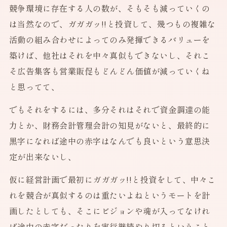
競争環境に存在する人の数が、そもそも減っていくの
は当然なので、ガガガッ!!と投資して、幾つもの複雑な
活動の組み合わせによってのみ発揮できるバリューを
築けば、他社はそれを中々真似もできないし、それこ
そ広告集客も営業販促もどんどん価値が減っていくね
と思ってて、
でもそれをするには、多分それはそれで資金調達の能
力とか、財務会計管理会計の知見がないと、最終的に
黒字になれば途中の赤字はなんでも良いという意思決
定が出来ないし、
仮に経営計画で最初にガガガッ!!と投資をして、中々こ
れを競合が真似するのは重たいよねというモートを計
画したとしても、そこにビジョンや魂が入ってなけれ
ば途中の赤字だったりを実行継続やり切るということ