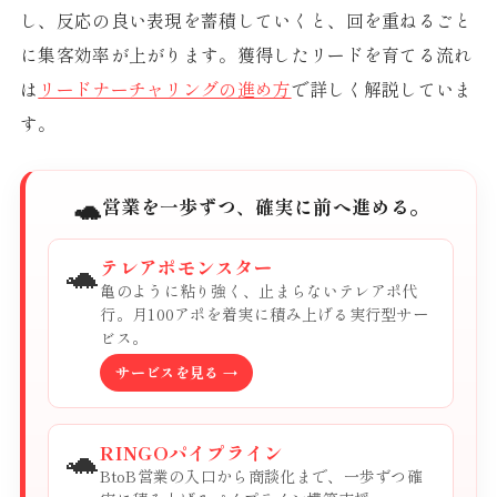
し、反応の良い表現を蓄積していくと、回を重ねるごと
に集客効率が上がります。獲得したリードを育てる流れ
は
リードナーチャリングの進め方
で詳しく解説していま
す。
🐢
営業を一歩ずつ、確実に前へ進める。
🐢
テレアポモンスター
亀のように粘り強く、止まらないテレアポ代
行。月100アポを着実に積み上げる実行型サー
ビス。
サービスを見る →
🐢
RINGOパイプライン
BtoB営業の入口から商談化まで、一歩ずつ確