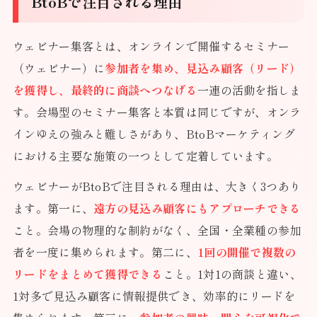
BtoBで注目される理由
ウェビナー集客とは、オンラインで開催するセミナー
（ウェビナー）に
参加者を集め、見込み顧客（リード）
を獲得し、最終的に商談へつなげる
一連の活動を指しま
す。会場型のセミナー集客と本質は同じですが、オンラ
インゆえの強みと難しさがあり、BtoBマーケティング
における主要な施策の一つとして定着しています。
ウェビナーがBtoBで注目される理由は、大きく3つあり
ます。第一に、
遠方の見込み顧客にもアプローチできる
こと。会場の物理的な制約がなく、全国・全業種の参加
者を一度に集められます。第二に、
1回の開催で複数の
リードをまとめて獲得できる
こと。1対1の商談と違い、
1対多で見込み顧客に情報提供でき、効率的にリードを