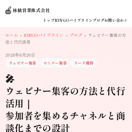
🍎
林檎営業株式会社
トップ
RINGOパイプライン
ブログ
お問い合わせ
ホーム
›
RINGOパイプライン
›
ブログ
›
ウェビナー集客の方
法と代行活用
2026年6月26日
ウェビナー集客
セミナー集客
リード獲得
🎤
ウェビナー集客の方法と代行
活用｜
参加者を集めるチャネルと商
談化までの設計