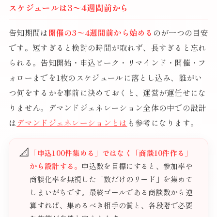
スケジュールは3〜4週間前から
告知期間は
開催の3〜4週間前から始める
のが一つの目安
です。短すぎると検討の時間が取れず、長すぎると忘れ
られる。告知開始・申込ピーク・リマインド・開催・フ
ォローまでを1枚のスケジュールに落とし込み、誰がい
つ何をするかを事前に決めておくと、運営が運任せにな
りません。デマンドジェネレーション全体の中での設計
は
デマンドジェネレーションとは
も参考になります。
📐
「申込100件集める」ではなく「商談10件作る」
から設計する。
申込数を目標にすると、参加率や
商談化率を無視した「数だけのリード」を集めて
しまいがちです。最終ゴールである商談数から逆
算すれば、集めるべき相手の質と、各段階で必要