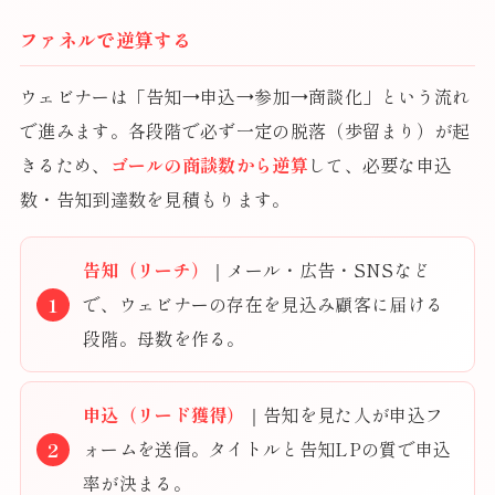
ファネルで逆算する
ウェビナーは「告知→申込→参加→商談化」という流れ
で進みます。各段階で必ず一定の脱落（歩留まり）が起
きるため、
ゴールの商談数から逆算
して、必要な申込
数・告知到達数を見積もります。
告知（リーチ）
｜メール・広告・SNSなど
で、ウェビナーの存在を見込み顧客に届ける
段階。母数を作る。
申込（リード獲得）
｜告知を見た人が申込フ
ォームを送信。タイトルと告知LPの質で申込
率が決まる。