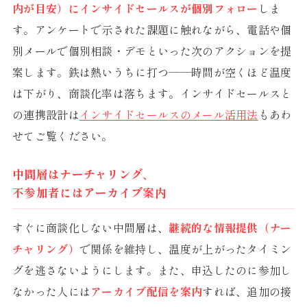
内が目安）にインサイドセールスが個別フォロー
しま
す。アンケートで示された課題に触れながら、電話や個
別メールで個別相談・デモといった次のアクションを提
案します。鉄は熱いうちに打つ——時間が空くほど温度
は下がり、商談化率は落ちます。インサイドセールスと
の連携設計は
インサイドセールスのメール活用法
もあわ
せてご覧ください。
中間層はナーチャリング、
不参加者にはアーカイブ案内
すぐに商談化しない中間層は、
継続的な情報提供（ナー
チャリング）
で関係を維持し、温度が上がったタイミン
グを逃さないようにします。また、申込したのに参加し
なかった人には
アーカイブ配信を案内
すれば、追加の接