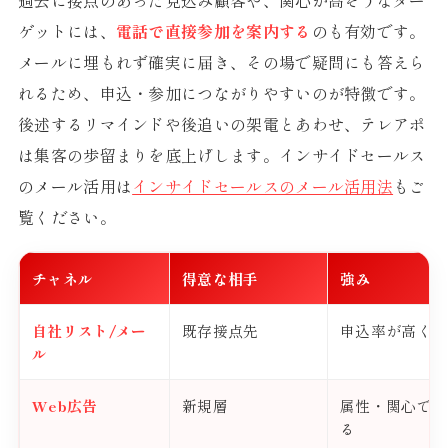
過去に接点のあった見込み顧客や、関心が高そうなター
ゲットには、
電話で直接参加を案内する
のも有効です。
メールに埋もれず確実に届き、その場で疑問にも答えら
れるため、申込・参加につながりやすいのが特徴です。
後述するリマインドや後追いの架電とあわせ、テレアポ
は集客の歩留まりを底上げします。インサイドセールス
のメール活用は
インサイドセールスのメール活用法
もご
覧ください。
チャネル
得意な相手
強み
自社リスト/メー
既存接点先
申込率が高くコ
ル
Web広告
新規層
属性・関心で狙
る