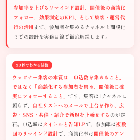
参加率を上げるリマインド設計、開催後の商談化
フォロー、効果測定のKPI、そして集客・運営代
行の活用
まで、参加者を集めるチャネルと商談化
までの設計を実務目線で徹底解説します。
30秒でわかる結論
ウェビナー集客の本質は「申込数を集めること」
ではなく「商談化する参加者を集め、開催後に確
実にフォローすること」
です。集客は1チャネルに
頼らず、
自社リストへのメールで土台を作り、広
告・SNS・共催・紹介で新規を上乗せする
のが定
石。申込率は
タイトルと告知LP
で、参加率は
複数
回のリマインド設計
で、商談化率は
開催後のアン