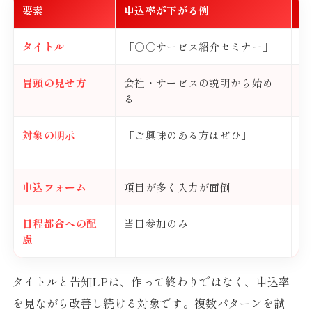
要素
申込率が下がる例
申
タイトル
「○○サービス紹介セミナー」
「
冒頭の見せ方
会社・サービスの説明から始め
参
る
る
対象の明示
「ご興味のある方はぜひ」
「
化
申込フォーム
項目が多く入力が面倒
必
日程都合への配
当日参加のみ
後
慮
タイトルと告知LPは、作って終わりではなく、申込率
を見ながら改善し続ける対象です。複数パターンを試