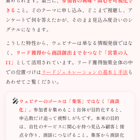
集められます。第三に、
参加者の興味・関心を可視化で
きる
こと。どのテーマに申し込み、どこまで視聴し、ア
ンケートで何を答えたかが、そのまま見込み度合いのシ
グナルになります。
こうした特性から、ウェビナーは単なる情報発信ではな
く、
リード獲得から商談創出までをつなぐ「営業の入
口」
として活用されています。リード獲得施策全体の中
での位置づけは
リードジェネレーションの基本と手法
も
あわせてご覧ください。
🎤
ウェビナーのゴールは「集客」ではなく「商談
化」。
参加者を集めること自体が目的化すると、
申込数だけ追って疲弊しがちです。本来の目的
は、自社のサービスに関心を持つ見込み顧客と接
点を作り、商談につなげること。集客から商談化