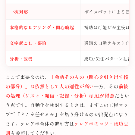
一次対応
ボイスボットによる定型
本格的なヒアリング・関心喚起
補助は可能だが主役は人
文字起こし・要約
通話の自動テキスト化・
分析・改善
成功/失注パターン抽出
ここで重要なのは、
「会話そのもの（関心を引き出す核
の部分）」は依然として人の適性が高い
一方、その
前後
の処理（リスト・発信・記録・分析）はAIが得意
だとい
う点です。自動化を検討するときは、まずこの工程マッ
プで「どこを任せるか」を切り分けるのが出発点になり
ます。テレアポ全体の進め方は
テレアポのコツ・成功法
則
も参照してください。