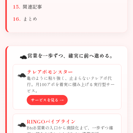
関連記事
まとめ
🐢
営業を一歩ずつ、確実に前へ進める。
🐢
テレアポモンスター
亀のように粘り強く、止まらないテレアポ代
行。月100アポを着実に積み上げる実行型サー
ビス。
サービスを見る →
🐢
RINGOパイプライン
BtoB営業の入口から商談化まで、一歩ずつ確