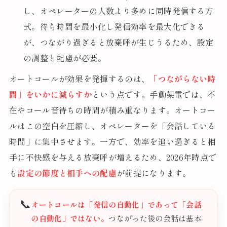
し、オペレーターの人数より多めに同時発信する方
式。待ち時間を最小化し発信効率を最大化できる
が、つながり過ぎると放棄呼が生じうるため、設定
の調整と配慮が必要。
オートコールが効果を発揮するのは、
「つながらない時
間」をいかに減らすか
という点です。手動架電では、不
在やコール音待ちの時間が積み重なります。オートコー
ルはこの空白を圧縮し、オペレーターを「会話している
時間」に集中させます。一方で、効率を追い過ぎると相
手に不快感を与える放棄呼が増えるため、2026年時点で
も
設定の節度と相手への配慮
が前提になります。
📞
オートコールは「発信の自動化」であって「会話
の自動化」ではない。
つながった後の会話は基本