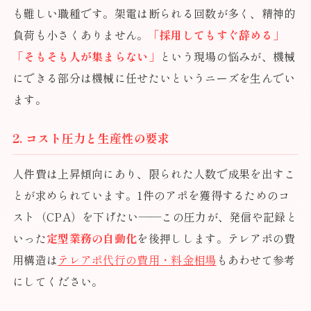
も難しい職種です。架電は断られる回数が多く、精神的
負荷も小さくありません。
「採用してもすぐ辞める」
「そもそも人が集まらない」
という現場の悩みが、機械
にできる部分は機械に任せたいというニーズを生んでい
ます。
2. コスト圧力と生産性の要求
人件費は上昇傾向にあり、限られた人数で成果を出すこ
とが求められています。1件のアポを獲得するためのコ
スト（CPA）を下げたい——この圧力が、発信や記録と
いった
定型業務の自動化
を後押しします。テレアポの費
用構造は
テレアポ代行の費用・料金相場
もあわせて参考
にしてください。