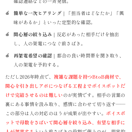
確認連絡などの一斉発信。
簡単な一次ヒアリング
｜「担当者はどなたか」「興
味があるか」といった定型的な確認。
関心層の絞り込み
｜反応があった相手だけを抽出
し、人の架電につなぐ前さばき。
再架電希望の確認
｜都合の良い時間帯を聞き取り、
人の架電を予約する。
ただし2026年時点で、
複雑な課題を持つBtoB商材で、
関心を引き出しアポにつなげる工程までボイスボットだ
けで完結させるのは難しい
のが実情です。相手の言葉の
裏にある事情を汲み取り、感情に合わせて切り返す——
この部分は人の対応のほうが成果が出やすい。
ボイスボ
ットで母数をさばいて関心層を絞り込み、有望な相手に
人が架電する
という前さばきの役割で使うのが、現実的