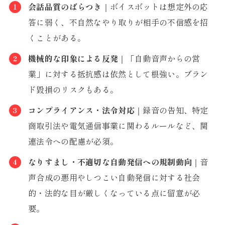
会話品質のばらつき
｜ボイスボットは想定外の応
答に弱く、不自然なやり取りが相手の不信感を招
くことがある。
機械的な印象による反発
｜「自動音声からの営
業」に対する抵抗感は依然として根強い。ブラン
ド毀損のリスクもある。
コンプライアンス・法令対応
｜録音の告知、特定
商取引法や電気通信事業に関わるルールなど、関
連法令への配慮が必須。
なりすまし・不適切な自動発信への規制動向
｜音
声合成の悪用やしつこい自動発信に対する社会
的・法的な目が厳しくなっている点に留意が必
要。