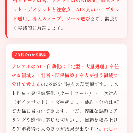
析とトーク改善、リスト作成のAI活用、導入メリ
ット・デメリットと注意点、AI×人のハイブリッ
ド運用、導入ステップ、ツール選び
まで、誇張な
く実践的に解説します。
30秒でわかる結論
テレアポのAI・自動化は「定型・大量処理」を任
せる領域と「判断・関係構築」を人が担う領域に
分けて考える
のが2026年時点の現実解です。リス
ト作成・発信効率化（オートコール）・一次対応
（ボイスボット）・文字起こし・要約・分析はAI
で大幅に省力化できます。一方、複雑な課題ヒア
リングや感情に応じた切り返し、信頼を積み上げ
るアポ獲得は人のほうが成果が出やすい。
正しい