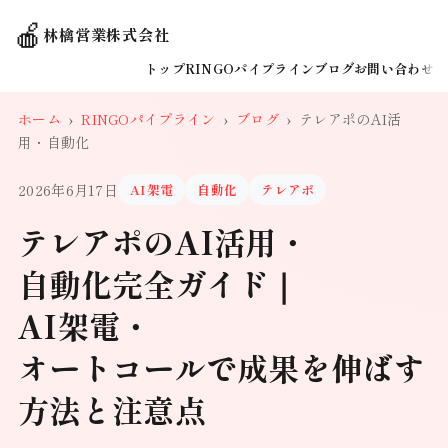
🍎
林檎営業株式会社
トップ
RINGOパイプライン
ブログ
お問い合わせ
ホーム
›
RINGOパイプライン
›
ブログ
›
テレアポのAI活
用・自動化
2026年6月17日
AI架電
自動化
テレアポ
テレアポのAI活用・
自動化完全ガイド｜
AI架電・
オートコールで成果を伸ばす
方法と注意点