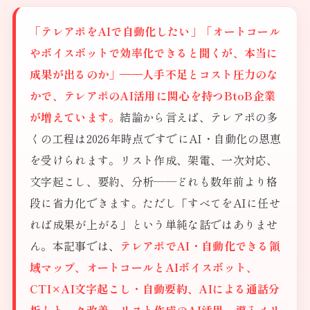
「テレアポをAIで自動化したい」「オートコール
やボイスボットで効率化できると聞くが、本当に
成果が出るのか」——人手不足とコスト圧力のな
かで、テレアポのAI活用に関心を持つBtoB企業
が増えています。
結論から言えば、テレアポの多
くの工程は2026年時点ですでにAI・自動化の恩恵
を受けられます。リスト作成、架電、一次対応、
文字起こし、要約、分析——どれも数年前より格
段に省力化できます。ただし「すべてをAIに任せ
れば成果が上がる」という単純な話ではありませ
ん。本記事では、
テレアポでAI・自動化できる領
域マップ、オートコールとAIボイスボット、
CTI×AI文字起こし・自動要約、AIによる通話分