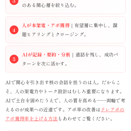
のある関心層を絞り込む。
人が本架電・アポ獲得
｜有望層に集中し、課
題ヒアリングとクロージング。
AIが記録・要約・分析
｜通話を残し、成功パ
ターンを次に活かす。
AIで関心を引き出す核の会話を担うのは人。だからこ
そ、人の架電力やトーク設計はむしろ重要になります。
AIで土台を固めたうえで、人の質を高める——両輪で考
えるのが成果への近道です。アポ率の改善は
テレアポの
アポ獲得率を上げる方法
もあわせてご覧ください。