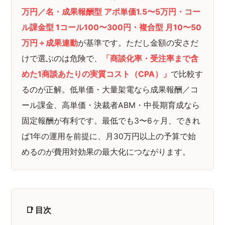
万円／名・成果報酬型 アポ単価1.5〜5万円・コー
ル課金型 1コール100〜300円・複合型 月10〜50
万円＋成果連動
が基準です。ただし金額の安さだ
けで選ぶのは危険で、
「商談化率・受注率まで含
めた1商談あたりの実質コスト（CPA）」
で比較す
るのが正解。低単価・大量架電なら成果報酬／コ
ール課金、高単価・決裁者ABM・中長期育成なら
固定報酬が有利です。最低でも3〜6ヶ月、できれ
ば1年の運用を前提に、月30万円以上の予算で始
めるのが費用対効果の最大化につながります。
📑 目次