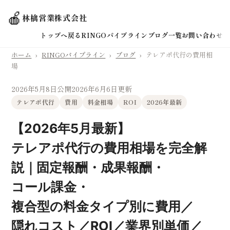
🍎
林檎営業株式会社
トップへ戻る
RINGOパイプライン
ブログ一覧
お問い合わせ
ホーム
›
RINGOパイプライン
›
ブログ
›
テレアポ代行の費用相
場
2026年5月8日公開
2026年6月6日更新
テレアポ代行
費用
料金相場
ROI
2026年最新
【2026年5月最新】
テレアポ代行の費用相場を完全解
説｜固定報酬・成果報酬・
コール課金・
複合型の料金タイプ別に費用／
隠れコスト／ROI／業界別単価／