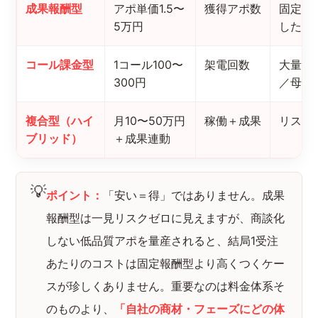
成果報酬型
アポ単価1.5〜
獲得アポ数
固定費
5万円
したい
コール課金型
1コール100〜
架電回数
大量架
300円
／母数
複合型（ハイ
月10〜50万円
稼働＋成果
リスク
ブリッド）
＋成果連動
💡
ポイント：
「安い＝得」ではありません。成果
報酬型は一見リスクゼロに見えますが、商談化
しない低品質アポを量産されると、結局1受注
あたりのコストは固定報酬型より高くつくケー
スが珍しくありません。重要なのは料金体系そ
のものより、
「自社の商材・フェーズにどの体