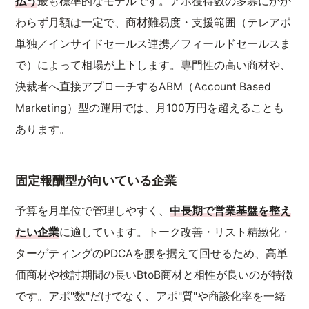
払う
最も標準的なモデルです。アポ獲得数の多寡にかか
わらず月額は一定で、商材難易度・支援範囲（テレアポ
単独／インサイドセールス連携／フィールドセールスま
で）によって相場が上下します。専門性の高い商材や、
決裁者へ直接アプローチするABM（Account Based
Marketing）型の運用では、月100万円を超えることも
あります。
固定報酬型が向いている企業
予算を月単位で管理しやすく、
中長期で営業基盤を整え
たい企業
に適しています。トーク改善・リスト精緻化・
ターゲティングのPDCAを腰を据えて回せるため、高単
価商材や検討期間の長いBtoB商材と相性が良いのが特徴
です。アポ"数"だけでなく、アポ"質"や商談化率を一緒