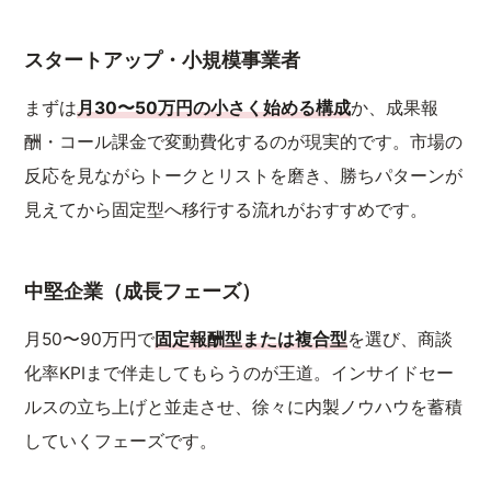
スタートアップ・小規模事業者
まずは
月30〜50万円の小さく始める構成
か、成果報
酬・コール課金で変動費化するのが現実的です。市場の
反応を見ながらトークとリストを磨き、勝ちパターンが
見えてから固定型へ移行する流れがおすすめです。
中堅企業（成長フェーズ）
月50〜90万円で
固定報酬型または複合型
を選び、商談
化率KPIまで伴走してもらうのが王道。インサイドセー
ルスの立ち上げと並走させ、徐々に内製ノウハウを蓄積
していくフェーズです。