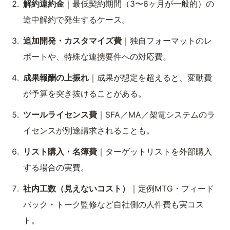
解約違約金
｜最低契約期間（3〜6ヶ月が一般的）の
途中解約で発生するケース。
追加開発・カスタマイズ費
｜独自フォーマットのレ
ポートや、特殊な連携要件への対応費。
成果報酬の上振れ
｜成果が想定を超えると、変動費
が予算を突き抜けることがある。
ツールライセンス費
｜SFA／MA／架電システムのラ
イセンスが別途請求されることも。
リスト購入・名簿費
｜ターゲットリストを外部購入
する場合の実費。
社内工数（見えないコスト）
｜定例MTG・フィード
バック・トーク監修など自社側の人件費も実コス
ト。