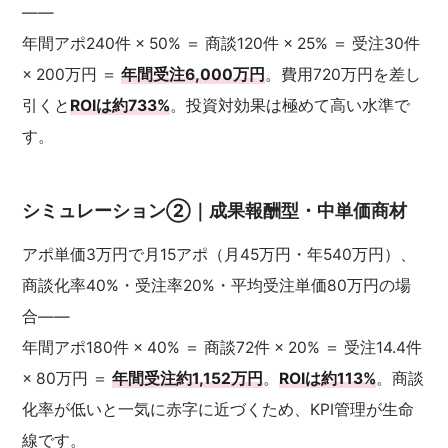
——
年間アポ240件 × 50% ＝ 商談120件 × 25% ＝ 受注30件
× 200万円 ＝
年間受注6,000万円
。費用720万円を差し
引くと
ROIは約733%
。投資対効果は極めて高い水準で
す。
シミュレーション②｜成果報酬型・中単価商材
アポ単価3万円で月15アポ（月45万円・年540万円）、
商談化率40%・受注率20%・平均受注単価80万円の場
合——
年間アポ180件 × 40% ＝ 商談72件 × 20% ＝ 受注14.4件
× 80万円 ＝
年間受注約1,152万円
。
ROIは約113%
。商談
化率が低いと一気に赤字に近づくため、KPI管理が生命
線です。