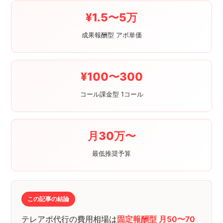
¥1.5〜5万
成果報酬型 アポ単価
¥100〜300
コール課金型 1コール
月30万〜
最低推奨予算
この記事の結論
テレアポ代行の費用相場は
固定報酬型 月50〜70