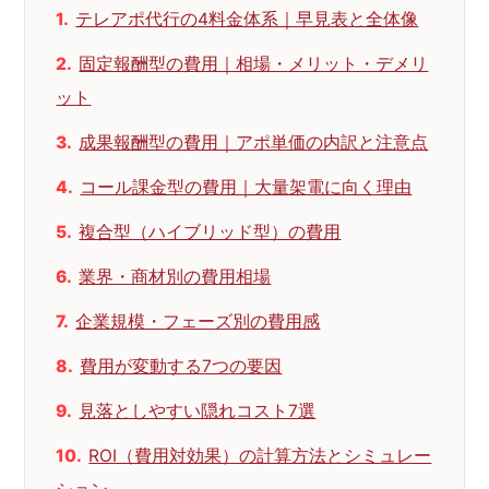
テレアポ代行の4料金体系｜早見表と全体像
固定報酬型の費用｜相場・メリット・デメリ
ット
成果報酬型の費用｜アポ単価の内訳と注意点
コール課金型の費用｜大量架電に向く理由
複合型（ハイブリッド型）の費用
業界・商材別の費用相場
企業規模・フェーズ別の費用感
費用が変動する7つの要因
見落としやすい隠れコスト7選
ROI（費用対効果）の計算方法とシミュレー