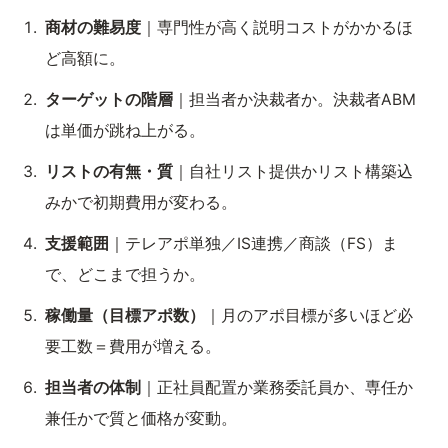
商材の難易度
｜専門性が高く説明コストがかかるほ
ど高額に。
ターゲットの階層
｜担当者か決裁者か。決裁者ABM
は単価が跳ね上がる。
リストの有無・質
｜自社リスト提供かリスト構築込
みかで初期費用が変わる。
支援範囲
｜テレアポ単独／IS連携／商談（FS）ま
で、どこまで担うか。
稼働量（目標アポ数）
｜月のアポ目標が多いほど必
要工数＝費用が増える。
担当者の体制
｜正社員配置か業務委託員か、専任か
兼任かで質と価格が変動。