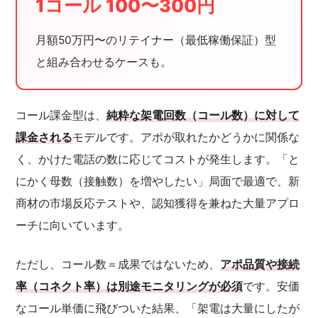
1コール 100〜300円
月額50万円〜のリテイナー（最低稼働保証）型
と組み合わせるケースも。
コール課金型は、
純粋な架電回数（コール数）に対して
課金される
モデルです。アポが取れたかどうかに関係な
く、かけた電話の数に応じてコストが発生します。「と
にかく母数（接触数）を増やしたい」局面で最適で、新
商材の市場反応テストや、認知獲得を兼ねた大量アプロ
ーチに向いています。
ただし、コール数＝成果ではないため、
アポ品質や接続
率（コネクト率）は別途モニタリングが必須
です。安価
なコール単価に飛びついた結果、「架電は大量にしたが