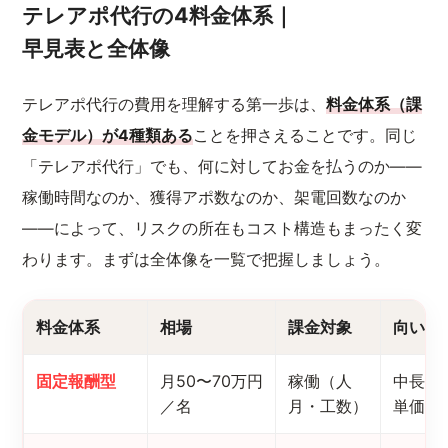
テレアポ代行の4料金体系｜
早見表と全体像
テレアポ代行の費用を理解する第一歩は、
料金体系（課
金モデル）が4種類ある
ことを押さえることです。同じ
「テレアポ代行」でも、何に対してお金を払うのか——
稼働時間なのか、獲得アポ数なのか、架電回数なのか
——によって、リスクの所在もコスト構造もまったく変
わります。まずは全体像を一覧で把握しましょう。
料金体系
相場
課金対象
向いて
固定報酬型
月50〜70万円
稼働（人
中長期
／名
月・工数）
単価商