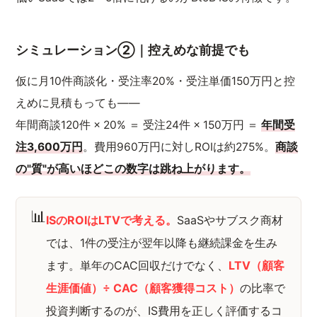
シミュレーション②｜控えめな前提でも
仮に月10件商談化・受注率20%・受注単価150万円と控
えめに見積もっても——
年間商談120件 × 20% ＝ 受注24件 × 150万円 ＝
年間受
注3,600万円
。費用960万円に対しROIは約275%。
商談
の"質"が高いほどこの数字は跳ね上がります。
📊
ISのROIはLTVで考える。
SaaSやサブスク商材
では、1件の受注が翌年以降も継続課金を生み
ます。単年のCAC回収だけでなく、
LTV（顧客
生涯価値）÷ CAC（顧客獲得コスト）
の比率で
投資判断するのが、IS費用を正しく評価するコ