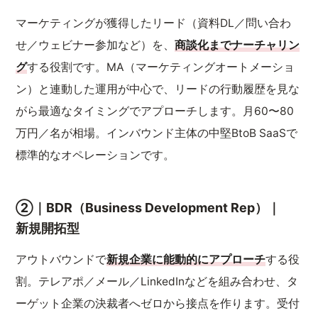
マーケティングが獲得したリード（資料DL／問い合わ
せ／ウェビナー参加など）を、
商談化までナーチャリン
グ
する役割です。MA（マーケティングオートメーショ
ン）と連動した運用が中心で、リードの行動履歴を見な
がら最適なタイミングでアプローチします。月60〜80
万円／名が相場。インバウンド主体の中堅BtoB SaaSで
標準的なオペレーションです。
②｜BDR（Business Development Rep）｜
新規開拓型
アウトバウンドで
新規企業に能動的にアプローチ
する役
割。テレアポ／メール／LinkedInなどを組み合わせ、タ
ーゲット企業の決裁者へゼロから接点を作ります。受付