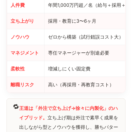
人件費
年間1,000万円超／名（給与＋採用＋
立ち上がり
採用・教育に3〜6ヶ月
ノウハウ
ゼロから構築（試行錯誤コスト大）
マネジメント
専任マネージャーが別途必要
柔軟性
増減しにくい固定費
離職リスク
高い（再採用・再教育コスト）
🔁
王道は「外注で立ち上げ→徐々に内製化」のハ
イブリッド。
立ち上げ期は外注で素早く成果を
出しながら型とノウハウを獲得し、勝ちパター