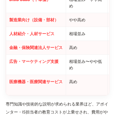
め
製造業向け（設備・部材）
やや高め
専
人材紹介・人材サービス
相場並み
決
金融・保険関連法人サービス
高め
コ
広告・マーケティング支援
相場並み〜やや低
担
め
い
医療機器・医療関連サービス
高め
専
化
専門知識や技術的な説明が求められる業界ほど、アポイ
ンター・IS担当者の教育コストが上乗せされ、費用がや