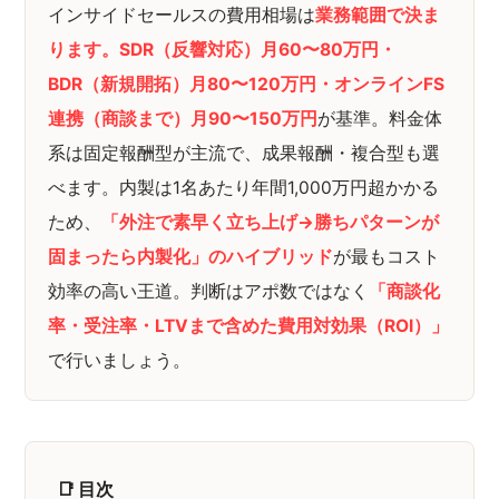
インサイドセールスの費用相場は
業務範囲で決ま
ります。SDR（反響対応）月60〜80万円・
BDR（新規開拓）月80〜120万円・オンラインFS
連携（商談まで）月90〜150万円
が基準。料金体
系は固定報酬型が主流で、成果報酬・複合型も選
べます。内製は1名あたり年間1,000万円超かかる
ため、
「外注で素早く立ち上げ→勝ちパターンが
固まったら内製化」のハイブリッド
が最もコスト
効率の高い王道。判断はアポ数ではなく
「商談化
率・受注率・LTVまで含めた費用対効果（ROI）」
で行いましょう。
📑 目次