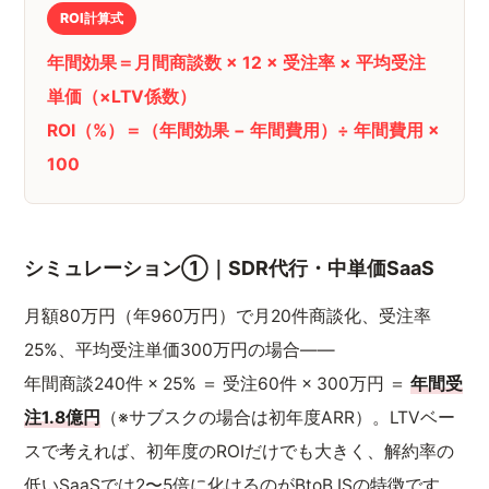
ROI計算式
年間効果＝月間商談数 × 12 × 受注率 × 平均受注
単価（×LTV係数）
ROI（%）＝（年間効果 − 年間費用）÷ 年間費用 ×
100
シミュレーション①｜SDR代行・中単価SaaS
月額80万円（年960万円）で月20件商談化、受注率
25%、平均受注単価300万円の場合——
年間商談240件 × 25% ＝ 受注60件 × 300万円 ＝
年間受
注1.8億円
（※サブスクの場合は初年度ARR）。LTVベー
スで考えれば、初年度のROIだけでも大きく、解約率の
低いSaaSでは2〜5倍に化けるのがBtoB ISの特徴です。