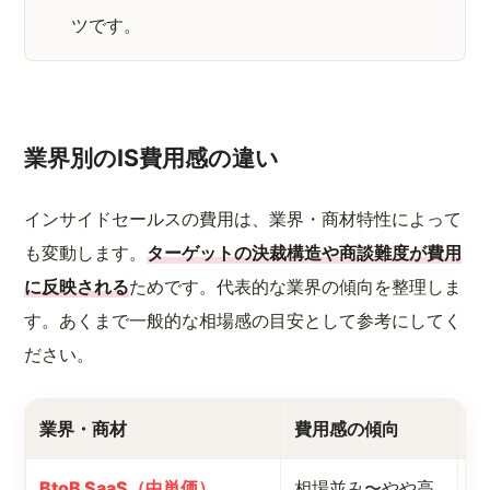
ツです。
業界別のIS費用感の違い
インサイドセールスの費用は、業界・商材特性によって
も変動します。
ターゲットの決裁構造や商談難度が費用
に反映される
ためです。代表的な業界の傾向を整理しま
す。あくまで一般的な相場感の目安として参考にしてく
ださい。
業界・商材
費用感の傾向
要
BtoB SaaS（中単価）
相場並み〜やや高
M