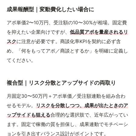
成果報酬型｜変動費化したい場合に
アポ単価2〜10万円、受注額の10〜30%が相場。固定費
を抑えたい企業向けですが、
低品質アポを量産されるリ
スク
に注意が必要です。商談化率KPIを契約に必ず含
め、「何をもってアポ／商談とするか」を明確に定義し
てください。
複合型｜リスク分散とアップサイドの両取り
月固定30〜50万円＋アポ単価／受注額連動を組み合わ
せるモデル。
リスクを分散しつつ、成果が出たときのア
ップサイドも狙える
合理的な選択肢で、近年広がってい
ます。固定で稼働の質を担保し、成果連動でモチベーシ
ョンを引き出すバランス設計がポイントです。