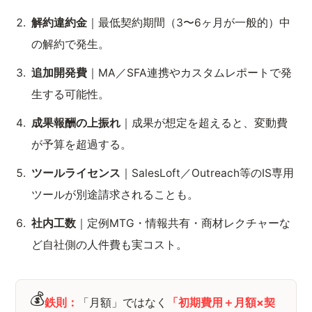
解約違約金
｜最低契約期間（3〜6ヶ月が一般的）中
の解約で発生。
追加開発費
｜MA／SFA連携やカスタムレポートで発
生する可能性。
成果報酬の上振れ
｜成果が想定を超えると、変動費
が予算を超過する。
ツールライセンス
｜SalesLoft／Outreach等のIS専用
ツールが別途請求されることも。
社内工数
｜定例MTG・情報共有・商材レクチャーな
ど自社側の人件費も実コスト。
💰
鉄則：
「月額」ではなく
「初期費用＋月額×契