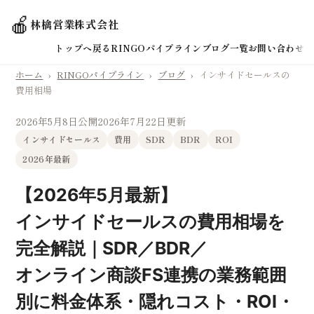
🍎
林檎営業株式会社
トップへ戻る
RINGOパイプライン
ブログ一覧
お問い合わせ
ホーム
›
RINGOパイプライン
›
ブログ
›
インサイドセールスの
費用相場
2026年5月8日公開
2026年7月22日更新
インサイドセールス
費用
SDR
BDR
ROI
2026年最新
【2026年5月最新】
インサイドセールスの費用相場を
完全解説｜SDR／BDR／
オンライン商談FS連携の業務範囲
別に料金体系・隠れコスト・ROI・