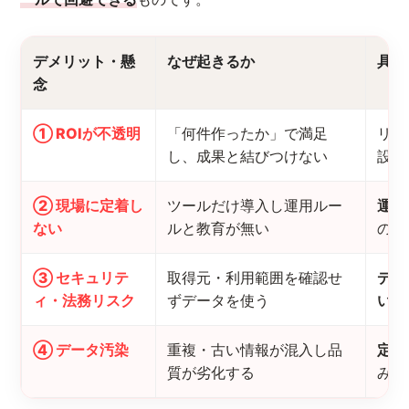
デメリット・懸
なぜ起きるか
具体
念
① ROIが不透明
「何件作ったか」で満足
リス
し、成果と結びつけない
設定
② 現場に定着し
ツールだけ導入し運用ルー
運用
ない
ルと教育が無い
の営
③ セキュリテ
取得元・利用範囲を確認せ
デー
ィ・法務リスク
ずデータを使う
い
を
④ データ汚染
重複・古い情報が混入し品
定期
質が劣化する
み、