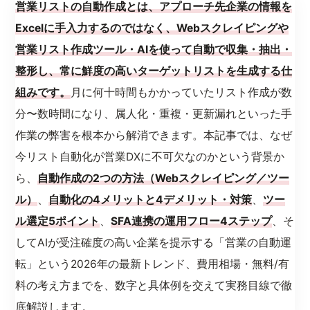
営業リストの自動作成とは、アプローチ先企業の情報を
Excelに手入力するのではなく、Webスクレイピングや
営業リスト作成ツール・AIを使って自動で収集・抽出・
整形し、常に鮮度の高いターゲットリストを生成する仕
組みです。
月に何十時間もかかっていたリスト作成が数
分〜数時間になり、属人化・重複・更新漏れといった手
作業の弊害を根本から解消できます。本記事では、なぜ
今リスト自動化が営業DXに不可欠なのかという背景か
ら、
自動作成の2つの方法（Webスクレイピング／ツー
ル）
、
自動化の4メリットと4デメリット・対策
、
ツー
ル選定5ポイント
、
SFA連携の運用フロー4ステップ
、そ
してAIが受注確度の高い企業を提示する「営業の自動運
転」という2026年の最新トレンド、費用相場・無料/有
料の考え方までを、数字と具体例を交えて実務目線で徹
底解説します。