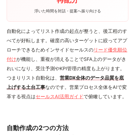
浮いた時間を対話・提案へ振り向ける
自動化によってリスト作成の起点が整うと、後工程のす
べてが好転します。確度の高いターゲットに絞ってアプ
ローチできるためインサイドセールスの
リード優先順位
付け
が機能し、重複が消えることでSFA上のデータがき
れいになり、受注予測やKPI管理の精度も上がります。
つまりリスト自動化は、
営業DX全体のデータ品質を底
上げする土台工事
なのです。営業プロセス全体をAIで変
革する視点は
セールスAI活用ガイド
で俯瞰しています。
自動作成の2つの方法