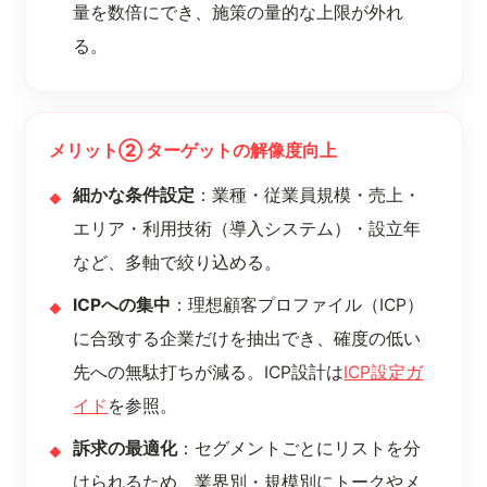
量を数倍にでき、施策の量的な上限が外れ
る。
メリット② ターゲットの解像度向上
細かな条件設定
：業種・従業員規模・売上・
エリア・利用技術（導入システム）・設立年
など、多軸で絞り込める。
ICPへの集中
：理想顧客プロファイル（ICP）
に合致する企業だけを抽出でき、確度の低い
先への無駄打ちが減る。ICP設計は
ICP設定ガ
イド
を参照。
訴求の最適化
：セグメントごとにリストを分
けられるため、業界別・規模別にトークやメ