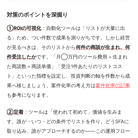
対策のポイントを深掘り
①ROIの可視化
：自動化ツールは「リストが大量に出
る」ため、つい件数で成果を測りがちです。しかし経営
が見るべきは、そのリストから
何件の商談が生まれ、何
件受注したか
です。「月◯万円のツール費用 ÷ 生まれ
た商談数＝商談単価」「受注1件あたりのリストコス
ト」といった指標を設定し、投資判断の軸を件数から成
果へ移しましょう。案件化率の考え方は
案件化率の記事
も参考になります。
②定着
：ツールは「使われて初めて」価値を生みま
す。誰が・いつ・どの条件でリストを作り、どうSFAに
取り込み、誰がアプローチするのか——この運用フロー