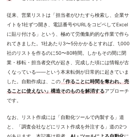
従来、営業リストは「担当者がひたすら検索し、企業サ
イトを1社ずつ開き、電話番号やURLをコピペしてExcel
に貼り付ける」という、極めて労働集約的な作業で作ら
れてきました。1社あたり3〜5分かかるとすれば、1,000
社のリストを作るのに50〜80時間。しかもその間に閉
業・移転・担当者交代が起き、完成した頃には情報が古
くなっている——という本末転倒が日常的に起きていま
した。自動作成は、この
「作ることに時間を奪われ、売
ることに使えない」構造そのものを解消する
アプローチ
です。
なお、リスト作成には「自動化ツールで内製する」道
と、「調査会社などにリスト作成を外注する」道の2つ
があります。本記事は前者、
AI・ツールによる自動化
に