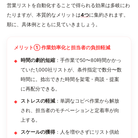
営業リストを自動化することで得られる効果は多岐にわ
たりますが、本質的なメリットは
4つ
に集約されます。
順に、具体例とともに見ていきましょう。
メリット① 作業効率化と担当者の負担軽減
時間の劇的短縮
：手作業で50〜80時間かかっ
ていた1,000社リストが、条件指定で数分〜数
時間に。捻出できた時間を架電・商談・提案
に再配分できる。
ストレスの軽減
：単調なコピペ作業から解放
され、担当者のモチベーションと定着率が向
上する。
スケールの獲得
：人を増やさずにリスト供給