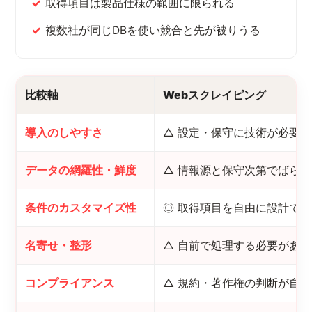
取得項目は製品仕様の範囲に限られる
複数社が同じDBを使い競合と先が被りうる
比較軸
Webスクレイピング
導入のしやすさ
△ 設定・保守に技術が必要
データの網羅性・鮮度
△ 情報源と保守次第でばら
条件のカスタマイズ性
◎ 取得項目を自由に設計で
名寄せ・整形
△ 自前で処理する必要がある
コンプライアンス
△ 規約・著作権の判断が自