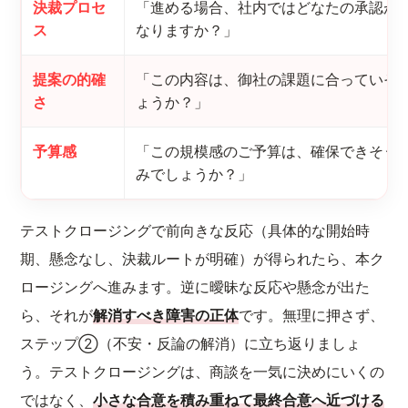
決裁プロセ
「進める場合、社内ではどなたの承認が
ス
なりますか？」
提案の的確
「この内容は、御社の課題に合っていそ
さ
ょうか？」
予算感
「この規模感のご予算は、確保できそう
みでしょうか？」
テストクロージングで前向きな反応（具体的な開始時
期、懸念なし、決裁ルートが明確）が得られたら、本ク
ロージングへ進みます。逆に曖昧な反応や懸念が出た
ら、それが
解消すべき障害の正体
です。無理に押さず、
ステップ②（不安・反論の解消）に立ち返りましょ
う。テストクロージングは、商談を一気に決めにいくの
ではなく、
小さな合意を積み重ねて最終合意へ近づける