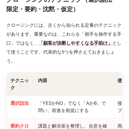
限定・要約・沈黙・仮定）
クロージングには、古くから知られる定番のテクニック
があります。重要なのは、これらを「相手を操作する手
口」ではなく、
「顧客が決断しやすくなる手助け」
とし
て使うことです。代表的な5つを押さえておきましょ
う。
テクニッ
内容
使い
ク
選択話法
「YESかNO」でなく「AかB」で
後押
問い、前進を前提にする
プラ
要約クロ
課題と解決策を整理し、合意を確
商談