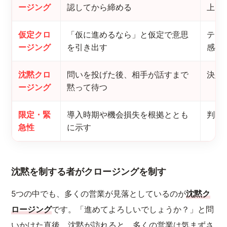
ージング
認してから締める
上げ
仮定クロ
「仮に進めるなら」と仮定で意思
テス
ージング
を引き出す
感の
沈黙クロ
問いを投げた後、相手が話すまで
決定
ージング
黙って待つ
限定・緊
導入時期や機会損失を根拠ととも
判断
急性
に示す
沈黙を制する者がクロージングを制す
5つの中でも、多くの営業が見落としているのが
沈黙ク
ロージング
です。「進めてよろしいでしょうか？」と問
いかけた直後、沈黙が訪れると、多くの営業は気まずさ