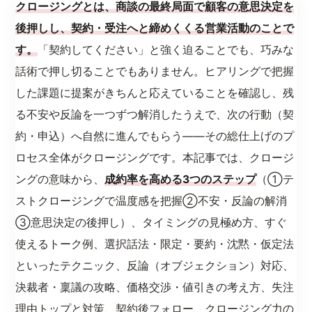
クロージングとは、商談の最終局面で顧客の意思決定を
後押しし、契約・受注へと締めくくる営業活動のことで
す。
「契約してください」と強く迫ることでも、巧みな
話術で押し切ることでもありません。ヒアリングで把握
した課題に提案がきちんと応えていることを確認し、残
る不安や反論を一つずつ解消したうえで、次の行動（契
約・申込）へ自然に進んでもらう——その総仕上げのプ
ロセス全体がクロージングです。本記事では、クロージ
ングの意味から、
成約率を高める3つのステップ
（①テ
ストクロージングで温度感を把握②不安・反論の解消
③意思決定の後押し）、タイミングの見極め方、すぐ
使えるトーク例、選択話法・限定・要約・沈黙・仮定法
といったテクニック、反論（オブジェクション）対応、
決裁者・稟議の攻略、価格交渉・値引きの考え方、失注
理由トップと対策、契約後フォロー、クロージング力の