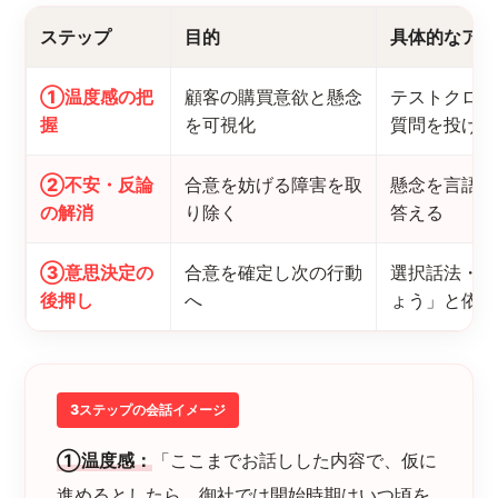
ステップ
目的
具体的なアク
①温度感の把
顧客の購買意欲と懸念
テストクロー
握
を可視化
質問を投げる
②不安・反論
合意を妨げる障害を取
懸念を言語化
の解消
り除く
答える
③意思決定の
合意を確定し次の行動
選択話法・要
後押し
へ
ょう」と依頼
3ステップの会話イメージ
①温度感：
「ここまでお話しした内容で、仮に
進めるとしたら、御社では開始時期はいつ頃を