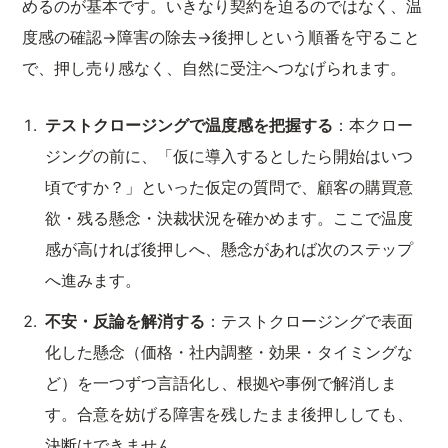
めるのが基本です。いきなり契約を迫るのではなく、温
度感の確認→障害の除去→後押しという順番を守ること
で、押し売り感なく、自然に受注へつなげられます。
テストクロージングで温度感を把握する
：本クロー
ジングの前に、「仮に導入するとしたら開始はいつ
頃ですか？」といった仮定の質問で、顧客の購買意
欲・残る懸念・決裁状況を確かめます。ここで温度
感が高ければ後押しへ、懸念があれば次のステップ
へ進みます。
不安・反論を解消する
：テストクロージングで表面
化した懸念（価格・社内調整・効果・タイミングな
ど）を一つずつ言語化し、根拠や事例で解消しま
す。合意を妨げる障害を残したまま後押ししても、
決断はできません。