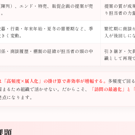
（陳列）、エンド・特売、販促企画の提案が売
提案の質が成
る。
り担当者の力
歳暮・行楽・年末年始・夏冬の需要期など、季
繁忙期に商談
大きく変動。
入が後回しに
関係・商談履歴・棚割の経緯が担当者の頭の中
引き継ぎ・欠
。
織として再現
は「高頻度×属人化」の掛け算で非効率が増幅する。
多頻度で回
溜まるため組織で活かせない。だからこそ、
「訪問の最適化」と
発点になります。
課題