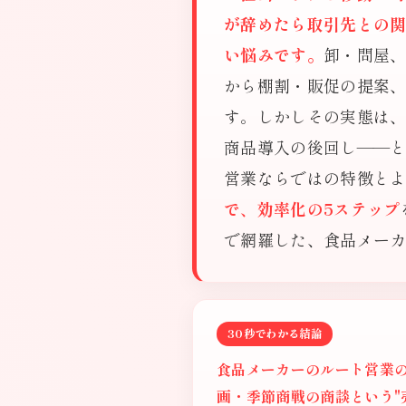
が辞めたら取引先との
い悩みです。
卸・問屋
から棚割・販促の提案
す。しかしその実態は
商品導入の後回し——
営業ならではの特徴と
で、効率化の5ステップ
で網羅した、食品メー
30秒でわかる結論
食品メーカーのルート営業
画・季節商戦の商談という"