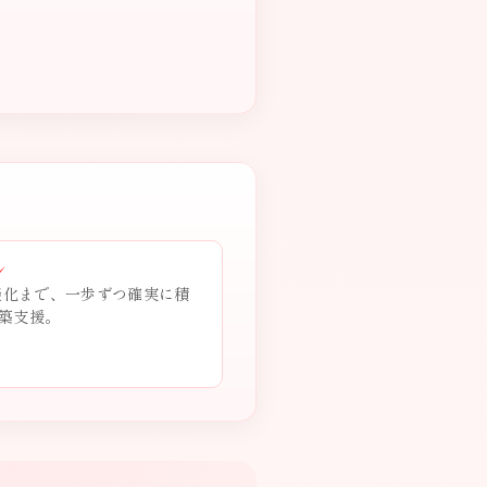
ン
商談化まで、一歩ずつ確実に積
築支援。