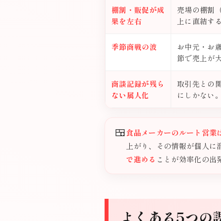
棚割・販促が成
売場の棚割
果を左右
上に直結す
季節商戦の波
お中元・お
節で売上が
商談記録が残ら
取引先との
ない属人化
にしかない
🍱
食品メーカーのルート営業
上がり、その情報が個人に
で進める
ことが効率化の出
よくある5つの