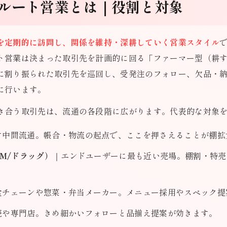
ルート営業とは｜役割と対象
を定期的に訪問し、関係を維持・深耕していく営業スタイル
ト営業は決まった取引先を計画的に回る「ファーマー型（耕
に割り振られた取引先を巡回し、受発注のフォロー、欠品・
に行います。
き合う取引先は、流通の各段階に広がります。代表的な対象
す中間流通。帳合・物流の起点で、ここを押さえることが棚拡
M/ドラッグ）
｜エンドユーザーに最も近い売場。棚割・特売
食チェーンや惣菜・弁当メーカー。メニュー採用やスペック提
売や専門店。きめ細かいフォローと品揃え提案が効きます。