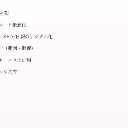
体像）
ルート最適化
・SFA/日報のデジタル化
化（棚割・販促）
セールスの併用
ッジ共有
）