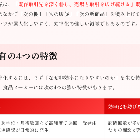
業は、
「既存取引先を深く耕し、売場と取引を広げ続ける」
のなかで「次の棚」「次の販促」「次の新商品」を積み上げ
ハウが属人化しやすく、効率化の難しい領域でもあるのです
有の4つの特徴
率化するには、まず「なぜ非効率になりやすいのか」を生む
、食品メーカーには次の4つの強い特徴があります。
容
効率化を妨げ
を週単位・月複数回など高頻度で巡回。受発注
訪問回数が多
売場確認が日常的に発生。
たりの商談が