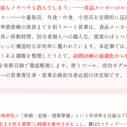
関係もノウハウも消えてしまう」——食品メーカーのル
、スーパーや量販店、外食・中食、小売店を定期的に巡
、季節商戦の商談までを担うルート営業は、食品メーカ
、長い移動時間、担当者個人への属人化、提案のばらつ
といった構造的な非効率に覆われています。本記事では
よくある課題を整理したうえで、
訪問計画の最適化から
を実務目線で徹底解説します。使うツール、成功モデルケ
カーの営業責任者・営業企画担当者必読の決定版です。
の効率化
＝「移動・記録・提案準備」という非効率を仕組みで
売上を作る業務"に時間を集中させる
こと。鍵は5ステップ——