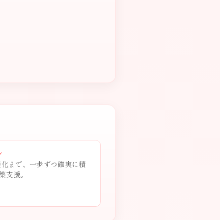
ン
商談化まで、一歩ずつ確実に積
築支援。