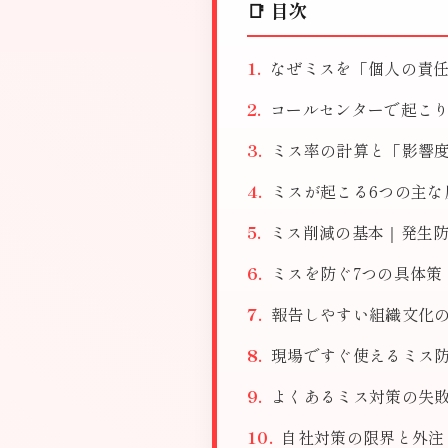
📑 目次
なぜミスを「個人の責
コールセンターで起こり
ミス率の計算と「影響
ミスが起こる6つの主な
ミス削減の基本｜発生
ミスを防ぐ7つの具体策
報告しやすい組織文化
現場ですぐ使えるミス
よくあるミス対策の失
自社対策の限界と外注