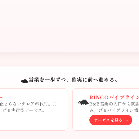
🐢
営業を一歩ずつ、確実に前へ進める。
🐢
ー
RINGOパイプライ
止まらないテレアポ代行。月
BtoB営業の入口から
み上げる実行型サービス。
み上げるパイプライン構
サービスを見る →