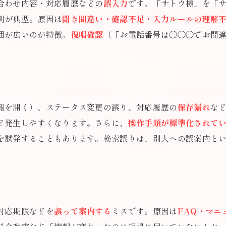
合わせ内容・対応履歴などの
誤入力
です。「サトウ様」を「
例が典型。原因は
聞き間違い・確認不足・入力ルールの理解
囲が広いのが特徴。
復唱確認
（「お電話番号は◯◯◯でお間
報を開く）、ステータス変更の誤り、対応履歴の
保存漏れ
な
ど発生しやすくなります。さらに、
操作手順が標準化されて
を誘発することもあります。検索誤りは、別人への誤案内と
対応期限などを
誤って案内する
ミスです。原因は
FAQ・マニ