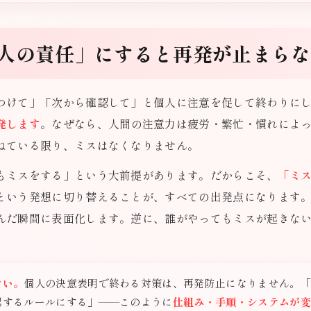
人の責任」にすると再発が止まらな
つけて」「次から確認して」と個人に注意を促して終わりに
発します
。なぜなら、人間の注意力は疲労・繁忙・慣れによ
ねている限り、ミスはなくなりません。
もミスをする」という大前提があります。だからこそ、
「ミ
という発想に切り替えることが、すべての出発点になります
んだ瞬間に表面化します。逆に、誰がやってもミスが起きな
ない。
個人の決意表明で終わる対策は、再発防止になりません。
認するルールにする」——このように
仕組み・手順・システムが