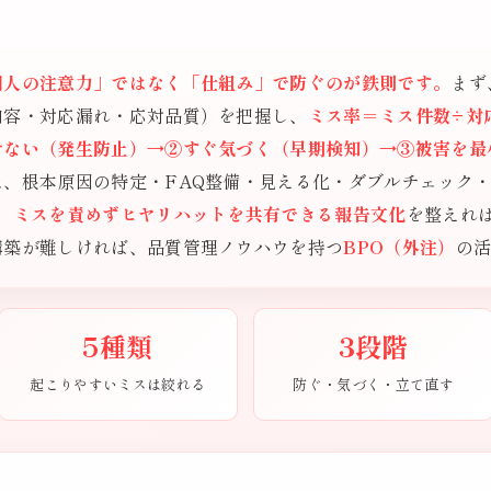
個人の注意力」ではなく「仕組み」で防ぐのが鉄則です。
まず
内容・対応漏れ・応対品質）を把握し、
ミス率＝ミス件数÷対応
せない（発生防止）→②すぐ気づく（早期検知）→③被害を最
は、根本原因の特定・FAQ整備・見える化・ダブルチェック
、
ミスを責めずヒヤリハットを共有できる報告文化
を整えれ
構築が難しければ、品質管理ノウハウを持つ
BPO（外注）
の
5種類
3段階
起こりやすいミスは絞れる
防ぐ・気づく・立て直す