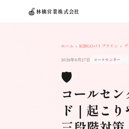
🍎
林檎営業株式会社
ホーム
›
RINGOパイプライン
›
ブ
2026年6月27日
コールセンター
🛡️
コールセン
ド｜起こり
三段階対策