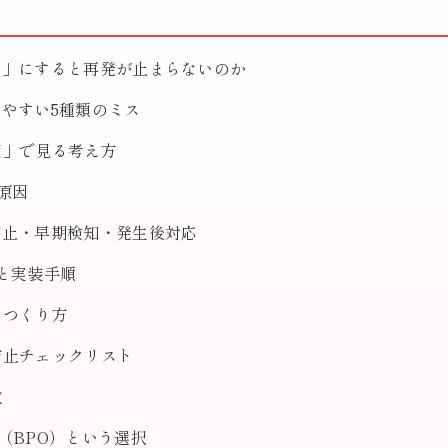
任」にすると再発が止まらないのか
やすい5種類のミス
度」で見る考え方
原因
防止・早期検知・発生後対応
と実装手順
のつくり方
防止チェックリスト
敗
（BPO）という選択