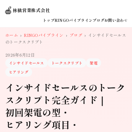
🍎
林檎営業株式会社
トップ
RINGOパイプライン
ブログ
お問い合わせ
ホーム
›
RINGOパイプライン
›
ブログ
›
インサイドセールス
のトークスクリプト
2026年6月12日
インサイドセールス
トークスクリプト
架電
ヒアリング
インサイドセールスのトーク
スクリプト完全ガイド｜
初回架電の型・
ヒアリング項目・