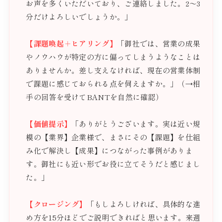
お声を多くいただいており、ご連絡しました。2〜3
分だけよろしいでしょうか。」
【課題喚起＋ヒアリング】
「御社では、営業の成果
やノウハウが特定の方に偏ってしまうようなことは
ありませんか。差し支えなければ、現在の営業体制
で課題に感じておられる点を伺えますか。」（→相
手の回答を受けてBANTを自然に確認）
【価値提示】
「ありがとうございます。実は近い規
模の【業界】企業様で、まさにその【課題】を仕組
み化で解決し【成果】につながった事例がありま
す。御社にも近い形でお役に立てそうだと感じまし
た。」
【クロージング】
「もしよろしければ、具体的な進
め方を15分ほどでご説明できればと思います。来週