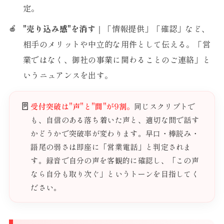
定。
"売り込み感"を消す
｜「情報提供」「確認」など、
相手のメリットや中立的な用件として伝える。「営
業ではなく、御社の事業に関わることのご連絡」と
いうニュアンスを出す。
🚪
受付突破は"声"と"間"が9割。
同じスクリプトで
も、自信のある落ち着いた声と、適切な間で話す
かどうかで突破率が変わります。早口・棒読み・
語尾の弱さは即座に「営業電話」と判定されま
す。録音で自分の声を客観的に確認し、「この声
なら自分も取り次ぐ」というトーンを目指してく
ださい。