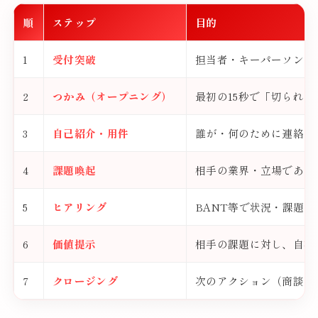
順
ステップ
目的
1
受付突破
担当者・キーパーソンに
2
つかみ（オープニング）
最初の15秒で「切られ
3
自己紹介・用件
誰が・何のために連絡し
4
課題喚起
相手の業界・立場であり
5
ヒアリング
BANT等で状況・課題
6
価値提示
相手の課題に対し、自社
7
クロージング
次のアクション（商談・