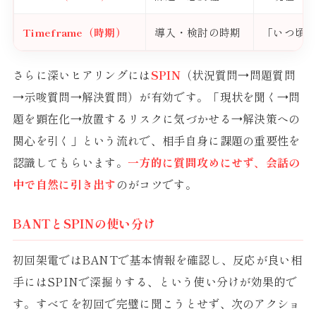
Timeframe（時期）
導入・検討の時期
「いつ頃
さらに深いヒアリングには
SPIN
（状況質問→問題質問
→示唆質問→解決質問）が有効です。「現状を聞く→問
題を顕在化→放置するリスクに気づかせる→解決策への
関心を引く」という流れで、相手自身に課題の重要性を
認識してもらいます。
一方的に質問攻めにせず、会話の
中で自然に引き出す
のがコツです。
BANTとSPINの使い分け
初回架電ではBANTで基本情報を確認し、反応が良い相
手にはSPINで深掘りする、という使い分けが効果的で
す。すべてを初回で完璧に聞こうとせず、次のアクショ