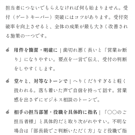
担当者につないでもらえなければ何も始まりません。受
付（ゲートキーパー）突破にはコツがあります。受付突
破率を向上させると、全体の成果が最も大きく改善され
る施策の一つです。
用件を簡潔・明確に
｜歯切れ悪く長いと「営業お断
り」になりやすい。要点を一言で伝え、受付の判断
をしやすくします。
堂々と、対等なトーンで
｜へりくだりすぎると軽く
扱われる。落ち着いた声で自信を持って話す。営業
感を出さずにビジネス相談のトーンで。
相手の担当部署・役職を具体的に指名
｜「○○のご
担当者様」と具体的だと取り次がれやすい。不明な
場合は「部長級でご判断いただく方」など役職で指