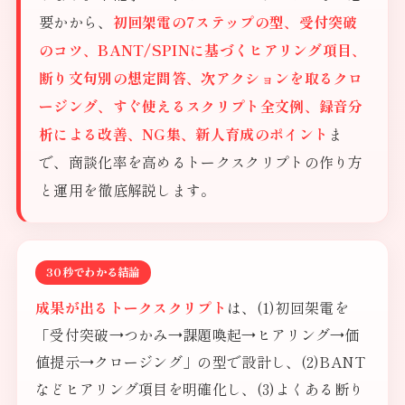
要かから、
初回架電の7ステップの型、受付突破
のコツ、BANT/SPINに基づくヒアリング項目、
断り文句別の想定問答、次アクションを取るクロ
ージング、すぐ使えるスクリプト全文例、録音分
析による改善、NG集、新人育成のポイント
ま
で、商談化率を高めるトークスクリプトの作り方
と運用を徹底解説します。
30秒でわかる結論
成果が出るトークスクリプト
は、(1)初回架電を
「受付突破→つかみ→課題喚起→ヒアリング→価
値提示→クロージング」の型で設計し、(2)BANT
などヒアリング項目を明確化し、(3)よくある断り