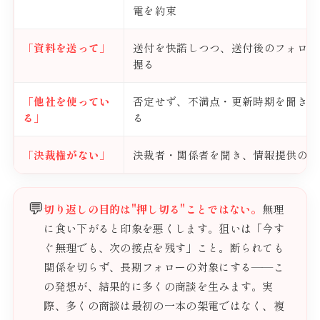
電を約束
「資料を送って」
送付を快諾しつつ、送付後のフォロー
握る
「他社を使ってい
否定せず、不満点・更新時期を聞き、
る」
る
「決裁権がない」
決裁者・関係者を聞き、情報提供の橋
💬
切り返しの目的は"押し切る"ことではない。
無理
に食い下がると印象を悪くします。狙いは「今す
ぐ無理でも、次の接点を残す」こと。断られても
関係を切らず、長期フォローの対象にする——こ
の発想が、結果的に多くの商談を生みます。実
際、多くの商談は最初の一本の架電ではなく、複