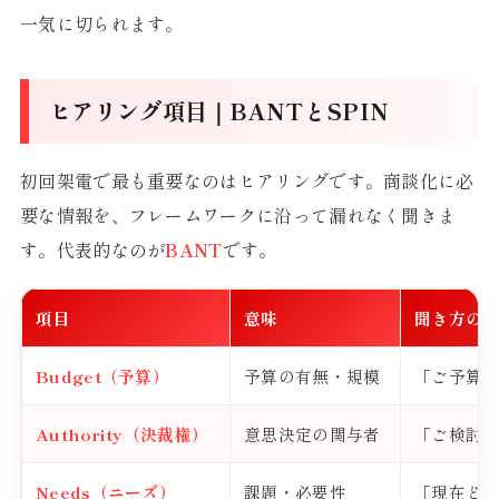
一気に切られます。
ヒアリング項目｜BANTとSPIN
初回架電で最も重要なのはヒアリングです。商談化に必
要な情報を、フレームワークに沿って漏れなく聞きま
す。代表的なのが
BANT
です。
項目
意味
聞き方の
Budget（予算）
予算の有無・規模
「ご予算
Authority（決裁権）
意思決定の関与者
「ご検討
Needs（ニーズ）
課題・必要性
「現在ど