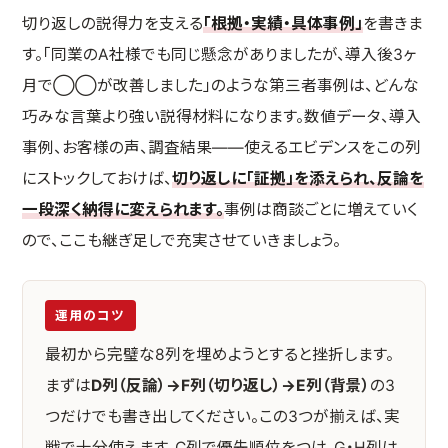
切り返しの説得力を支える
「根拠・実績・具体事例」
を書きま
す。「同業のA社様でも同じ懸念がありましたが、導入後3ヶ
月で◯◯が改善しました」のような第三者事例は、どんな
巧みな言葉より強い説得材料になります。数値データ、導入
事例、お客様の声、調査結果——使えるエビデンスをこの列
にストックしておけば、
切り返しに「証拠」を添えられ、反論を
一段深く納得に変えられます。
事例は商談ごとに増えていく
ので、ここも継ぎ足しで充実させていきましょう。
運用のコツ
最初から完璧な8列を埋めようとすると挫折します。
まずは
D列（反論）→F列（切り返し）→E列（背景）
の3
つだけでも書き出してください。この3つが揃えば、実
戦で十分使えます。C列で優先順位をつけ、G・H列は