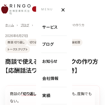
RINGO
×
お問い合わせ
MENU
林檎営業株式会
社
ホーム
›
ブログ
›
商談で使える切り返しトークの作り方
サービス
2026年6月21日
商談 切り返し
切り返しトーク
応酬話法
反論処理
ブログ
トークスクリプト
商談で使える切り返しトークの作り方
お知らせ
【応酬話法ワークシート付き】
会社情報
商談の
「切り返し」
は、その場のセンスでも、度胸でも
実績
ない。