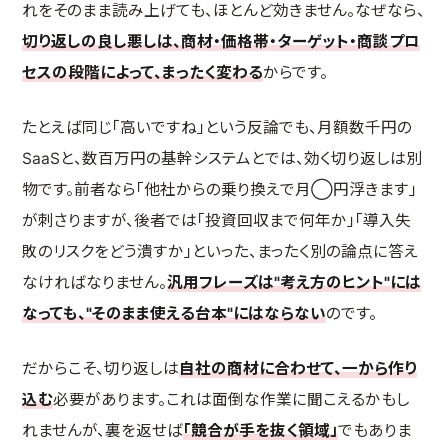
れをそのまま読み上げても、ほとんど効きません。なぜなら、
切り返しの良し悪しは、商材・価格帯・ターゲット・商談プロ
セスの段階によって、まったく変わる
からです。
たとえば同じ「高いですね」という反論でも、月額数千円の
SaaSと、数百万円の基幹システムとでは、効く切り返しは別
物です。前者なら「他社からの乗り換えで月◯円浮きます」
が刺さりますが、後者では「投資回収まで何年か」「導入失
敗のリスクをどう潰すか」といった、まったく別の論点に答え
なければなりません。
汎用フレーズは"考え方のヒント"には
なっても、"そのまま使える台本"にはならない
のです。
だからこそ、切り返しは
自社の商材に合わせて、一から作り
込む
必要があります。これは面倒な作業に聞こえるかもし
れませんが、裏を返せば
「競合が手を抜く領域」
でもありま