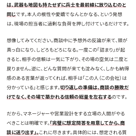
は、武器も地図も持たせずに兵士を最前線に放り込むのと
同じ
です。本人の根性や愛嬌でなんとかなる、という発想
は、現場の担当者に過剰な負荷を押し付けているだけです。
想像してみてください。商談中に予想外の反論が来て、頭が
真っ白になり、しどろもどろになる。一度この「詰まり」が起
きると、相手の信頼は一気に下がり、その場の空気は二度と
戻りません。逆に、どんな質問が来ても淀みなく、しかも納得
感のある言葉が返ってくれば、相手は「この人（この会社）は
分かっている」と感じます。
切り返しの準備は、商談の勝敗だ
けでなく、その場で築かれる信頼の総量を左右する
のです。
だから、マネージャーや営業設計をする立場の人間がやる
べきことは明確です。
「完璧に想定問答を用意してから、商
談に送り出す」。
これに尽きます。具体的には、想定される質