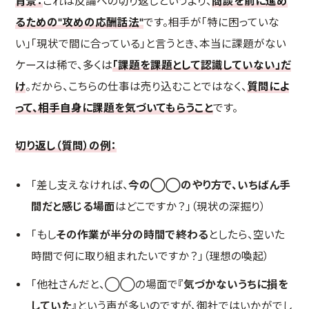
背景：
これは反論への切り返しというより、
商談を前に進め
るための"攻めの応酬話法"
です。相手が「特に困っていな
い」「現状で間に合っている」と言うとき、本当に課題がない
ケースは稀で、多くは
「課題を課題として認識していない」だ
け
。だから、こちらの仕事は売り込むことではなく、
質問によ
って、相手自身に課題を気づいてもらうこと
です。
切り返し（質問）の例：
「差し支えなければ、
今の◯◯のやり方で、いちばん手
間だと感じる場面
はどこですか？」（現状の深掘り）
「もし
その作業が半分の時間で終わる
としたら、空いた
時間で何に取り組まれたいですか？」（理想の喚起）
「他社さんだと、◯◯の場面で
『気づかないうちに損を
していた』
という声が多いのですが、御社ではいかがでし