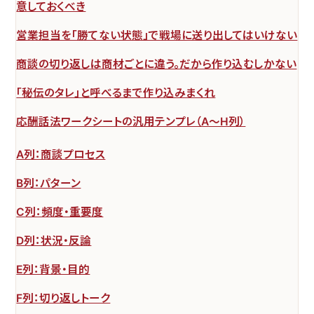
意しておくべき
営業担当を「勝てない状態」で戦場に送り出してはいけない
商談の切り返しは商材ごとに違う。だから作り込むしかない
「秘伝のタレ」と呼べるまで作り込みまくれ
応酬話法ワークシートの汎用テンプレ（A〜H列）
A列：商談プロセス
B列：パターン
C列：頻度・重要度
D列：状況・反論
E列：背景・目的
F列：切り返しトーク