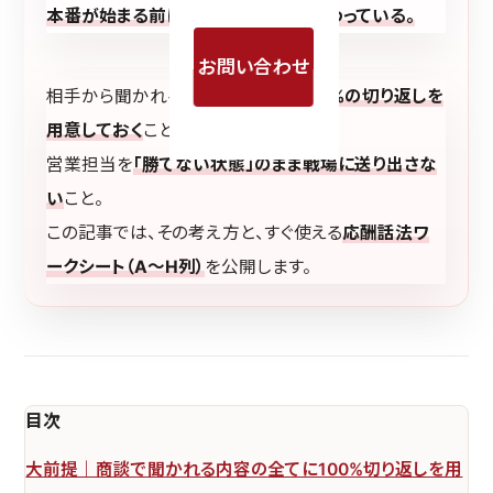
本番が始まる前に、勝負はほとんど終わっている。
お問い合わせ
相手から聞かれる内容の
すべてに100%の切り返しを
用意しておく
こと。
営業担当を
「勝てない状態」のまま戦場に送り出さな
い
こと。
この記事では、その考え方と、すぐ使える
応酬話法ワ
ークシート（A〜H列）
を公開します。
目次
大前提｜商談で聞かれる内容の全てに100%切り返しを用