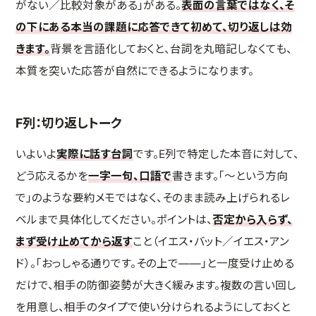
がない／比較対象がある」がある。
表面の言葉ではなく、そ
の下にある本当の課題に応答できて初めて、切り返しは効
きます。
背景を言語化しておくと、台詞を丸暗記しなくても、
本質を突いた応答が自然にできるようになります。
F列：切り返しトーク
いよいよ
実際に話す台詞
です。E列で特定した本音に対して、
どう応えるかを
一字一句、口語で
書きます。「〜という方向
で」のような要約メモではなく、そのまま読み上げられるレ
ベルまで具体化してください。ポイントは、
否定から入らず、
まず受け止めてから返す
こと（イエス・バット／イエス・アン
ド）。「おっしゃる通りです。その上で——」と一度受け止める
だけで、相手の防御姿勢が大きく緩みます。複数の言い回し
を用意し、相手のタイプで使い分けられるようにしておくと