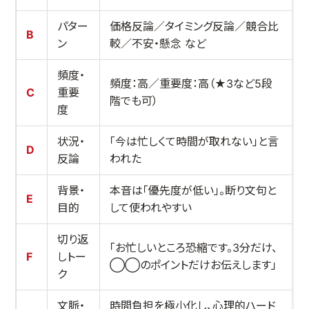
パター
価格反論／タイミング反論／競合比
B
ン
較／不安・懸念 など
頻度・
頻度：高／重要度：高（★3など5段
C
重要
階でも可）
度
状況・
「今は忙しくて時間が取れない」と言
D
反論
われた
背景・
本音は「優先度が低い」。断り文句と
E
目的
して使われやすい
切り返
「お忙しいところ恐縮です。3分だけ、
F
しトー
◯◯のポイントだけお伝えします」
ク
文脈・
時間負担を極小化し、心理的ハード