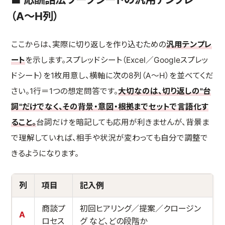
（A〜H列）
ここからは、実際に切り返しを作り込むための
汎用テンプレ
ート
を示します。スプレッドシート（Excel／Googleスプレッ
ドシート）を1枚用意し、横軸に次の8列（A〜H）を並べてくだ
さい。1行＝1つの想定問答です。
大切なのは、切り返しの"台
詞"だけでなく、その背景・意図・根拠までセットで言語化す
ること。
台詞だけを暗記しても応用が利きませんが、背景ま
で理解していれば、相手や状況が変わっても自分で調整で
きるようになります。
列
項目
記入例
商談プ
初回ヒアリング／提案／クロージン
A
ロセス
グ など、どの段階か