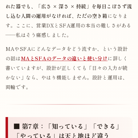
れた器でも、「広さ × 深さ × 持続」を毎日こぼさず流
し込む人間の運用がなければ、ただの空き箱
になりま
す。ここに、営業DXとSFA運用の本当の難しさがある
——私はそう痛感しました。
MAやSFAにどんなデータをどう流すか、という設計
の話は
MAとSFAのデータの違いと使い分け
に詳しく
書いていますが、設計が正しくても「日々の入力が続
かない」なら、やはり機能しません。設計と運用は、
両輪です。
■ 第7章：「知っている」「できる」
「やっている」は天と地ほど違う