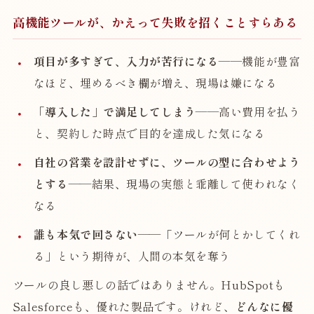
高機能ツールが、かえって失敗を招くことすらある
項目が多すぎて、入力が苦行になる
——機能が豊富
なほど、埋めるべき欄が増え、現場は嫌になる
「導入した」で満足してしまう
——高い費用を払う
と、契約した時点で目的を達成した気になる
自社の営業を設計せずに、ツールの型に合わせよう
とする
——結果、現場の実態と乖離して使われなく
なる
誰も本気で回さない
——「ツールが何とかしてくれ
る」という期待が、人間の本気を奪う
ツールの良し悪しの話ではありません。HubSpotも
Salesforceも、優れた製品です。けれど、
どんなに優