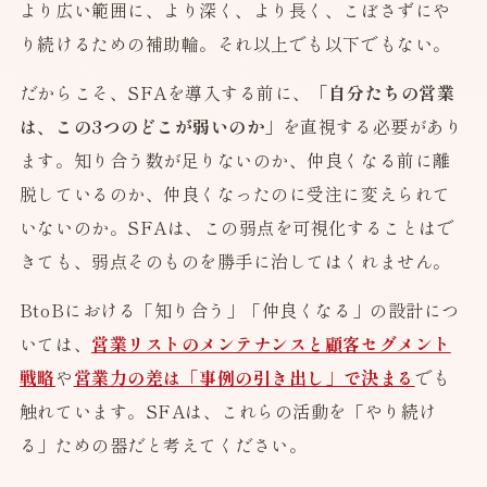
より広い範囲に、より深く、より長く、こぼさずにや
り続けるための補助輪。それ以上でも以下でもない。
だからこそ、SFAを導入する前に、
「自分たちの営業
は、この3つのどこが弱いのか」
を直視する必要があり
ます。知り合う数が足りないのか、仲良くなる前に離
脱しているのか、仲良くなったのに受注に変えられて
いないのか。SFAは、この弱点を可視化することはで
きても、弱点そのものを勝手に治してはくれません。
BtoBにおける「知り合う」「仲良くなる」の設計につ
いては、
営業リストのメンテナンスと顧客セグメント
戦略
や
営業力の差は「事例の引き出し」で決まる
でも
触れています。SFAは、これらの活動を「やり続け
る」ための器だと考えてください。