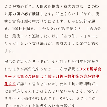
ここが核心です。
人間の記憶力と意志の力は、この掛
け算の前で必ず破綻します。
20社くらいまでなら、優
秀な営業は頭の中だけで回せます。しかし50社を超
え、100社を超え、しかもそれが数年続くと、「あの会
社、最後にいつ連絡したっけ」「あの件、フォローし
たっけ」という抜け漏れが、雪崩のように発生し始め
ます。
展示会で集めたリードが、なぜ何ヶ月も何年も寝かさ
れたほうが案件化するのか——その背景は
BtoB展示会
リードは集めた瞬間より数ヶ月後〜数年後の方が案件
化する
で詳しく書きましたが、要は「長い時間軸でこ
ぼさず追える人」がほとんどいないからこそ、寝てい
るリードに価値が残るのです。SFAは、まさにこの
「こぼさない」を担保するための器です。