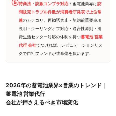
⑤
特商法・訪販コンプラ対応
：蓄電池業界は
訪
問販売トラブル件数が消費者庁発表で上位常
連
のカテゴリ。再勧誘禁止・契約前重要事項
説明・クーリングオフ対応・適合性原則・消
費生活センター対応の体制を持つ
蓄電池 営業
代行 会社
でなければ、レピュテーションリス
クで自社ブランドが致命傷を負います。
2026年の蓄電池業界×営業のトレンド｜
蓄電池 営業代行
会社が押さえるべき市場変化