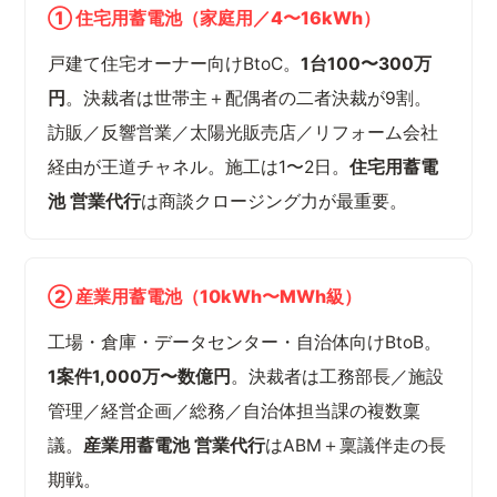
① 住宅用蓄電池（家庭用／4〜16kWh）
戸建て住宅オーナー向けBtoC。
1台100〜300万
円
。決裁者は世帯主＋配偶者の二者決裁が9割。
訪販／反響営業／太陽光販売店／リフォーム会社
経由が王道チャネル。施工は1〜2日。
住宅用蓄電
池 営業代行
は商談クロージング力が最重要。
② 産業用蓄電池（10kWh〜MWh級）
工場・倉庫・データセンター・自治体向けBtoB。
1案件1,000万〜数億円
。決裁者は工務部長／施設
管理／経営企画／総務／自治体担当課の複数稟
議。
産業用蓄電池 営業代行
はABM＋稟議伴走の長
期戦。