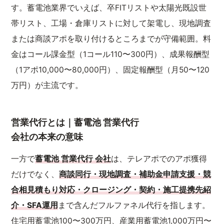
す。蓄電池業界でいえば、卒FITリストや太陽光既設世
帯リスト、工場・倉庫リストに対して架電し、現地調査
または商談アポを取り付けるところまでが守備範囲。料
金はコール課金型（1コール110〜300円）、成果報酬型
（1アポ10,000〜80,000円）、固定報酬型（月50〜120
万円）が主流です。
営業代行とは｜蓄電池 営業代行
会社の本来の意味
一方で
蓄電池 営業代行 会社
は、テレアポでのアポ獲得
だけでなく、
商談同行・現地調査・補助金申請支援・競
合相見積もり対応・クロージング・契約・施工提携先紹
介・SFA運用
まで含んだフルファネル代行を指します。
住宅用蓄電池100〜300万円、産業用蓄電池1,000万円〜