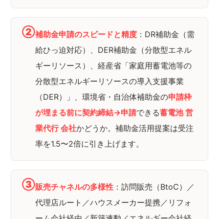
②
補助金申請のスピードと精度
：DR補助金（需
給ひっ迫対応）、DER補助金（分散型エネル
ギーリソース）、経産省「家庭用蓄電池等の
分散型エネルギーリソースの導入支援事業
（DER）」、環境省・自治体補助金の
申請枠
が埋まる前に契約締結→申請
できる
蓄電池 営
業代行 会社
かどうか。補助金活用提案は受注
率を1.5〜2倍に引き上げます。
③
販売チャネルの多様性
：訪問販売（BtoC）／
代理店ルート／ハウスメーカー提携／リフォ
ーム会社経由／新築連動／エネルギー会社経