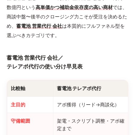
数億円という
高単価かつ補助金依存度の高い商材
では、
商談中盤〜後半のクロージング力こそが受注を決めるた
め、
蓄電池 営業代行 会社
は本質的にフルファネル型を
選ぶべきカテゴリです。
蓄電池 営業代行 会社／
テレアポ代行の使い分け早見表
比較軸
蓄電池 テレアポ代行
主目的
アポ獲得（リード→商談化）
守備範囲
架電・スクリプト調整・アポ確
定まで