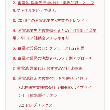
蓄電池 営業代行 会社は「業界知識」と「フ
ルファネル対応」で選ぶ
2026年の蓄電池業界×営業のトレンド
蓄電池業界の営業特性まとめ｜住宅用／産業
用／卒FIT／補助金／チャネル別
蓄電池営業のロングフローと代行範囲
蓄電池業界の決裁者ペルソナ別アプローチ
蓄電池 営業代行 おすすめ11社 比較表
蓄電池対応の営業代行 各社解説（11社）
林檎営業株式会社（RINGOパイプライ
ン）｜編集部イチオシ
セレブリックス