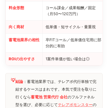
料金形態
コール課金／成果報酬／固定
（月50〜120万円）
向く商材
低単価・短サイクル・量重視
蓄電池業界の相性
卒FITコール／低単価住宅用に部
分的に有効
ROIの出やすさ
1案件単価が低い場合は◎
💡
結論
：蓄電池業界では、テレアポ代行単独で完
結するケースはまれです。本気で受注を取りに
行くなら
蓄電池 営業代行 会社
のフルファネル
型を選び、必要に応じて
テレアポモンスター
の