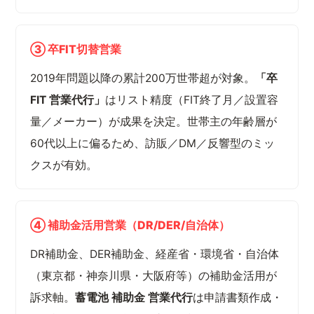
③ 卒FIT切替営業
2019年問題以降の累計200万世帯超が対象。
「卒
FIT 営業代行」
はリスト精度（FIT終了月／設置容
量／メーカー）が成果を決定。世帯主の年齢層が
60代以上に偏るため、訪販／DM／反響型のミッ
クスが有効。
④ 補助金活用営業（DR/DER/自治体）
DR補助金、DER補助金、経産省・環境省・自治体
（東京都・神奈川県・大阪府等）の補助金活用が
訴求軸。
蓄電池 補助金 営業代行
は申請書類作成・