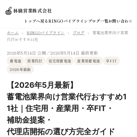
🍎
林檎営業株式会社
トップへ戻る
RINGOパイプライン
ブログ一覧
お問い合わせ
ホーム
›
RINGOパイプライン
›
ブログ
›
蓄電池業界向け営業
代行おすすめ11社
2026年5月14日 公開
／2026年5月14日 最終更新
蓄電池
営業代行
住宅用蓄電池
産業用蓄電池
卒FIT
2026年最新
【2026年5月最新】
蓄電池業界向け営業代行おすすめ1
1社｜住宅用・産業用・卒FIT・
補助金提案・
代理店開拓の選び方完全ガイド