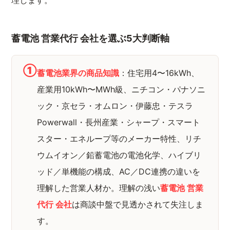
理します。
蓄電池 営業代行 会社を選ぶ5大判断軸
①
蓄電池業界の商品知識
：住宅用4〜16kWh、
産業用10kWh〜MWh級、ニチコン・パナソニ
ック・京セラ・オムロン・伊藤忠・テスラ
Powerwall・長州産業・シャープ・スマート
スター・エネループ等のメーカー特性、リチ
ウムイオン／鉛蓄電池の電池化学、ハイブリ
ッド／単機能の構成、AC／DC連携の違いを
理解した営業人材か。理解の浅い
蓄電池 営業
代行 会社
は商談中盤で見透かされて失注しま
す。