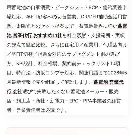
用蓄電池の自家消費・ピークシフト・BCP・需給調整市
場対応、卒FIT顧客への切替営業、DR/DER補助金活用営
業、太陽光とのセット提案まで、蓄電池業界に強い
蓄電
池 営業代行 おすすめ11社
を料金形態・支援範囲・実績
の観点で徹底比較。さらに住宅用／産業用／代理店向け
／卒FIT切替／補助金対応のサブセグメント別の選び
方、KPI設計、料金相場、契約前チェックリスト10項
目、特商法・訪販コンプラ対応、関連用語まで2026年5
月最新情報で完全網羅して解説します。
蓄電池 営業代
行 会社
選びで失敗したくない蓄電池メーカー・販売
店・施工店・商社・新電力・EPC・PPA事業者の経営
者・営業責任者は必読です。