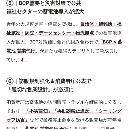
⑤｜BCP需要と災害対策で公共・
福祉セクターの蓄電池導入が拡大
近年の大規模災害・停電を契機に、
自治体・避難所・福
祉施設・病院・データセンター・物流拠点
での蓄電池導
入が拡大。BCP対策補助金との組み合わせで
「BCP × 蓄
電池 営業代行」
が新たな獲得カテゴリとして急成長し
ています。
⑥｜訪販規制強化＆消費者庁公表で
「適切な営業設計」が必須に
消費者庁は蓄電池の訪問販売トラブルを継続的に公表し
ており、
「不実告知」「再勧誘禁止違反」「クーリング
オフ妨害」
などで業務停止命令を受ける販売店が毎年複
数発生。
蓄電池 営業代行 会社
を選ぶ際、コンプラ研