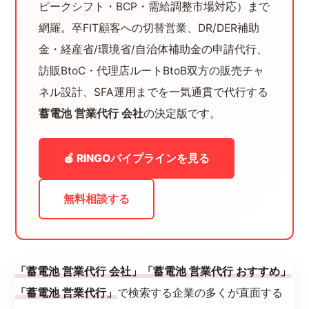
ピークシフト・BCP・需給調整市場対応）まで
網羅。卒FIT顧客への切替営業、DR/DER補助
金・経産省/環境省/自治体補助金の申請代行、
訪販BtoC・代理店ルートBtoB双方の販売チャ
ネル設計、SFA運用までを一気通貫で代行する
蓄電池 営業代行 会社
の決定版です。
🍎 RINGOパイプラインを見る
無料相談する
「蓄電池 営業代行 会社」「蓄電池 営業代行 おすすめ」
「蓄電池 営業代行」
で検索する企業の多くが直面する