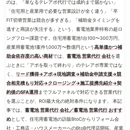
のは、「単なるテレアポ代行では成約まで届かない」
「住宅用と産業用で必要な営業設計が全く違う」「卒
FIT切替営業は競合が多すぎる」「補助金タイミングを
逃すと商談が失注する」という、蓄電池業界特有の超ロ
ングフロー課題です。住宅用蓄電池1台100〜300万円、
産業用蓄電池1案件1,000万〜数億円という
高単価かつ補
助金依存度の高い商材
では、
蓄電池 営業代行 会社
を選
ぶときに「アポを取って終わり」のテレアポ専業ではな
く、
リード獲得→アポ→現地調査→補助金申請支援→競
合相見積もり対応→クロージング→施工提携先紹介→契
約後のSFA運用
までフルファネルで対応できる営業代行
を選ぶことが、ROI最大化の絶対条件になります。 本記
事では、
蓄電池 営業代行 会社／蓄電池 営業代行 おすす
め
として、住宅用蓄電池の訪販BtoCからリフォーム会
社・工務店・ハウスメーカーへのBtoB代理店開拓、産業