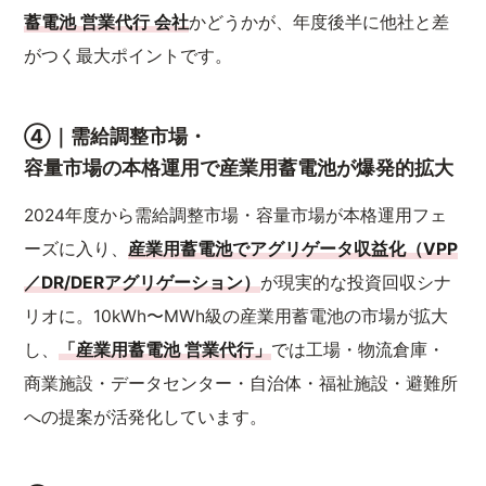
蓄電池 営業代行 会社
かどうかが、年度後半に他社と差
がつく最大ポイントです。
④｜需給調整市場・
容量市場の本格運用で産業用蓄電池が爆発的拡大
2024年度から需給調整市場・容量市場が本格運用フェ
ーズに入り、
産業用蓄電池でアグリゲータ収益化（VPP
／DR/DERアグリゲーション）
が現実的な投資回収シナ
リオに。10kWh〜MWh級の産業用蓄電池の市場が拡大
し、
「産業用蓄電池 営業代行」
では工場・物流倉庫・
商業施設・データセンター・自治体・福祉施設・避難所
への提案が活発化しています。