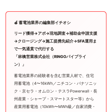
🍎 蓄電池業界の編集部イチオシ
リード獲得→アポ→現地調査→補助金申請支援
→クロージング→施工提携先紹介→SFA運用ま
で一気通貫で代行する
「林檎営業株式会社（RINGOパイプライ
ン）」
蓄電池業界の経験者を含む営業人材で、住宅
用蓄電池（4〜16kWh／ニチコン・パナソニッ
ク・京セラ・オムロン・テスラPowerwall・長
州産業・シャープ・スマートスター等）から
産業用蓄電池（10kWh〜MWh級／自家消費・