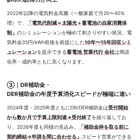
2022年以降の電気料金高騰（一般家庭で月20〜40%
増）で、
「電気代削減＝太陽光＋蓄電池の自家消費体
制」
のシミュレーションが極めて刺さりやすい状況。電
気料金35円/kWh前後を前提にした
10年〜15年回収シミ
ュレーション
を提示できる
蓄電池 営業代行 会社
は商談
化率・成約率ともに高くなります。
③｜DR補助金・
DER補助金の年度予算消化スピードが極端に速い
2024年度・2025年度ともにDR/DER補助金は
受付開始
から数か月で予算上限到達→受付終了
を繰り返してお
り、2026年度も同様の見込み。
「補助金枠を取る前に
契約締結→申請を間に合わせる」
スピード営業ができる