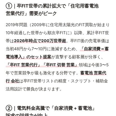
①｜卒FIT世帯の累計拡大で「住宅用蓄電池
営業代行」需要がピーク
2019年問題（2009年に住宅用太陽光のFIT買取が始まり
10年経過した世帯から順次卒FITに）以降、累計卒FIT世
帯は
2026年時点で200万世帯超
。卒FIT後の売電単価は
当初48円から7〜10円に激減するため、
「自家消費＝蓄
電池導入」のセット提案
が直撃する顧客層が分厚く、
「卒FIT 営業代行」「卒FIT 切替 営業」
領域は今後3〜5
年で営業競争が最も激化する分野です。
蓄電池 営業代
行 会社
は卒FIT世帯リストの精度・スクリプト・補助金
活用設計で勝負が決まります。
②｜電気料金高騰で「自家消費 + 蓄電池」
訴求の説得力が向上