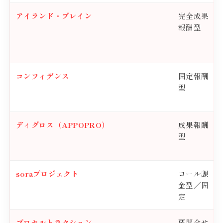
アイランド・ブレイン
完全成果
報酬型
コンフィデンス
固定報酬
型
ディグロス（APPOPRO）
成果報酬
型
soraプロジェクト
コール課
金型／固
定
プロセルトラクション
要問合せ