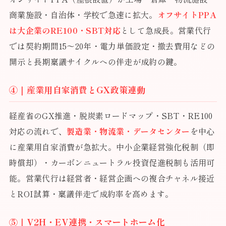
商業施設・自治体・学校で急速に拡大。
オフサイトPPA
は大企業のRE100・SBT対応
として急成長。営業代行
では契約期間15〜20年・電力単価設定・撤去費用などの
開示と長期稟議サイクルへの伴走が成約の鍵。
④｜産業用自家消費とGX政策連動
経産省のGX推進・脱炭素ロードマップ・SBT・RE100
対応の流れで、
製造業・物流業・データセンター
を中心
に産業用自家消費が急拡大。中小企業経営強化税制（即
時償却）・カーボンニュートラル投資促進税制も活用可
能。営業代行は経営者・経営企画への複合チャネル接近
とROI試算・稟議伴走で成約率を高めます。
⑤｜V2H・EV連携・スマートホーム化