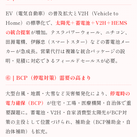
EV（電気自動車）の普及拡大とV2H（Vehicle to
Home）の標準化で、
太陽光＋蓄電池＋V2H＋HEMS
の統合提案
が増加。テスラパワーウォール、ニチコン、
田淵電機、伊藤忠（スマートスター）などの蓄電池メー
カーが急成長。営業代行は複雑な統合パッケージの説
明・見積に対応できるフィールドセールスが必要。
⑥｜BCP（停電対策）需要の高まり
大型台風・地震・大雪など災害頻発化により、
停電時の
電力確保（BCP）
が住宅・工場・医療機関・自治体で重
要課題に。蓄電池・V2H・自家消費型太陽光がBCP対
策の主役として位置づけられ、補助金（BCP補助金・自
治体補助）も拡充。