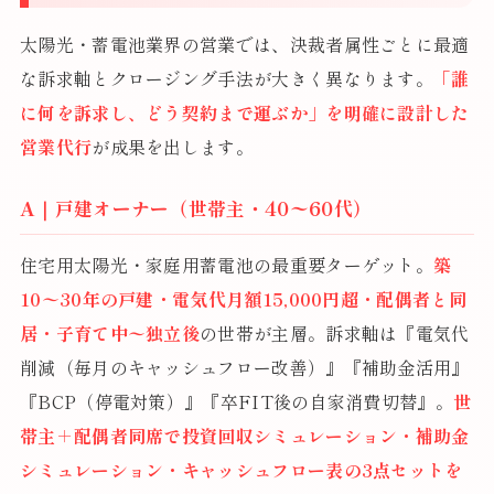
太陽光・蓄電池業界の営業では、決裁者属性ごとに最適
な訴求軸とクロージング手法が大きく異なります。
「誰
に何を訴求し、どう契約まで運ぶか」を明確に設計した
営業代行
が成果を出します。
A｜戸建オーナー（世帯主・40〜60代）
住宅用太陽光・家庭用蓄電池の最重要ターゲット。
築
10〜30年の戸建・電気代月額15,000円超・配偶者と同
居・子育て中〜独立後
の世帯が主層。訴求軸は『電気代
削減（毎月のキャッシュフロー改善）』『補助金活用』
『BCP（停電対策）』『卒FIT後の自家消費切替』。
世
帯主＋配偶者同席で投資回収シミュレーション・補助金
シミュレーション・キャッシュフロー表の3点セットを