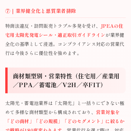
⑦｜業界健全化と悪質業者排除
特商法違反・訪問販売トラブル多発を受け、
JPEAの住
宅用太陽光発電シール・適正取引ガイドライン
が業界健
全化の基準として浸透。コンプライアンス対応の営業代
行は今後さらに優位性を強めます。
商材類型別・営業特性（住宅用／産業用
／PPA／蓄電池／V2H／卒FIT）
太陽光・蓄電池業界は「太陽光」と一括りにできない極
めて多様な商材類型から構成されており、
営業対象を
「どの商材」「どの規模」「どのセグメント」に絞るか
で戦略が180度変わります
。営業代行を選ぶ際は、対応