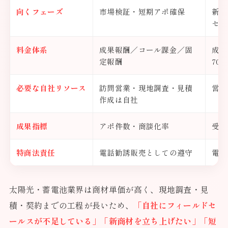
向くフェーズ
市場検証・短期アポ確保
新商
セー
料金体系
成果報酬／コール課金／固
成果
定報酬
70
必要な自社リソース
訪問営業・現地調査・見積
営業
作成は自社
成果指標
アポ件数・商談化率
受注
特商法責任
電話勧誘販売としての遵守
電話
太陽光・蓄電池業界は商材単価が高く、現地調査・見
積・契約までの工程が長いため、
「自社にフィールドセ
ールスが不足している」「新商材を立ち上げたい」「短