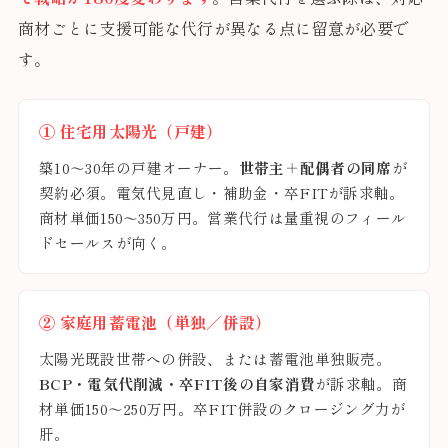
商材ごとに支援可能な代行が異なる点に留意が必要で
す。
① 住宅用太陽光（戸建）
築10〜30年の戸建オーナー。
世帯主＋配偶者の同席
が
契約必須。電気代見直し・補助金・卒FITが訴求軸。
商材単価150〜350万円。営業代行は量重視のフィール
ドセールスが向く。
② 家庭用蓄電池（単独／併設）
太陽光既設世帯への併設、または蓄電池単独販売。
BCP・電気代削減・卒FIT後の自家消費
が訴求軸。商
材単価150〜250万円。卒FIT併設のクロージング力が
肝。