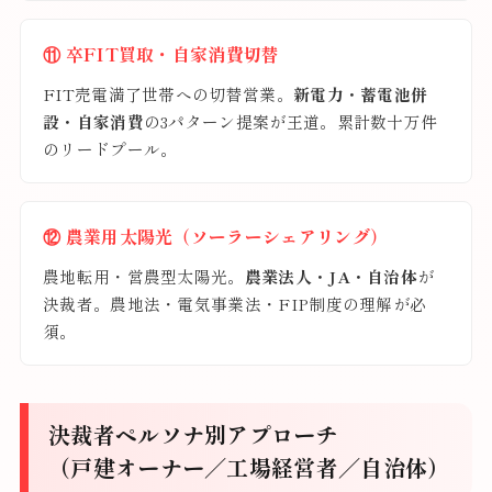
⑪ 卒FIT買取・自家消費切替
FIT売電満了世帯への切替営業。
新電力・蓄電池併
設・自家消費
の3パターン提案が王道。累計数十万件
のリードプール。
⑫ 農業用太陽光（ソーラーシェアリング）
農地転用・営農型太陽光。
農業法人・JA・自治体
が
決裁者。農地法・電気事業法・FIP制度の理解が必
須。
決裁者ペルソナ別アプローチ
（戸建オーナー／工場経営者／自治体）