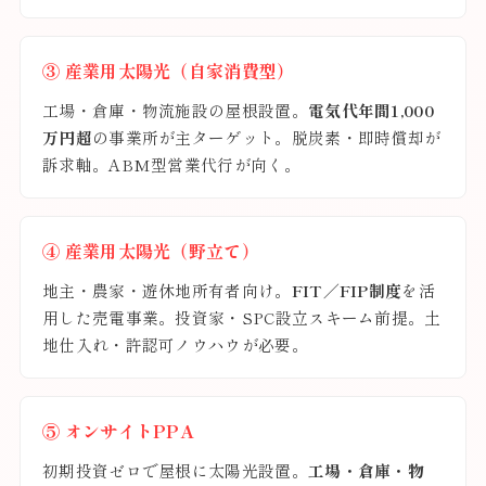
③ 産業用太陽光（自家消費型）
工場・倉庫・物流施設の屋根設置。
電気代年間1,000
万円超
の事業所が主ターゲット。脱炭素・即時償却が
訴求軸。ABM型営業代行が向く。
④ 産業用太陽光（野立て）
地主・農家・遊休地所有者向け。
FIT／FIP制度
を活
用した売電事業。投資家・SPC設立スキーム前提。土
地仕入れ・許認可ノウハウが必要。
⑤ オンサイトPPA
初期投資ゼロで屋根に太陽光設置。
工場・倉庫・物