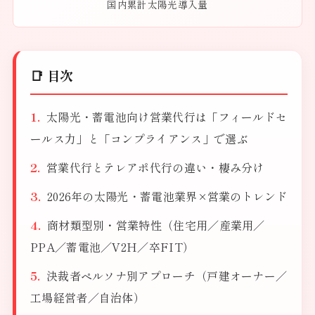
国内累計太陽光導入量
📑 目次
太陽光・蓄電池向け営業代行は「フィールドセ
ールス力」と「コンプライアンス」で選ぶ
営業代行とテレアポ代行の違い・棲み分け
2026年の太陽光・蓄電池業界×営業のトレンド
商材類型別・営業特性（住宅用／産業用／
PPA／蓄電池／V2H／卒FIT）
決裁者ペルソナ別アプローチ（戸建オーナー／
工場経営者／自治体）