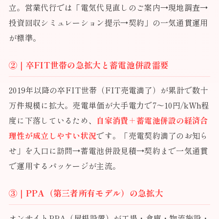
立。営業代行では「電気代見直しのご案内→現地調査→
投資回収シミュレーション提示→契約」の一気通貫運用
が標準。
②｜卒FIT世帯の急拡大と蓄電池併設需要
2019年以降の卒FIT世帯（FIT売電満了）が累計で数十
万件規模に拡大。売電単価が大手電力で7〜10円/kWh程
度に下落しているため、
自家消費＋蓄電池併設の経済合
理性が成立しやすい状況
です。「売電契約満了のお知ら
せ」を入口に訪問→蓄電池併設見積→契約まで一気通貫
で運用するパッケージが主流。
③｜PPA（第三者所有モデル）の急拡大
オンサイトPPA（屋根設置）が工場・倉庫・物流施設・