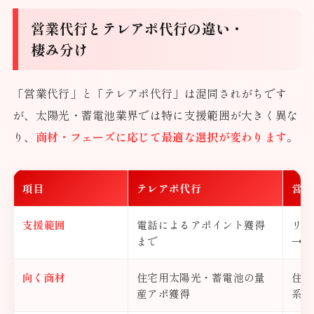
営業代行とテレアポ代行の違い・
棲み分け
「営業代行」と「テレアポ代行」は混同されがちです
が、太陽光・蓄電池業界では特に支援範囲が大きく異な
り、
商材・フェーズに応じて最適な選択が変わります
。
項目
テレアポ代行
営業
支援範囲
電話によるアポイント獲得
リー
まで
→ア
向く商材
住宅用太陽光・蓄電池の量
住宅
産アポ獲得
系の