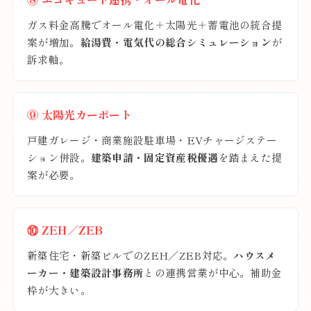
ガス料金高騰でオール電化＋太陽光＋蓄電池の統合提
案が増加。
給湯費・電気代の総合シミュレーション
が
訴求軸。
⑨ 太陽光カーポート
戸建ガレージ・商業施設駐車場・EVチャージステー
ション併設。
建築申請・固定資産税優遇
を踏まえた提
案が必要。
⑩ ZEH／ZEB
新築住宅・新築ビルでのZEH／ZEB対応。
ハウスメ
ーカー・建築設計事務所
との連携営業が中心。補助金
枠が大きい。