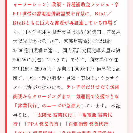
ォーメーション）政策・各種補助金ラッシュ・卒
FIT世帯の蓄電池併設需要を背景に、BtoC／
BtoBともに巨大な需要が再加速している市場
で
す。国内住宅用太陽光市場は約8,000億円、産業用
太陽光市場は約1兆円、家庭用蓄電池市場は約
3,000億円規模に達し、国内累計太陽光導入量は約
80GWに到達しています。同時に、商材単価が住
宅用150〜350万円・産業用1,000万円〜億単位と高
額で、訪問・現地調査・見積・契約という長サイ
クル工程が前提のため、
テレアポだけでなく訪問
商談からクロージングまで一気通貫で支援できる
「営業代行」のニーズが急拡大
しています。 本記
事では、
「太陽光 営業代行」「蓄電池 営業代
行」「PPA 営業代行」「自家消費 営業代行」