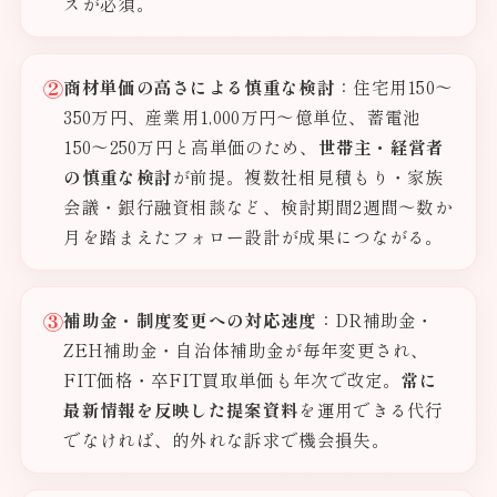
スが必須。
②
商材単価の高さによる慎重な検討
：住宅用150〜
350万円、産業用1,000万円〜億単位、蓄電池
150〜250万円と高単価のため、
世帯主・経営者
の慎重な検討
が前提。複数社相見積もり・家族
会議・銀行融資相談など、検討期間2週間〜数か
月を踏まえたフォロー設計が成果につながる。
③
補助金・制度変更への対応速度
：DR補助金・
ZEH補助金・自治体補助金が毎年変更され、
FIT価格・卒FIT買取単価も年次で改定。
常に
最新情報を反映した提案資料
を運用できる代行
でなければ、的外れな訴求で機会損失。