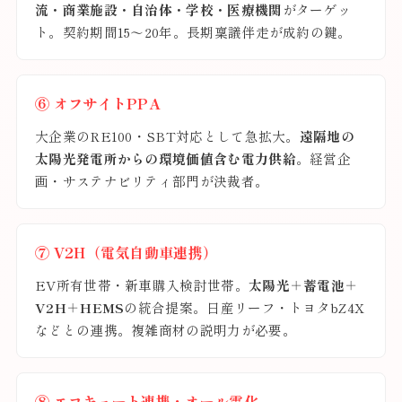
流・商業施設・自治体・学校・医療機関
がターゲッ
ト。契約期間15〜20年。長期稟議伴走が成約の鍵。
⑥ オフサイトPPA
大企業のRE100・SBT対応として急拡大。
遠隔地の
太陽光発電所からの環境価値含む電力供給
。経営企
画・サステナビリティ部門が決裁者。
⑦ V2H（電気自動車連携）
EV所有世帯・新車購入検討世帯。
太陽光＋蓄電池＋
V2H＋HEMS
の統合提案。日産リーフ・トヨタbZ4X
などとの連携。複雑商材の説明力が必要。
⑧ エコキュート連携・オール電化