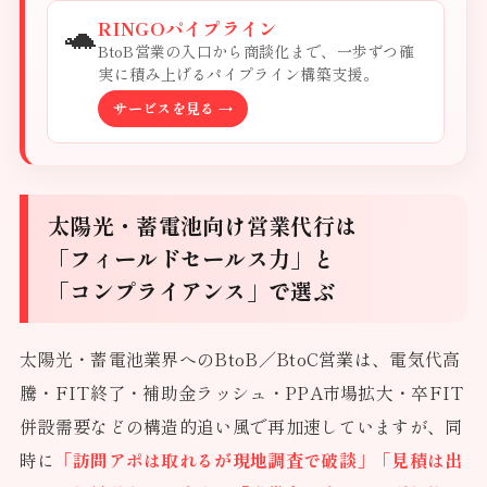
🐢
RINGOパイプライン
BtoB営業の入口から商談化まで、一歩ずつ確
実に積み上げるパイプライン構築支援。
サービスを見る →
太陽光・蓄電池向け営業代行は
「フィールドセールス力」と
「コンプライアンス」で選ぶ
太陽光・蓄電池業界へのBtoB／BtoC営業は、電気代高
騰・FIT終了・補助金ラッシュ・PPA市場拡大・卒FIT
併設需要などの構造的追い風で再加速していますが、同
時に
「訪問アポは取れるが現地調査で破談」「見積は出