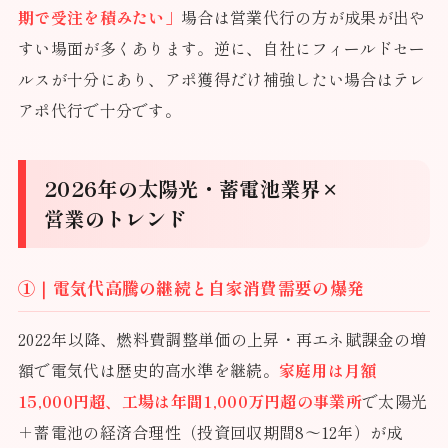
期で受注を積みたい」
場合は営業代行の方が成果が出や
すい場面が多くあります。逆に、自社にフィールドセー
ルスが十分にあり、アポ獲得だけ補強したい場合はテレ
アポ代行で十分です。
2026年の太陽光・蓄電池業界×
営業のトレンド
①｜電気代高騰の継続と自家消費需要の爆発
2022年以降、燃料費調整単価の上昇・再エネ賦課金の増
額で電気代は歴史的高水準を継続。
家庭用は月額
15,000円超、工場は年間1,000万円超の事業所
で太陽光
＋蓄電池の経済合理性（投資回収期間8〜12年）が成