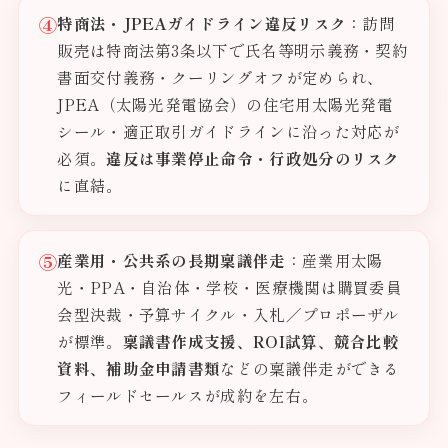
④
特商法・JPEAガイドライン違反リスク
：訪問
販売は特商法第3条以下で氏名等明示義務・契約
書面交付義務・クーリングオフが定められ、
JPEA（太陽光発電協会）の住宅用太陽光発電
シール・適正取引ガイドラインに沿った対応が
必須。
違反は事業停止命令・行政処分のリスク
に直結。
⑤
産業用・公共系の長期稟議伴走
：産業用太陽
光・PPA・自治体・学校・医療機関は購買委員
会型決裁・予算サイクル・入札／プロポーザル
が標準。
稟議書作成支援、ROI試算、競合比較
資料、補助金申請書類
などの稟議伴走ができる
フィールドセールスが成約を左右。