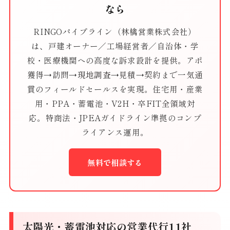
なら
RINGOパイプライン（林檎営業株式会社）
は、戸建オーナー／工場経営者／自治体・学
校・医療機関への高度な訴求設計を提供。アポ
獲得→訪問→現地調査→見積→契約まで一気通
貫のフィールドセールスを実現。住宅用・産業
用・PPA・蓄電池・V2H・卒FIT全領域対
応。特商法・JPEAガイドライン準拠のコンプ
ライアンス運用。
無料で相談する
太陽光・蓄電池対応の営業代行11社