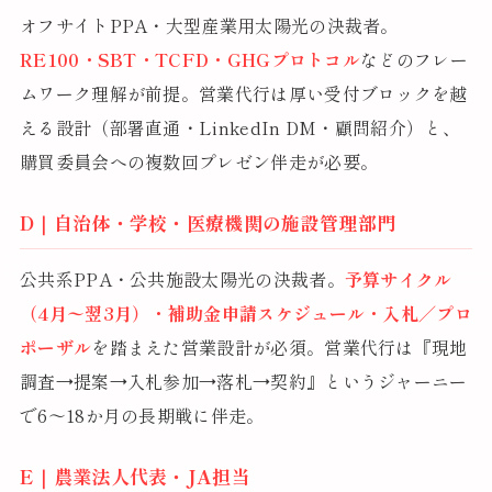
オフサイトPPA・大型産業用太陽光の決裁者。
RE100・SBT・TCFD・GHGプロトコル
などのフレー
ムワーク理解が前提。営業代行は厚い受付ブロックを越
える設計（部署直通・LinkedIn DM・顧問紹介）と、
購買委員会への複数回プレゼン伴走が必要。
D｜自治体・学校・医療機関の施設管理部門
公共系PPA・公共施設太陽光の決裁者。
予算サイクル
（4月〜翌3月）・補助金申請スケジュール・入札／プロ
ポーザル
を踏まえた営業設計が必須。営業代行は『現地
調査→提案→入札参加→落札→契約』というジャーニー
で6〜18か月の長期戦に伴走。
E｜農業法人代表・JA担当