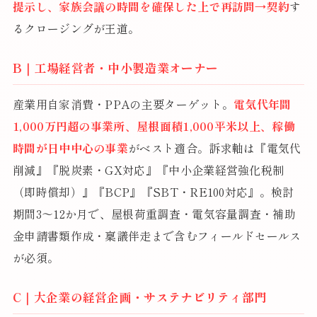
提示し、家族会議の時間を確保した上で再訪問→契約
す
るクロージングが王道。
B｜工場経営者・中小製造業オーナー
産業用自家消費・PPAの主要ターゲット。
電気代年間
1,000万円超の事業所、屋根面積1,000平米以上、稼働
時間が日中中心の事業
がベスト適合。訴求軸は『電気代
削減』『脱炭素・GX対応』『中小企業経営強化税制
（即時償却）』『BCP』『SBT・RE100対応』。検討
期間3〜12か月で、屋根荷重調査・電気容量調査・補助
金申請書類作成・稟議伴走まで含むフィールドセールス
が必須。
C｜大企業の経営企画・サステナビリティ部門