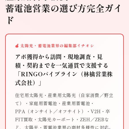
蓄電池営業の選び方完全ガイ
ド
🍎 太陽光・蓄電池業界の編集部イチオシ
アポ獲得から訪問・現地調査・見
積・契約までを一気通貫で支援する
「RINGOパイプライン（林檎営業株
式会社）」
住宅用太陽光・産業用太陽光（自家消費／野立
て）・家庭用蓄電池・産業用蓄電池・
PPA（オンサイト／オフサイト）・V2H・卒
FIT買取・太陽光カーポート・ZEH／ZEBな
ど、太陽光・蓄電池業界の商材多様性に対応。