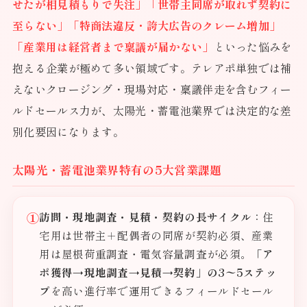
せたが相見積もりで失注」「世帯主同席が取れず契約に
至らない」「特商法違反・誇大広告のクレーム増加」
「産業用は経営者まで稟議が届かない」
といった悩みを
抱える企業が極めて多い領域です。テレアポ単独では補
えないクロージング・現場対応・稟議伴走を含むフィー
ルドセールス力が、太陽光・蓄電池業界では決定的な差
別化要因になります。
太陽光・蓄電池業界特有の5大営業課題
①
訪問・現地調査・見積・契約の長サイクル
：住
宅用は世帯主＋配偶者の同席が契約必須、産業
用は屋根荷重調査・電気容量調査が必須。
「ア
ポ獲得→現地調査→見積→契約」の3〜5ステッ
プ
を高い進行率で運用できるフィールドセール