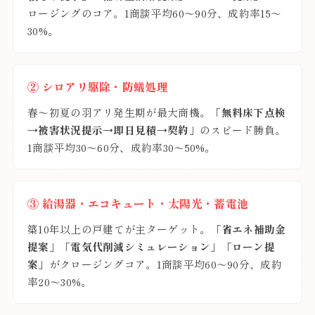
ロージングのコア。1商談平均60〜90分、成約率15〜
30%。
② シロアリ駆除・防蟻処理
春〜初夏の羽アリ発生期が最大商機。
「無料床下点検
→被害状況提示→即日見積→契約」
のスピード勝負。
1商談平均30〜60分、成約率30〜50%。
③ 給湯器・エコキュート・太陽光・蓄電池
築10年以上の戸建てが主ターゲット。
「省エネ補助金
提案」「電気代削減シミュレーション」「ローン提
案」
がクロージングコア。1商談平均60〜90分、成約
率20〜30%。