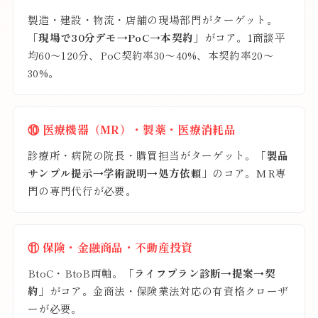
製造・建設・物流・店舗の現場部門がターゲット。
「現場で30分デモ→PoC→本契約」
がコア。1商談平
均60〜120分、PoC契約率30〜40%、本契約率20〜
30%。
⑩ 医療機器（MR）・製薬・医療消耗品
診療所・病院の院長・購買担当がターゲット。
「製品
サンプル提示→学術説明→処方依頼」
のコア。MR専
門の専門代行が必要。
⑪ 保険・金融商品・不動産投資
BtoC・BtoB両軸。
「ライフプラン診断→提案→契
約」
がコア。金商法・保険業法対応の有資格クローザ
ーが必要。