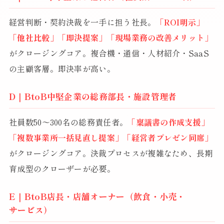
経営判断・契約決裁を一手に担う社長。
「ROI明示」
「他社比較」「即決提案」「現場業務の改善メリット」
がクロージングコア。複合機・通信・人材紹介・SaaS
の主顧客層。即決率が高い。
D｜BtoB中堅企業の総務部長・施設管理者
社員数50〜300名の総務責任者。
「稟議書の作成支援」
「複数事業所一括見直し提案」「経営者プレゼン同席」
がクロージングコア。決裁プロセスが複雑なため、長期
育成型のクローザーが必要。
E｜BtoB店長・店舗オーナー（飲食・小売・
サービス）