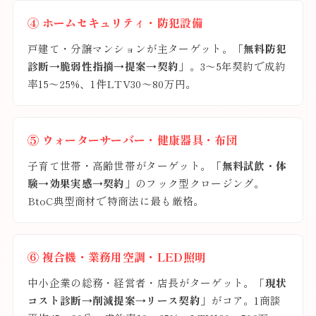
④ ホームセキュリティ・防犯設備
戸建て・分譲マンションが主ターゲット。
「無料防犯
診断→脆弱性指摘→提案→契約」
。3〜5年契約で成約
率15〜25%、1件LTV30〜80万円。
⑤ ウォーターサーバー・健康器具・布団
子育て世帯・高齢世帯がターゲット。
「無料試飲・体
験→効果実感→契約」
のフック型クロージング。
BtoC典型商材で特商法に最も厳格。
⑥ 複合機・業務用空調・LED照明
中小企業の総務・経営者・店長がターゲット。
「現状
コスト診断→削減提案→リース契約」
がコア。1商談