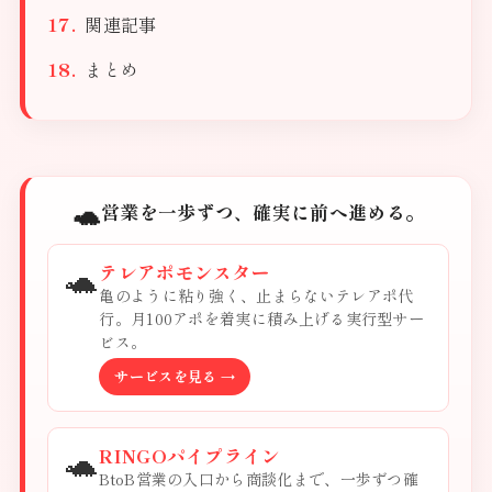
関連記事
まとめ
🐢
営業を一歩ずつ、確実に前へ進める。
🐢
テレアポモンスター
亀のように粘り強く、止まらないテレアポ代
行。月100アポを着実に積み上げる実行型サー
ビス。
サービスを見る →
🐢
RINGOパイプライン
BtoB営業の入口から商談化まで、一歩ずつ確