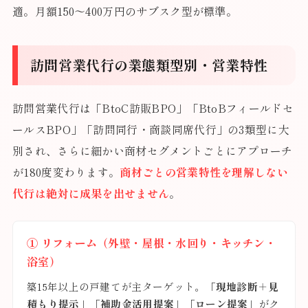
適。月額150〜400万円のサブスク型が標準。
訪問営業代行の業態類型別・営業特性
訪問営業代行は「BtoC訪販BPO」「BtoBフィールドセ
ールスBPO」「訪問同行・商談同席代行」の3類型に大
別され、さらに細かい商材セグメントごとにアプローチ
が180度変わります。
商材ごとの営業特性を理解しない
代行は絶対に成果を出せません
。
① リフォーム（外壁・屋根・水回り・キッチン・
浴室）
築15年以上の戸建てが主ターゲット。
「現地診断＋見
積もり提示」「補助金活用提案」「ローン提案」
がク