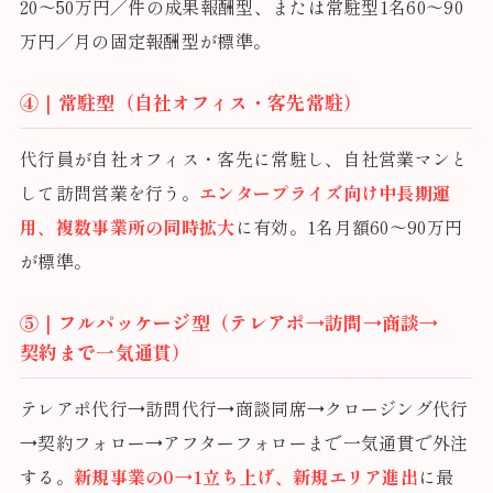
20〜50万円／件の成果報酬型、または常駐型1名60〜90
万円／月の固定報酬型が標準。
④｜常駐型（自社オフィス・客先常駐）
代行員が自社オフィス・客先に常駐し、自社営業マンと
して訪問営業を行う。
エンタープライズ向け中長期運
用、複数事業所の同時拡大
に有効。1名月額60〜90万円
が標準。
⑤｜フルパッケージ型（テレアポ→訪問→商談→
契約まで一気通貫）
テレアポ代行→訪問代行→商談同席→クロージング代行
→契約フォロー→アフターフォローまで一気通貫で外注
する。
新規事業の0→1立ち上げ、新規エリア進出
に最