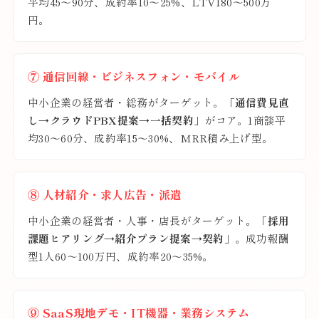
平均45〜90分、成約率10〜25%、LTV180〜500万
円。
⑦ 通信回線・ビジネスフォン・モバイル
中小企業の経営者・総務がターゲット。
「通信費見直
し→クラウドPBX提案→一括契約」
がコア。1商談平
均30〜60分、成約率15〜30%、MRR積み上げ型。
⑧ 人材紹介・求人広告・派遣
中小企業の経営者・人事・店長がターゲット。
「採用
課題ヒアリング→紹介プラン提案→契約」
。成功報酬
型1人60〜100万円、成約率20〜35%。
⑨ SaaS現地デモ・IT機器・業務システム