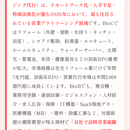
ジング代行）は、リモートワーク化・人手不足・
特商法強化が進む2026年において、最も注目さ
れている営業アウトソーシング領域
です。BtoCで
はリフォーム（外壁・屋根・水回り・キッチン・
浴室）、シロアリ駆除、給湯器・エコキュート、
ホームセキュリティ、ウォーターサーバー、太陽
光・蓄電池、布団・健康器具などの訪販BPO需要
が拡大。市場規模は住宅リフォーム業だけで年間
7兆円超、訪販系BPO・営業代行市場は年間2,000
億円超に成長しています。BtoBでも、複合機・
業務用空調・通信回線・ビジネスフォン・人材紹
介・求人広告・保険・IT機器・SaaS現地デモ・
医療機器（MR）・建材・設備工事など、対面前
提の購買慣習が残る商材で
「自社で訪問営業組織