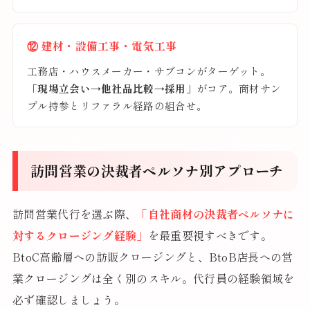
⑫ 建材・設備工事・電気工事
工務店・ハウスメーカー・サブコンがターゲット。
「現場立会い→他社品比較→採用」
がコア。商材サン
プル持参とリファラル経路の組合せ。
訪問営業の決裁者ペルソナ別アプローチ
訪問営業代行を選ぶ際、
「自社商材の決裁者ペルソナに
対するクロージング経験」
を最重要視すべきです。
BtoC高齢層への訪販クロージングと、BtoB店長への営
業クロージングは全く別のスキル。代行員の経験領域を
必ず確認しましょう。