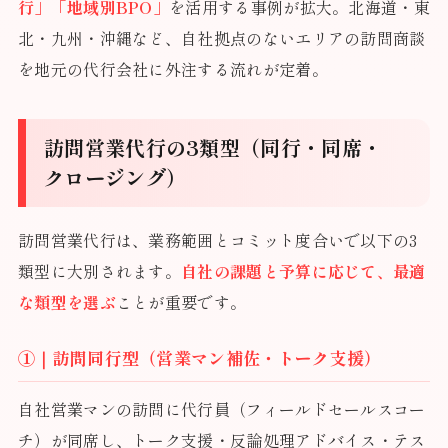
行」「地域別BPO」
を活用する事例が拡大。北海道・東
北・九州・沖縄など、自社拠点のないエリアの訪問商談
を地元の代行会社に外注する流れが定着。
訪問営業代行の3類型（同行・同席・
クロージング）
訪問営業代行は、業務範囲とコミット度合いで以下の3
類型に大別されます。
自社の課題と予算に応じて、最適
な類型を選ぶ
ことが重要です。
①｜訪問同行型（営業マン補佐・トーク支援）
自社営業マンの訪問に代行員（フィールドセールスコー
チ）が同席し、トーク支援・反論処理アドバイス・テス