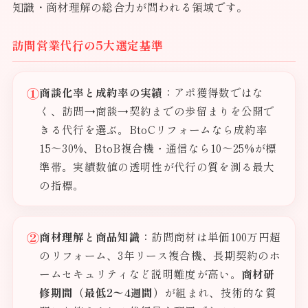
知識・商材理解の総合力が問われる領域です。
訪問営業代行の5大選定基準
①
商談化率と成約率の実績
：アポ獲得数ではな
く、訪問→商談→契約までの歩留まりを公開で
きる代行を選ぶ。BtoCリフォームなら成約率
15〜30%、BtoB複合機・通信なら10〜25%が標
準帯。実績数値の透明性が代行の質を測る最大
の指標。
②
商材理解と商品知識
：訪問商材は単価100万円超
のリフォーム、3年リース複合機、長期契約のホ
ームセキュリティなど説明難度が高い。
商材研
修期間（最低2〜4週間）
が組まれ、技術的な質