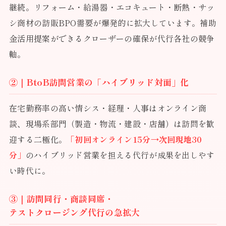
継続。リフォーム・給湯器・エコキュート・断熱・サッ
シ商材の訪販BPO需要が爆発的に拡大しています。補助
金活用提案ができるクローザーの確保が代行各社の競争
軸。
②｜BtoB訪問営業の「ハイブリッド対面」化
在宅勤務率の高い情シス・経理・人事はオンライン商
談、現場系部門（製造・物流・建設・店舗）は訪問を歓
迎する二極化。
「初回オンライン15分→次回現地30
分」
のハイブリッド営業を担える代行が成果を出しやす
い時代に。
③｜訪問同行・商談同席・
テストクロージング代行の急拡大