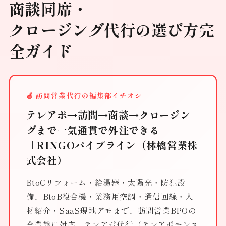
商談同席・
クロージング代行の選び方完
全ガイド
🍎 訪問営業代行の編集部イチオシ
テレアポ→訪問→商談→クロージン
グまで一気通貫で外注できる
「RINGOパイプライン（林檎営業株
式会社）」
BtoCリフォーム・給湯器・太陽光・防犯設
備、BtoB複合機・業務用空調・通信回線・人
材紹介・SaaS現地デモまで、訪問営業BPOの
全業態に対応。テレアポ代行（テレアポモンス