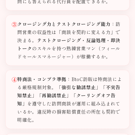
問にも答えられる代行員を配置できるか。
③
クロージング力とテストクロージング能力
：訪
問営業の収益性は「商談を契約に変える力」で
決まる。
テストクロージング・反論処理・即決
トーク
のスキルを持つ熟練営業マン（フィール
ドセールスマネージャー）が稼働するか。
④
特商法・コンプラ準拠
：BtoC訪販は特商法によ
る厳格規制対象。
「強引な勧誘禁止」「不実告
知禁止」「再勧誘禁止」「クーリングオフ告
知」
を遵守した訪問商談が運用に組み込まれて
いるか。違反時の損害賠償責任の所在も契約で
明確化。