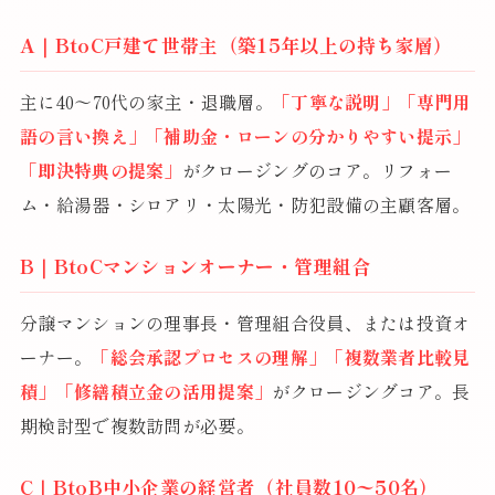
A｜BtoC戸建て世帯主（築15年以上の持ち家層）
主に40〜70代の家主・退職層。
「丁寧な説明」「専門用
語の言い換え」「補助金・ローンの分かりやすい提示」
「即決特典の提案」
がクロージングのコア。リフォー
ム・給湯器・シロアリ・太陽光・防犯設備の主顧客層。
B｜BtoCマンションオーナー・管理組合
分譲マンションの理事長・管理組合役員、または投資オ
ーナー。
「総会承認プロセスの理解」「複数業者比較見
積」「修繕積立金の活用提案」
がクロージングコア。長
期検討型で複数訪問が必要。
C｜BtoB中小企業の経営者（社員数10〜50名）