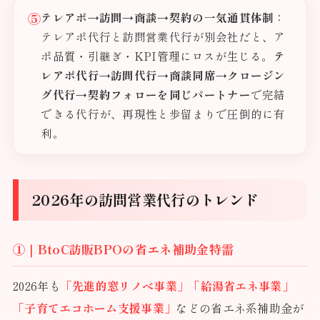
⑤
テレアポ→訪問→商談→契約の一気通貫体制
：
テレアポ代行と訪問営業代行が別会社だと、ア
ポ品質・引継ぎ・KPI管理にロスが生じる。
テ
レアポ代行→訪問代行→商談同席→クロージン
グ代行→契約フォローを同じパートナー
で完結
できる代行が、再現性と歩留まりで圧倒的に有
利。
2026年の訪問営業代行のトレンド
①｜BtoC訪販BPOの省エネ補助金特需
2026年も
「先進的窓リノベ事業」「給湯省エネ事業」
「子育てエコホーム支援事業」
などの省エネ系補助金が