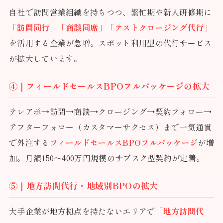
自社で訪問営業組織を持ちつつ、繁忙期や新人研修期に
「訪問同行」「商談同席」「テストクロージング代行」
を活用する企業が急増。スポット利用型の代行サービス
が拡大しています。
④｜フィールドセールスBPOフルパッケージの拡大
テレアポ→訪問→商談→クロージング→契約フォロー→
アフターフォロー（カスタマーサクセス）まで一気通貫
で外注する
フィールドセールスBPOフルパッケージ
が増
加。月額150〜400万円規模のサブスク型契約が定着。
⑤｜地方訪問代行・地域別BPOの拡大
大手企業が地方拠点を持たないエリアで
「地方訪問代