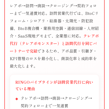
レアポ→訪問→商談→クロージング→契約フォロ
ーまで一気通貫対応。訪問営業代行では、BtoCリ
フォーム・シロアリ・給湯器・太陽光・防犯設
備、BtoB複合機・業務用空調・通信回線・人材紹
介・SaaS現地デモまで、全業態に対応。
テレアポ
代行（テレアポモンスター）と訪問代行を同じパ
ートナーで完結
できるため、アポ品質・引継ぎ・
KPI管理のロスを最小化し、商談化率と成約率を
最大化します。
RINGOパイプラインが訪問営業代行に向い
ている理由
テレアポ→訪問→商談→クロージング→
契約フォローまで一気通貫