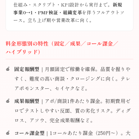
仕組み・スクリプト・KPI設計から実行まで。
新規
事業0→1・PMF検証・組織変革
を伴うフルアウトソ
ース。立ち上げ期や営業改革に向く。
料金形態別の特性（固定／成果／コール課金／
ハイブリッド）
固定報酬型
｜月額固定で稼働を確保。品質を握りや
すく、難度の高い商談・クロージングに向く。テレ
アポモンスター、セイヤクなど。
成果報酬型
｜アポ/商談1件あたり課金。初期費用ゼ
ロでテストしやすい反面、質の劣化リスク。ディグ
ロス、アソウ、完全成果報酬など。
コール課金型
｜1コールあたり課金（250円〜）。大