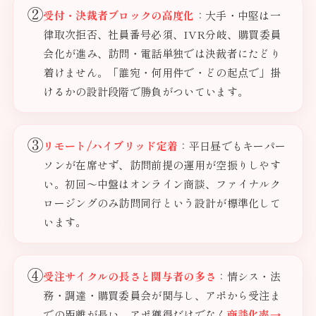
②
受付・決裁者ブロックの高度化
：大手・中堅は一
律取次拒否、社員番号必須、IVR分岐、購買委員
会化が進み、訪問・電話単独では決裁者にたどり
着けません。「誰宛・何用件で・どの起点で」掛
けるかの設計段階で勝負がついています。
③
リモート/ハイブリッド定着
：平日昼でもキーパー
ソンが在席せず、訪問前提の運用が空振りしやす
い。初回〜中盤はオンライン商談、ファイナルク
ロージングのみ訪問同行という設計が標準化して
います。
④
受注サイクルの長さと関与者の多さ
：情シス・法
務・調達・購買委員会が関与し、アポから受注ま
での距離が長い。アポ獲得だけでなく
商談化率→