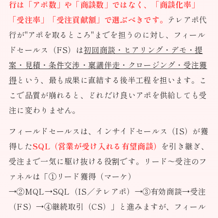
行は「アポ数」や「商談数」ではなく、「商談化率」
「受注率」「受注貢献額」で選ぶべきです。
テレアポ代
行が"アポを取るところ"までを担うのに対し、フィール
ドセールス（FS）は
初回商談・ヒアリング・デモ・提
案・見積・条件交渉・稟議伴走・クロージング・受注獲
得
という、最も成果に直結する後半工程を担います。こ
こで品質が崩れると、どれだけ良いアポを供給しても受
注に変わりません。
フィールドセールスは、インサイドセールス（IS）が獲
得した
SQL（営業が受け入れる有望商談）
を引き継ぎ、
受注まで一気に駆け抜ける役割です。リード〜受注のフ
ァネルは「①リード獲得（マーケ）
→②MQL→SQL（IS／テレアポ）→③有効商談→受注
（FS）→④継続取引（CS）」と進みますが、フィール