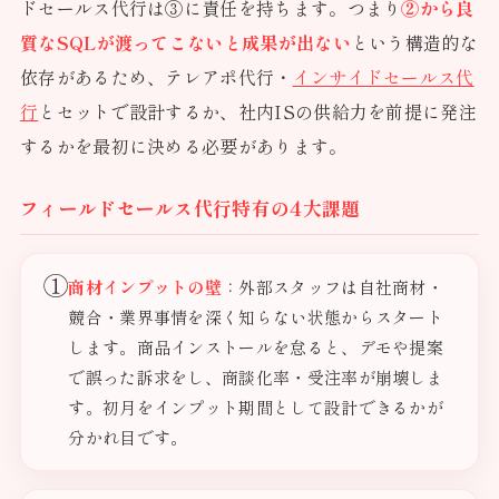
ドセールス代行は③に責任を持ちます。つまり
②から良
質なSQLが渡ってこないと成果が出ない
という構造的な
依存があるため、テレアポ代行・
インサイドセールス代
行
とセットで設計するか、社内ISの供給力を前提に発注
するかを最初に決める必要があります。
フィールドセールス代行特有の4大課題
①
商材インプットの壁
：外部スタッフは自社商材・
競合・業界事情を深く知らない状態からスタート
します。商品インストールを怠ると、デモや提案
で誤った訴求をし、商談化率・受注率が崩壊しま
す。初月をインプット期間として設計できるかが
分かれ目です。