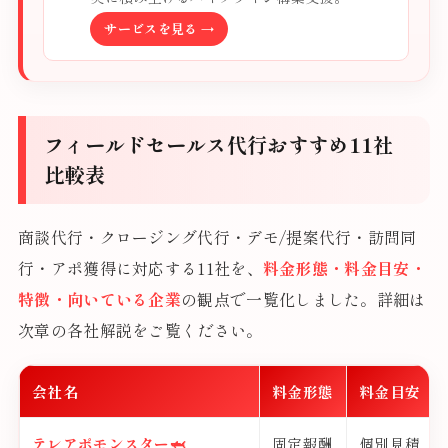
サービスを見る →
フィールドセールス代行おすすめ11社
比較表
商談代行・クロージング代行・デモ/提案代行・訪問同
行・アポ獲得に対応する11社を、
料金形態・料金目安・
特徴・向いている企業
の観点で一覧化しました。詳細は
次章の各社解説をご覧ください。
会社名
料金形態
料金目安
テレアポモンスター🦈
固定報酬
個別見積