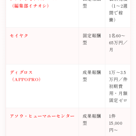
（編集部イチオシ）
型
（1〜2週
間で稼
働）
セイヤク
固定報酬
1名60〜
型
65万円／
月
ディグロス
成果報酬
1万〜3.5
（APPOPRO）
型
万円／件
初期費
用・月額
固定ゼロ
アソウ・ヒューマニーセンター
成果報酬
1件
型
15,000
円〜