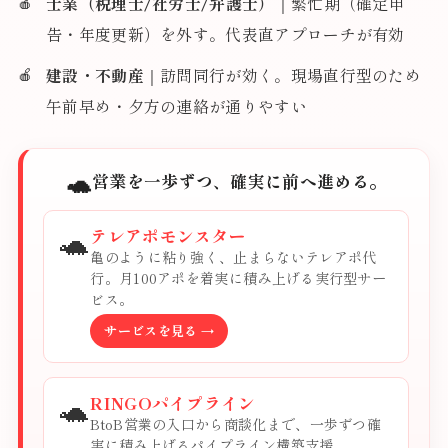
士業（税理士/社労士/弁護士）
｜繁忙期（確定申
告・年度更新）を外す。代表直アプローチが有効
建設・不動産
｜訪問同行が効く。現場直行型のため
午前早め・夕方の連絡が通りやすい
🐢
営業を一歩ずつ、確実に前へ進める。
🐢
テレアポモンスター
亀のように粘り強く、止まらないテレアポ代
行。月100アポを着実に積み上げる実行型サー
ビス。
サービスを見る →
🐢
RINGOパイプライン
BtoB営業の入口から商談化まで、一歩ずつ確
実に積み上げるパイプライン構築支援。