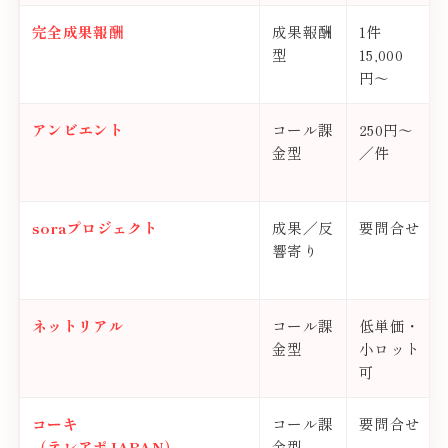
完全成果報酬
成果報酬
1件
型
15,000
円〜
アンビエント
コール課
250円〜
金型
／件
soraプロジェクト
成果／反
要問合せ
響寄り
ネットリアル
コール課
低単価・
金型
小ロット
可
コーキ
コール課
要問合せ
（テレアポJAPAN）
金型