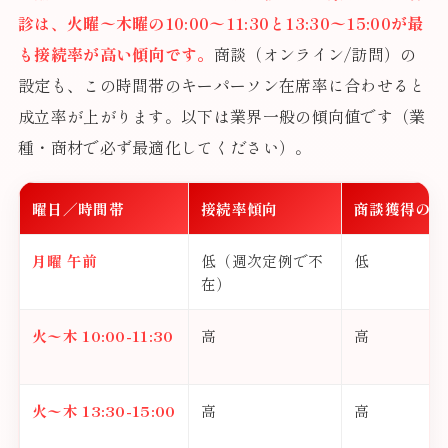
診は、火曜〜木曜の10:00〜11:30と13:30〜15:00が最
も接続率が高い傾向です。
商談（オンライン/訪問）の
設定も、この時間帯のキーパーソン在席率に合わせると
成立率が上がります。以下は業界一般の傾向値です（業
種・商材で必ず最適化してください）。
曜日／時間帯
接続率傾向
商談獲得のし
月曜 午前
低（週次定例で不
低
在）
火〜木 10:00-11:30
高
高
火〜木 13:30-15:00
高
高