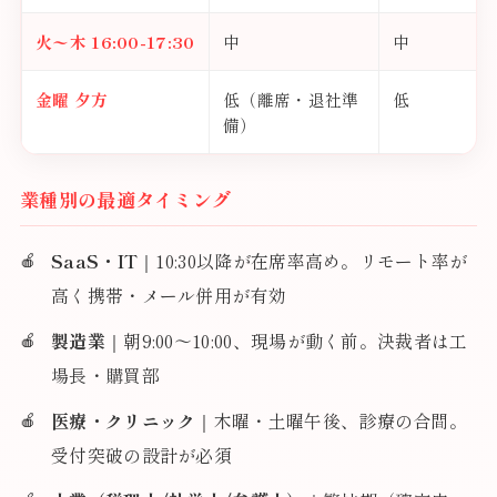
火〜木 16:00-17:30
中
中
金曜 夕方
低（離席・退社準
低
備）
業種別の最適タイミング
SaaS・IT
｜10:30以降が在席率高め。リモート率が
高く携帯・メール併用が有効
製造業
｜朝9:00〜10:00、現場が動く前。決裁者は工
場長・購買部
医療・クリニック
｜木曜・土曜午後、診療の合間。
受付突破の設計が必須