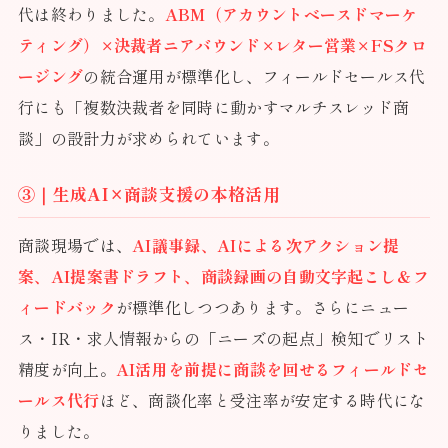
代は終わりました。
ABM（アカウントベースドマーケ
ティング）×決裁者ニアバウンド×レター営業×FSクロ
ージング
の統合運用が標準化し、フィールドセールス代
行にも「複数決裁者を同時に動かすマルチスレッド商
談」の設計力が求められています。
③｜生成AI×商談支援の本格活用
商談現場では、
AI議事録、AIによる次アクション提
案、AI提案書ドラフト、商談録画の自動文字起こし＆フ
ィードバック
が標準化しつつあります。さらにニュー
ス・IR・求人情報からの「ニーズの起点」検知でリスト
精度が向上。
AI活用を前提に商談を回せるフィールドセ
ールス代行
ほど、商談化率と受注率が安定する時代にな
りました。