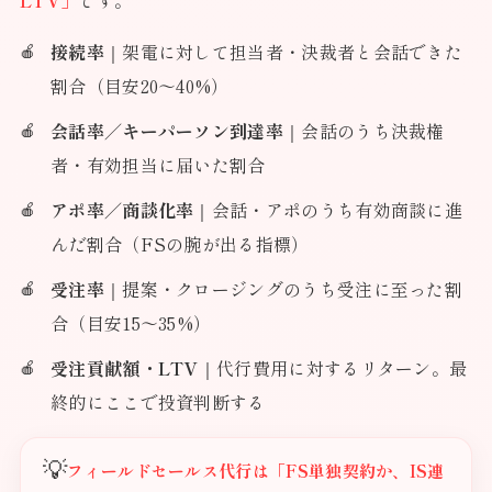
LTV」
です。
接続率
｜架電に対して担当者・決裁者と会話できた
割合（目安20〜40%）
会話率／キーパーソン到達率
｜会話のうち決裁権
者・有効担当に届いた割合
アポ率／商談化率
｜会話・アポのうち有効商談に進
んだ割合（FSの腕が出る指標）
受注率
｜提案・クロージングのうち受注に至った割
合（目安15〜35%）
受注貢献額・LTV
｜代行費用に対するリターン。最
終的にここで投資判断する
💡
フィールドセールス代行は「FS単独契約か、IS連