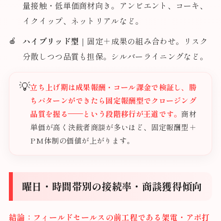
量接触・低単価商材向き。アンビエント、コーキ、
イクイップ、ネットリアルなど。
ハイブリッド型
｜固定＋成果の組み合わせ。リスク
分散しつつ品質も担保。シルバーライニングなど。
💡
立ち上げ期は成果報酬・コール課金で検証し、勝
ちパターンができたら固定報酬型でクロージング
品質を握る——という段階移行が王道です。
商材
単価が高く決裁者商談が多いほど、固定報酬型＋
PM体制の価値が上がります。
曜日・時間帯別の接続率・商談獲得傾向
結論：フィールドセールスの前工程である架電・アポ打