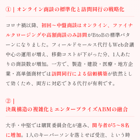
①｜オンライン商談の標準化と訪問同行の戦略化
コロナ禍以降、
初回〜中盤商談はオンライン、ファイナ
ルクロージングや高額商談のみ訪問
がBtoBの標準パタ
ーンになりました。フィールドセールス代行もWeb会議
中心の運用が増え、移動コストが下がった分、1人あた
りの商談数が増加。一方で、製造・建設・医療・地方企
業・高単価商材では
訪問同行による信頼構築
が依然とし
て効くため、両方に対応できる代行が有利です。
②｜
決裁構造の複雑化とエンタープライズABMの融合
大手・中堅では購買委員会化が進み、
関与者が5〜8名
に増加
。1人のキーパーソンを落とせば受注、という時