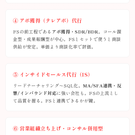
④ アポ獲得（テレアポ）代行
FSの前工程である
アポ獲得・SDR/BDR
。コール課
金型・成果報酬型が中心。FSとセットで使うと商談
供給が安定。単価より商談化率で評価。
⑤ インサイドセールス代行（IS）
リードナーチャリング〜SQL化。
MA/SFA連携・反
響/インバウンド対応
に強い会社も。FSの上流とし
て品質を握る。FSと連携できるかが鍵。
⑥ 営業組織立ち上げ・コンサル併用型