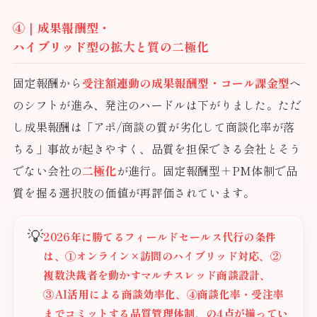
④｜成果報酬型・
ハイブリッド型の拡大と質の二極化
固定報酬から
受注額連動の成果報酬型・コール課金型
へ
のシフトが進み、発注のハードルは下がりました。ただ
し成果報酬は「アポ/商談の質が劣化して商談化率が落
ちる」事故が起きやすく、品質を担保できる会社とそう
でない会社の
二極化
が進行。固定報酬型＋PM体制で品
質を握る選択肢の価値が再評価されています。
💡
2026年に勝てるフィールドセールス代行の条件
は、①オンライン×訪問のハイブリッド対応、②
複数決裁者を動かすマルチスレッド商談設計、
③AI活用による商談効率化、④商談化率・受注率
までコミットする品質管理体制、の4点が揃ってい