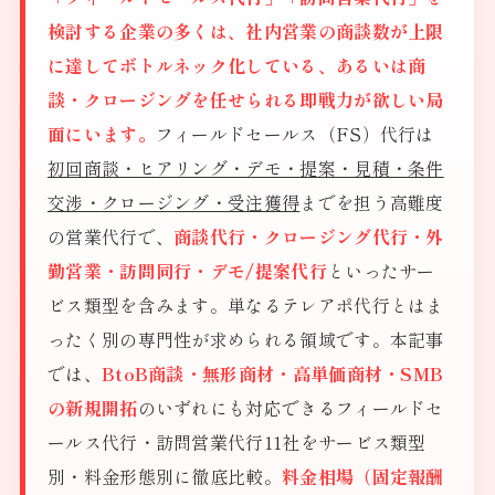
検討する企業の多くは、社内営業の商談数が上限
に達してボトルネック化している、あるいは商
談・クロージングを任せられる即戦力が欲しい局
面にいます。
フィールドセールス（FS）代行は
初回商談・ヒアリング・デモ・提案・見積・条件
交渉・クロージング・受注獲得
までを担う高難度
の営業代行で、
商談代行・クロージング代行・外
勤営業・訪問同行・デモ/提案代行
といったサー
ビス類型を含みます。単なるテレアポ代行とはま
ったく別の専門性が求められる領域です。本記事
では、
BtoB商談・無形商材・高単価商材・SMB
の新規開拓
のいずれにも対応できるフィールドセ
ールス代行・訪問営業代行11社をサービス類型
別・料金形態別に徹底比較。
料金相場（固定報酬