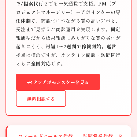
モ/提案代行
までを一気通貫で支援。
PM（プ
ロジェクトマネージャー）＋アポインターの専
任体制
で、商談化につながる質の高いアポと、
受注まで見据えた商談運用を実現します。
固定
報酬型
だから成果報酬にありがちな質の劣化が
起きにくく、
最短1〜2週間で稼働開始
。運営
拠点は横浜ですが、オンライン商談・訪問同行
ともに
全国対応
です。
🦈 テレアポモンスターを見る
無料相談する
「フィールドセールス代行」「訪問営業代行」を