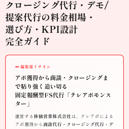
クロージング代行・デモ/
提案代行の料金相場・
選び方・KPI設計
完全ガイド
🦈 編集部イチオシ
アポ獲得から商談・クロージングま
で粘り強く追い切る
固定報酬型FS代行「テレアポモンス
ター」
運営する
林檎営業株式会社
は、テレアポによる
アポ獲得から
商談代行・クロージング代行・デ