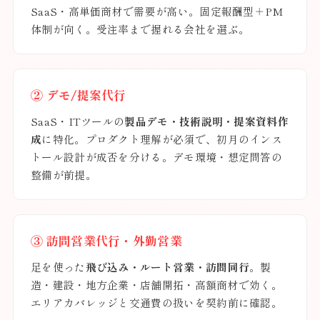
SaaS・高単価商材で需要が高い。固定報酬型＋PM
体制が向く。受注率まで握れる会社を選ぶ。
② デモ/提案代行
SaaS・ITツールの
製品デモ・技術説明・提案資料作
成
に特化。プロダクト理解が必須で、初月のインス
トール設計が成否を分ける。デモ環境・想定問答の
整備が前提。
③ 訪問営業代行・外勤営業
足を使った
飛び込み・ルート営業・訪問同行
。製
造・建設・地方企業・店舗開拓・高額商材で効く。
エリアカバレッジと交通費の扱いを契約前に確認。