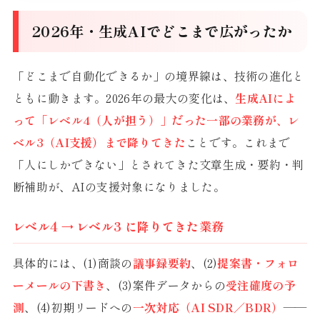
2026年・生成AIでどこまで広がったか
「どこまで自動化できるか」の境界線は、技術の進化と
ともに動きます。2026年の最大の変化は、
生成AIによ
って「レベル4（人が担う）」だった一部の業務が、レ
ベル3（AI支援）まで降りてきた
ことです。これまで
「人にしかできない」とされてきた文章生成・要約・判
断補助が、AIの支援対象になりました。
レベル4 → レベル3 に降りてきた業務
具体的には、(1)商談の
議事録要約
、(2)
提案書・フォロ
ーメールの下書き
、(3)案件データからの
受注確度の予
測
、(4)初期リードへの
一次対応（AI SDR／BDR）
——