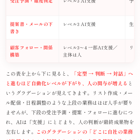
受注予測・確度判定
レベル3 AI支援
予測
提案書・メールの下
レベル3 AI支援
生成
書き
顧客フォロー・関係
レベル3〜4 一部AI支援／
リマ
構築
主体は人
この表を上から下に見ると、
「定型 → 判断 → 対話」へ
と進むほど自動化レベルが下がり、人の関与が増える
と
いうグラデーションが見えてきます。リスト作成・メー
ル配信・日程調整のような上段の業務はほぼ人手が要り
ませんが、下段の受注予測・提案・フォローに進むにつ
れ、AIは「支援」にとどまり、人の判断が最終成果物を
左右します。
このグラデーションの「どこに自社の業務