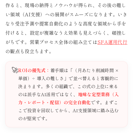
作ると、現場の納得とノウハウが得られ、その後の難し
い領域（AI支援）への展開がスムーズになります。いき
なり受注予測や提案自動化のような高度な領域から手を
付けると、設定が複雑なうえ効果も見えづらく、頓挫し
がちです。営業プロセス全体の組み立ては
SFA運用代行
の観点も役立ちます。
🚀
ROIの優先式：
着手順は「（月あたり削減時間 ×
単価）÷ 導入の難しさ」で並べ替えると客観的に
決まります。多くの組織で、この式の上位に来る
のは派手なAI活用ではなく、
地味な定型業務（入
力・レポート・配信）の完全自動化
です。まずこ
こで投資を回収してから、AI支援領域に踏み込む
のが堅実です。