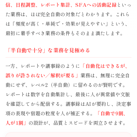
信、日程調整、レポート集計、SFAへの活動記録
といっ
た業務は、ほぼ完全自動の対象だとわかります。これら
は「頻度が高く・単純で・効果が見えやすい」という、
最初に着手すべき業務の条件もそのまま満たします。
「半自動で十分」な業務を見極める
一方、レポートや議事録のように
「自動化はできるが、
誤りが許されない／解釈が要る」
業務は、無理に完全自
動にせず、レベル2（半自動）に留めるのが賢明です。
レポートは数字を自動集計し、最後に人が異常値や文脈
を確認してから配信する。議事録はAIが要約し、決定事
項の表現や宿題の粒度を人が補正する。
「自動で9割、
人が1割」
の設計が、品質とスピードを両立させます。