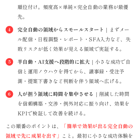
順位付け。頻度高×単純×完全自動の業務が最優
先。
完全自動の領域からスモールスタート
｜まずメー
ル配信・日程調整・レポート・SFA入力など、失
敗リスクが低く効果が見える領域で実証する。
半自動・AI支援へ段階的に拡大
｜小さな成功で自
信と運用ノウハウを得てから、議事録・受注予
測・提案下書きなど判断を伴う領域へ広げる。
人が担う領域に時間を集中させる
｜削減した時間
を信頼構築・交渉・例外対応に振り向け、効果を
KPIで検証して改善を続ける。
この順番のポイントは、
「簡単で効果が出る完全自動の
領域で先に成果を出す」
こと。最初に小さな成功体験を