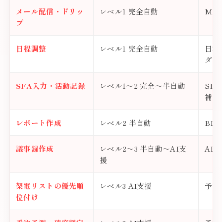
メール配信・ドリッ
レベル1 完全自動
MA
プ
日程調整
レベル1 完全自動
日程
ダー
SFA入力・活動記録
レベル1〜2 完全〜半自動
SF
補完
レポート作成
レベル2 半自動
BI
議事録作成
レベル2〜3 半自動〜AI支
AI
援
架電リストの優先順
レベル3 AI支援
予測
位付け