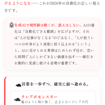
けるようになる
——これが2026年の自動化の正しい捉え
方です。
🤖
生成AIで境界線は動くが、消えはしない。
AIの進
化は「自動化できる範囲」を広げますが、それ
は"人の仕事がなくなる"のではなく、"人が担うレ
ベルの中身がより高度に絞り込まれる"というこ
と。AIに任せられる業務はためらわず任せ、空い
た時間で人にしかできない価値を出す——線引き
を動的に見直し続ける姿勢が重要です。
🐢
営業を一歩ずつ、確実に前へ進める。
🐢
テレアポモンスター
亀のように粘り強く、止まらないテレアポ代