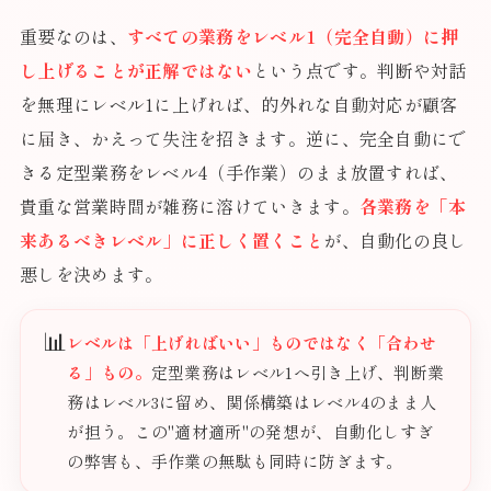
重要なのは、
すべての業務をレベル1（完全自動）に押
し上げることが正解ではない
という点です。判断や対話
を無理にレベル1に上げれば、的外れな自動対応が顧客
に届き、かえって失注を招きます。逆に、完全自動にで
きる定型業務をレベル4（手作業）のまま放置すれば、
貴重な営業時間が雑務に溶けていきます。
各業務を「本
来あるべきレベル」に正しく置くこと
が、自動化の良し
悪しを決めます。
📊
レベルは「上げればいい」ものではなく「合わせ
る」もの。
定型業務はレベル1へ引き上げ、判断業
務はレベル3に留め、関係構築はレベル4のまま人
が担う。この"適材適所"の発想が、自動化しすぎ
の弊害も、手作業の無駄も同時に防ぎます。