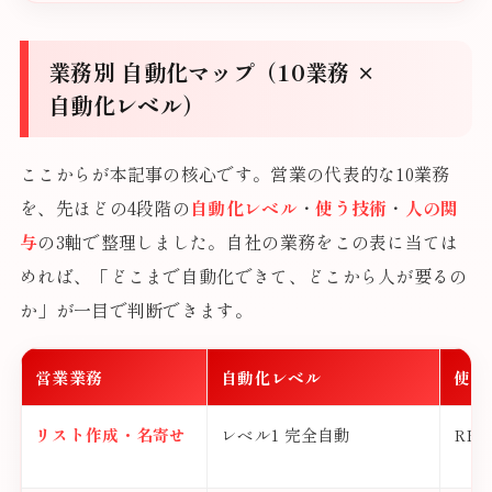
業務別 自動化マップ（10業務 ×
自動化レベル）
ここからが本記事の核心です。営業の代表的な10業務
を、先ほどの4段階の
自動化レベル
・
使う技術
・
人の関
与
の3軸で整理しました。自社の業務をこの表に当ては
めれば、「どこまで自動化できて、どこから人が要るの
か」が一目で判断できます。
営業業務
自動化レベル
使う
リスト作成・名寄せ
レベル1 完全自動
RP