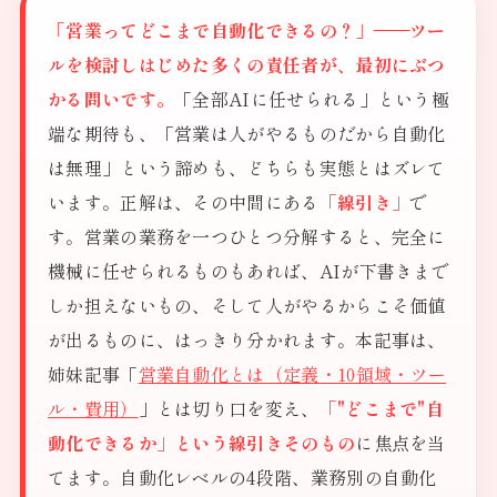
「営業ってどこまで自動化できるの？」——ツー
ルを検討しはじめた多くの責任者が、最初にぶつ
かる問いです。
「全部AIに任せられる」という極
端な期待も、「営業は人がやるものだから自動化
は無理」という諦めも、どちらも実態とはズレて
います。正解は、その中間にある
「線引き」
で
す。営業の業務を一つひとつ分解すると、完全に
機械に任せられるものもあれば、AIが下書きまで
しか担えないもの、そして人がやるからこそ価値
が出るものに、はっきり分かれます。本記事は、
姉妹記事「
営業自動化とは（定義・10領域・ツー
ル・費用）
」とは切り口を変え、
「"どこまで"自
動化できるか」という線引きそのもの
に焦点を当
てます。自動化レベルの4段階、業務別の自動化