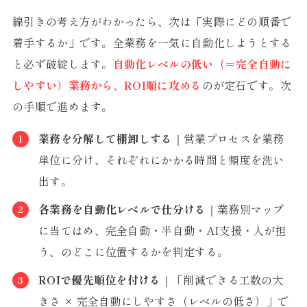
線引きの考え方がわかったら、次は「実際にどの順番で
着手するか」です。全業務を一気に自動化しようとする
と必ず破綻します。
自動化レベルの低い（＝完全自動に
しやすい）業務から、ROI順に攻める
のが定石です。次
の手順で進めます。
業務を分解して棚卸しする
｜営業プロセスを業務
単位に分け、それぞれにかかる時間と頻度を洗い
出す。
各業務を自動化レベルで仕分ける
｜業務別マップ
に当てはめ、完全自動・半自動・AI支援・人が担
う、のどこに位置するかを判定する。
ROIで優先順位を付ける
｜「削減できる工数の大
きさ × 完全自動にしやすさ（レベルの低さ）」で