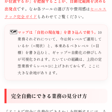
が位置するか」を把握することが、自動化範囲を決める
出発点
です。なお各ツールの選び方や費用感は
セールス
テック完全ガイド
もあわせてご覧ください。
🗺️
マップは「自社の現在地」を書き込んで使う。
10
業務それぞれについて、今は何レベルで運用して
いるか（=現状）と、本来あるべきレベル（=目
標）を書き込むと、ギャップ＝自動化の伸びしろ
が可視化されます。たいていの組織は、上段の定
型業務すらレベル1に上げきれておらず、ここに
大きな余地があります。
完全自動にできる業務の見分け方
「どこまで完全に自動化できるか」を判断するには、そ