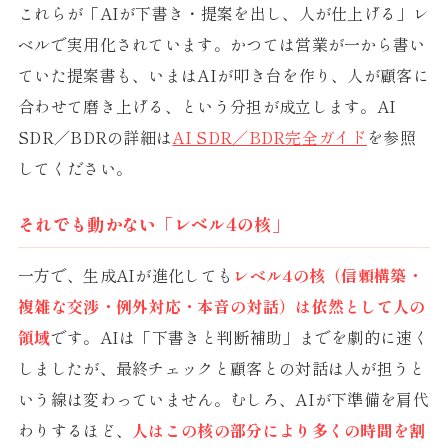
これらが「AIが下書き・提案を出し、人が仕上げる」レ
ベルで実用化されています。かつては営業が一から書い
ていた提案書も、いまはAIが叩き台を作り、人が顧客に
合わせて磨き上げる、という分担が成立します。AI
SDR／BDRの詳細は
AI SDR／BDR完全ガイド
を参照
してください。
それでも動かない「レベル4の核」
一方で、生成AIが進化しても
レベル4の核（信頼構築・
複雑な交渉・例外対応・本音の対話）は依然として人の
領域
です。AIは「下書きと判断補助」までを劇的に速く
しましたが、最終チェックと顧客との対話は人が担うと
いう線は変わっていません。むしろ、AIが下準備を肩代
わりするほど、
人はこの核の部分により多くの時間を割