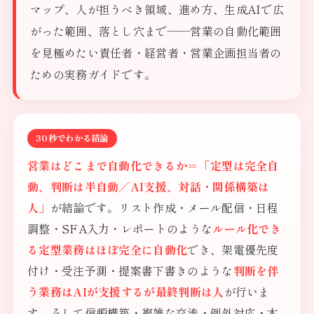
マップ、人が担うべき領域、進め方、生成AIで広
がった範囲、落とし穴まで——営業の自動化範囲
を見極めたい責任者・経営者・営業企画担当者の
ための実務ガイドです。
30秒でわかる結論
営業はどこまで自動化できるか＝「定型は完全自
動、判断は半自動／AI支援、対話・関係構築は
人」
が結論です。リスト作成・メール配信・日程
調整・SFA入力・レポートのような
ルール化でき
る定型業務はほぼ完全に自動化
でき、架電優先度
付け・受注予測・提案書下書きのような
判断を伴
う業務はAIが支援するが最終判断は人
が行いま
す。そして信頼構築・複雑な交渉・例外対応・本