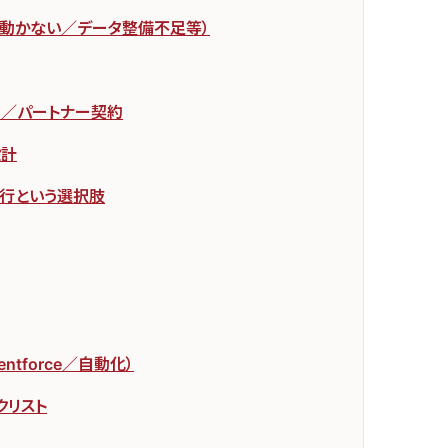
が動かない／データ整備不足等）
動／パートナー契約
設計
代行という選択肢
ntforce／自動化）
クリスト