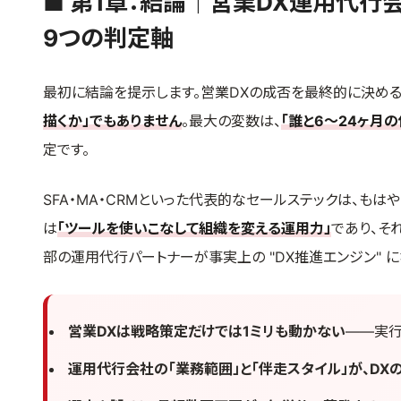
■ 第1章：結論｜営業DX運用代行
9つの判定軸
最初に結論を提示します。営業DXの成否を最終的に決める
描くか」でもありません
。最大の変数は、
「誰と6〜24ヶ月
定です。
SFA・MA・CRMといった代表的なセールステックは、も
は
「ツールを使いこなして組織を変える運用力」
であり、そ
部の運用代行パートナーが事実上の "DX推進エンジン" に
営業DXは戦略策定だけでは1ミリも動かない
——実行
運用代行会社の「業務範囲」と「伴走スタイル」が、D