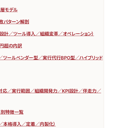
階層モデル
敗パターン解剖
ス設計／ツール導入／組織変革／オペレーション）
万円超の内訳
／ツールベンダー型／実行代行BPO型／ハイブリッド
対応／実行範囲／組織開発力／KPI設計／伴走力／
ル別特徴一覧
C／本格導入／定着／内製化）