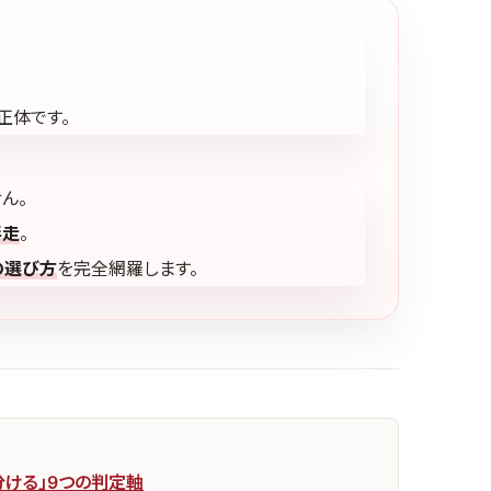
正体です。
ん。
伴走
。
の選び方
を完全網羅します。
分ける」9つの判定軸