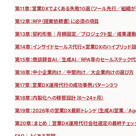
第11章：営業DXでよくある失敗10選（ツール先行／組織
第12章：RFP（提案依頼書）に必須の項目
第13章：契約形態｜月額固定／プロジェクト型／成果連
第14章：インサイドセールス代行×営業DXのハイブリッド
第15章：商談録音AI／生成AI／RPA等のセールステック
第16章：中小企業向け／中堅向け／大企業向けの選び方
第17章：営業DX運用代行の成功事例パターン3つ
第18章：内製化への移管設計（6〜24ヶ月）
第19章：2026年の営業DX最新トレンド（生成AI営業／Age
第20章：まとめ｜営業DX運用代行会社選定の最終チェッ