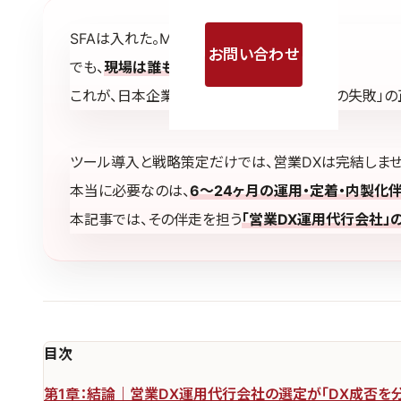
SFAは入れた。MAも導入した。
お問い合わせ
でも、
現場は誰も使っていない
——。
これが、日本企業の営業DXで最も多い「7割の失敗」の
ツール導入と戦略策定だけでは、営業DXは完結しませ
本当に必要なのは、
6〜24ヶ月の運用・定着・内製化
本記事では、その伴走を担う
「営業DX運用代行会社」
目次
第1章：結論｜営業DX運用代行会社の選定が「DX成否を