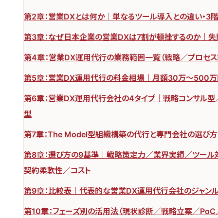
第2章：営業DXとは何か｜単なるツール導入との違い・3
第3章：なぜ日本企業の営業DXは7割が頓挫するのか｜失
第4章：営業DX運用代行の業務範囲一覧（戦略／プロセ
第5章：営業DX運用代行の料金相場｜月額30万〜500
第6章：営業DX運用代行会社の4タイプ｜戦略コンサル型
型
第7章：The Model型組織構築の代行と専門会社の選び方
第8章：選び方の9基準｜戦略策定力／業界実績／ツール
契約柔軟性／コスト
第9章：比較表｜代表的な営業DX運用代行会社のジャン
第10章：フェーズ別の活用法（現状診断／戦略立案／Po