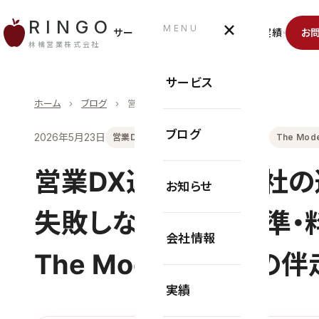
×
RINGO
MENU
サービス
ブログ
お知らせ
会社情報
実績
お
林檎営業株式会社
サービス
ホーム
›
ブログ
›
営業DX運用代行会社の選び方
ブログ
2026年5月23日
営業DX
運用代行
セールステック
The Mod
営業DX運用代行会社の
お知らせ
失敗しない比較9基準・
会社情報
The Model型組織
実績