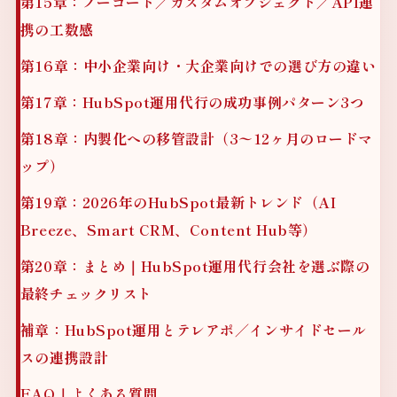
第15章：ノーコード／カスタムオブジェクト／API連
携の工数感
第16章：中小企業向け・大企業向けでの選び方の違い
第17章：HubSpot運用代行の成功事例パターン3つ
第18章：内製化への移管設計（3〜12ヶ月のロードマ
ップ）
第19章：2026年のHubSpot最新トレンド（AI
Breeze、Smart CRM、Content Hub等）
第20章：まとめ｜HubSpot運用代行会社を選ぶ際の
最終チェックリスト
補章：HubSpot運用とテレアポ／インサイドセール
スの連携設計
FAQ｜よくある質問