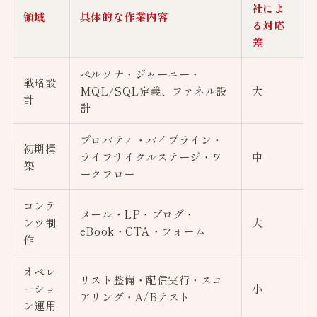
社によ
領域
具体的な作業内容
る対応
差
ペルソナ・ジャーニー・
戦略設
MQL/SQL定義、ファネル設
大
計
計
プロパティ・パイプライン・
初期構
ライフサイクルステージ・ワ
中
築
ークフロー
コンテ
メール・LP・ブログ・
ンツ制
大
eBook・CTA・フォーム
作
オペレ
リスト整備・配信実行・スコ
ーショ
小
アリング・A/Bテスト
ン運用