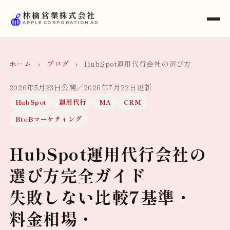
🍎
林檎営業株式会社
APPLE CORPORATION AD
ホーム
›
ブログ
›
HubSpot運用代行会社の選び方
2026年5月23日公開
／2026年7月22日更新
HubSpot
運用代行
MA
CRM
BtoBマーケティング
HubSpot運用代行会社の
選び方完全ガイド
失敗しない比較7基準・
料金相場・