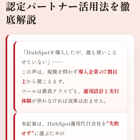
認定パートナー活用法を徹
底解説
「HubSpotを導入したが、誰も使いこな
せていない」——
この声は、規模を問わず
導入企業の7割以
上
から聞こえます。
ツールは最高クラスでも、
運用設計と実行
体制
が伴わなければ成果は出ません。
本記事は、HubSpot運用代行会社を
"失敗
せず"
に選ぶための