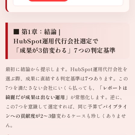
■ 第1章：結論｜
HubSpot運用代行会社選定で
「成果が3倍変わる」7つの判定基準
最初に結論から提示します。HubSpot運用代行会社を
選ぶ際、成果に直結する判定基準は
7つ
あります。この
7つを満たさない会社にいくら払っても、
「レポートは
綺麗だが成果は出ない運用」
が常態化します。逆に、
この7つを意識して選定すれば、同じ予算で
パイプライ
ンへの貢献度が2〜3倍
変わるケースも珍しくありませ
ん。