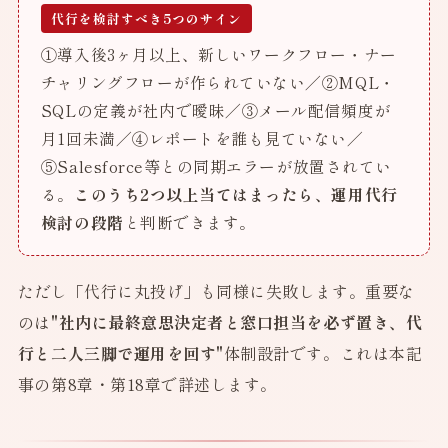
代行を検討すべき5つのサイン
①導入後3ヶ月以上、新しいワークフロー・ナー
チャリングフローが作られていない／②MQL・
SQLの定義が社内で曖昧／③メール配信頻度が
月1回未満／④レポートを誰も見ていない／
⑤Salesforce等との同期エラーが放置されてい
る。
このうち2つ以上当てはまったら、運用代行
検討の段階
と判断できます。
ただし「代行に丸投げ」も同様に失敗します。重要な
のは
"社内に最終意思決定者と窓口担当を必ず置き、代
行と二人三脚で運用を回す"
体制設計です。これは本記
事の第8章・第18章で詳述します。