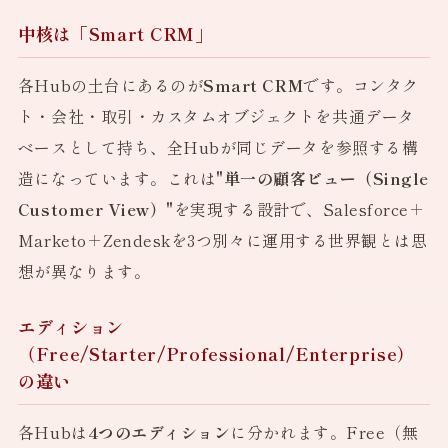
中核は「Smart CRM」
各Hubの土台にあるのが
Smart CRM
です。コンタク
ト・会社・取引・カスタムオブジェクトを共通データ
ベースとして持ち、全Hubが同じデータを参照する構
造になっています。これは
"単一の顧客ビュー（Single
Customer View）"
を実現する設計で、Salesforce＋
Marketo＋Zendeskを3つ別々に運用する世界観とは思
想が異なります。
エディション
（Free/Starter/Professional/Enterprise）
の違い
各Hubは
4つのエディション
に分かれます。Free（無