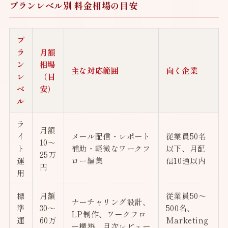
プランレベル別 料金相場の目安
プ
ラ
月額
ン
相場
主な対応範囲
向く企業
レ
（目
ベ
安）
ル
ラ
月額
イ
メール配信・レポート
従業員50名
10〜
ト
補助・軽微なワークフ
以下、月配
25万
運
ロー編集
信10通以内
円
用
標
月額
従業員50〜
ナーチャリング設計、
準
30〜
500名、
LP制作、ワークフロ
運
60万
Marketing
ー構築、月次レビュー