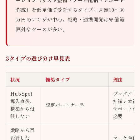
ーション（リスト整備・メール配信・レポート
作成）
を低単価で受託するタイプ。月額10〜30
万円のレンジが中心。戦略・連携開発は守備範
囲外なケースが多い。
3タイプの選び分け早見表
状況
推奨タイプ
理由
HubSpot
プロダクト
導入直後、
知識と本社
認定パートナー型
構築から相
サポートが
談したい
必要
戦略から再
設計した
マーケ全体