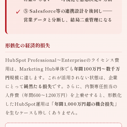
⑤ Salesforce等の連携設計を後回し
——
営業データと分断し、結局二重管理になる
形骸化の経済的損失
HubSpot Professional〜Enterpriseのライセンス費
用は、Marketing Hub単体でも
年間100万円〜数千万
円
規模に達します。これが活用されない状態は、企業
にとって
純然たる損失
です。さらに、内製専任担当の
人件費（年間600〜1,200万円）を上乗せすると、形骸化
したHubSpot運用は
「年間1,000万円超の機会損失」
を生むケースも珍しくありません。