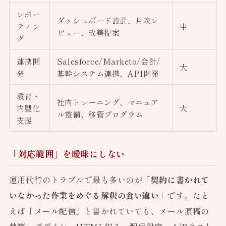
レポー
ダッシュボード設計、月次レ
ティン
中
ビュー、改善提案
グ
連携開
Salesforce/Marketo/会計/
大
発
基幹システム連携、API開発
教育・
社内トレーニング、マニュア
内製化
大
ル整備、移管プログラム
支援
「対応範囲」を曖昧にしない
運用代行のトラブルで最も多いのが
「契約に書かれて
いなかった作業をめぐる解釈の食い違い」
です。たと
えば「メール配信」と書かれていても、メール原稿の