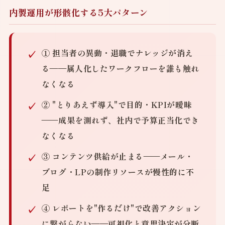
内製運用が形骸化する5大パターン
① 担当者の異動・退職でナレッジが消え
る
——属人化したワークフローを誰も触れ
なくなる
② "とりあえず導入"で目的・KPIが曖昧
——成果を測れず、社内で予算正当化でき
なくなる
③ コンテンツ供給が止まる
——メール・
ブログ・LPの制作リソースが慢性的に不
足
④ レポートを"作るだけ"で改善アクション
に繋がらない
——可視化と意思決定が分断