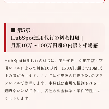
■ 第5章：
HubSpot運用代行の料金相場｜
月額10万〜100万円超の内訳と相場感
HubSpot運用代行の料金は、業務範囲・対応工数・支
援レベルによって
月額10万円〜150万円超まで10倍以
上
の幅があります。ここでは相場感の目安を3つのプラ
ンレベルで整理します。本数値は
市場で観測される一
般的なレンジ
であり、各社の料金体系・案件特性によ
り上下します。