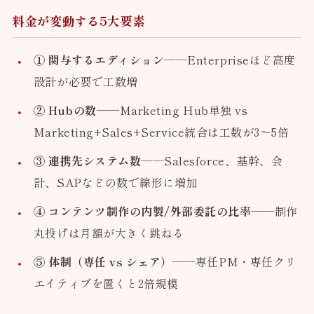
料金が変動する5大要素
① 関与するエディション
——Enterpriseほど高度
設計が必要で工数増
② Hubの数
——Marketing Hub単独 vs
Marketing+Sales+Service統合は工数が3〜5倍
③ 連携先システム数
——Salesforce、基幹、会
計、SAPなどの数で線形に増加
④ コンテンツ制作の内製/外部委託の比率
——制作
丸投げは月額が大きく跳ねる
⑤ 体制（専任 vs シェア）
——専任PM・専任クリ
エイティブを置くと2倍規模