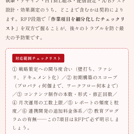
執筆・デザイン・HTML組み・配信設定・A/Bテスト
設計・効果測定のうち、どこまで含むかは契約により
ます。RFP段階で
「作業項目を細分化したチェックリ
スト」
を双方で握ることが、後々のトラブルを防ぐ最
大の予防策です。
対応範囲チェックリスト
① 戦略策定への関与度合い（壁打ち、ファシ
リ、ドキュメント化）／② 初期構築のスコープ
（プロパティ何個まで、ワークフロー何本まで）
／③ コンテンツ制作の本数・形式・修正回数／
④ 月次運用の工数上限／⑤ レポートの頻度と粒
度／⑥ 連携開発の追加料金体系／⑦ 教育プログ
ラムの有無——この7項目はRFPで必ず明示しま
しょう。