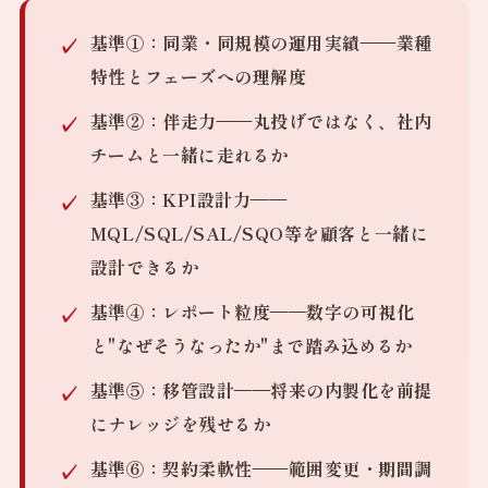
基準①：同業・同規模の運用実績
——業種
特性とフェーズへの理解度
基準②：伴走力
——丸投げではなく、社内
チームと一緒に走れるか
基準③：KPI設計力
——
MQL/SQL/SAL/SQO等を顧客と一緒に
設計できるか
基準④：レポート粒度
——数字の可視化
と"なぜそうなったか"まで踏み込めるか
基準⑤：移管設計
——将来の内製化を前提
にナレッジを残せるか
基準⑥：契約柔軟性
——範囲変更・期間調