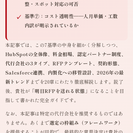
整・スポット対応の可否
基準⑦：コスト透明性
——人月単価・工数
内訳が明示されているか
本記事では、この7基準の中身を細かく分解しつつ、
HubSpotの全体像、料金相場、認定パートナー制度、
代行会社の3タイプ、RFPテンプレート、契約形態、
Salesforce連携、内製化への移管設計、2026年の最
新トレンド
までを20章にわたり徹底解説します。読了
後、貴社が
「明日RFPを送れる状態」
になることを目
指して書かれた完全ガイドです。
なお、本記事は特定の代行会社を推奨するものではあ
りません。あくまで
選定の枠組み（フレームワーク）
を提供することが目的で、最終的な意思決定は貴社の