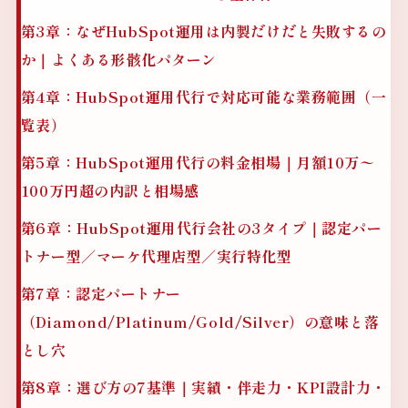
第3章：なぜHubSpot運用は内製だけだと失敗するの
か｜よくある形骸化パターン
第4章：HubSpot運用代行で対応可能な業務範囲（一
覧表）
第5章：HubSpot運用代行の料金相場｜月額10万〜
100万円超の内訳と相場感
第6章：HubSpot運用代行会社の3タイプ｜認定パー
トナー型／マーケ代理店型／実行特化型
第7章：認定パートナー
（Diamond/Platinum/Gold/Silver）の意味と落
とし穴
第8章：選び方の7基準｜実績・伴走力・KPI設計力・