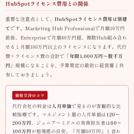
HubSpotライセンス費用との関係
重要な注意点として、
HubSpotライセンス費用は別建
て
です。Marketing Hub Professionalで月額10万円
前後、Enterpriseで月額40万円超、複数Hub組み合わ
せると月額100万円以上のライセンスになります。代行
費＋ライセンス費の合計で
「年間1,000万円〜数千万
円」
規模になることを、予算策定の最初に経営層と共
有しておきましょう。
価格交渉のコツ
代行会社の料金は
人月単価
で見るのが客観的な比
較指標です。マネジメント層の人月単価は
120〜
200万円
、ジュニア〜ミドルの実務担当者は
60〜
100万円
が相場感の目安。「月額60万円」と言わ