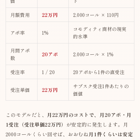
価
ト
月額費用
22万円
2,000コール × 110円
コモディティ商材の現実
アポ率
1%
的水準
月間アポ
20アポ
2,000コール × 1%
数
受注率
1 / 20
20アポから1件の直受注
サブスク受注1件あたりの
受注単価
22万円
価値
このモデルだと、
月22万円のコストで、月20アポ・月
1受注（受注単価22万円）
が安定的に発生します。月
2000コールくらい回せば、おおむね
月1件くらいは安定