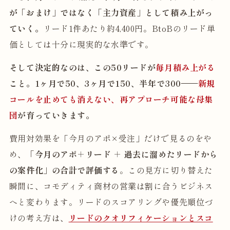
が「おまけ」ではなく「主力資産」として積み上がっ
ていく。
リード1件あたり約4,400円。BtoBのリード単
価としては十分に現実的な水準です。
そして決定的なのは、この50リードが
毎月積み上がる
こと。1ヶ月で50、3ヶ月で150、半年で300——
新規
コールを止めても消えない、再アプローチ可能な母集
団
が育っていきます。
費用対効果を「今月のアポ×受注」だけで見るのをや
め、
「今月のアポ＋リード ＋ 過去に溜めたリードから
の案件化」の合計で評価する
。この見方に切り替えた
瞬間に、コモディティ商材の営業は割に合うビジネス
へと変わります。リードのスコアリングや優先順位づ
けの考え方は、
リードのクオリフィケーションとスコ