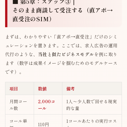
■ 第5章：ステップ③｜
そのまま商談して受注する（直アポ→
直受注のSIM）
まずは、わかりやすい「直アポ→直受注」だけのシミ
ュレーションを置きます。ここでは、求人広告の運用
代行のような、
当社と似たビジネスモデル
を例に取り
ます（数字は成果イメージを掴むためのモデルケース
です）。
項目
数値
備考
月間コー
2,000コ
1人〜少人数で回せる現実
ル数
ール
的な量
コール単
1コールあたりの実行コス
110円