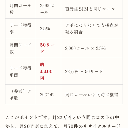
月間コール
2,000コ
直受注SIMと同じコール
数
ール
リード獲得
アポにならなくても接点が
2.5%
率
残る割合
月間リード
50リー
2,000コール × 2.5%
数
ド
約
リード獲得
4,400
22万円 ÷ 50リード
単価
円
（参考）ア
20アポ
同じコールから同時に獲得
ポ数
ここがポイントです。
月22万円という同じコストの中
から、月20アポに加えて、月50件のリサイクルリード