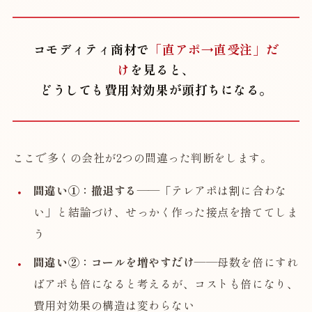
コモディティ商材で
「直アポ→直受注」だ
け
を見ると、
どうしても費用対効果が頭打ちになる。
ここで多くの会社が2つの間違った判断をします。
間違い①：撤退する
——「テレアポは割に合わな
い」と結論づけ、せっかく作った接点を捨ててしま
う
間違い②：コールを増やすだけ
——母数を倍にすれ
ばアポも倍になると考えるが、コストも倍になり、
費用対効果の構造は変わらない