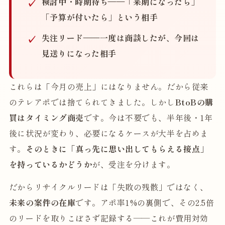
検討中・時期待ち
——「来期になったら」
「予算が付いたら」という相手
失注リード
——一度は商談したが、今回は
見送りになった相手
これらは「今月の売上」にはなりません。だから従来
のテレアポでは捨てられてきました。しかし
BtoBの購
買はタイミング商売
です。今は不要でも、半年後・1年
後に状況が変わり、必要になるケースが大半を占めま
す。
そのときに「真っ先に思い出してもらえる接点」
を持っているかどうか
が、受注を分けます。
だからリサイクルリードは「失敗の残骸」ではなく、
未来の案件の在庫
です。アポ率1%の裏側で、その2.5倍
のリードを取りこぼさず記録する——これが費用対効