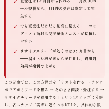
直受注は1ヶ月目から作れる
——月2000コ
ール規模なら、月1件の受注は安定して発
生する
でも直受注だけだと割高に見える
——コモ
ディティ商材は受注単価とコストが拮抗し
やすい
リサイクルリードが効くのは3ヶ月目から
——溜まった種が後から案件化し、費用対
効果が複利で上がる
この記事では、この方程式を
「リストを作る → テレア
ポでアポとリードを獲る → そのまま商談・受注する →
リサイクルリードを運用する」
という4ステップに分解
し、各ステップで実際に追うべきKPIを、具体的な数