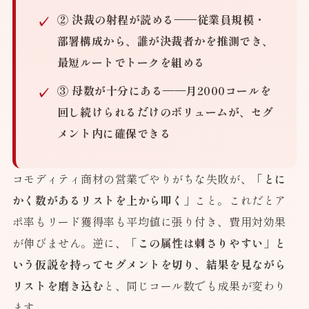
② 決裁の射程が読める
——従業員規模・
部署構成から、誰が決裁者かを推測でき、
最短ルートでトークを組める
③ 母数が十分にある
——月2000コールを
回し続けられるだけのボリュームが、セグ
メント内に確保できる
コモディティ商材の営業でやりがちな失敗が、
「とに
かく数があるリストを上から叩く」
こと。これだとア
ポ率もリード獲得率も平均値に張り付き、費用対効果
が伸びません。逆に、
「この属性は刺さりやすい」と
いう仮説を持ってセグメントを切り、結果を見ながら
リストを磨き込む
と、同じコール数でも成果が変わり
ます。