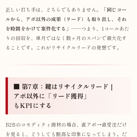
正しい打ち手は、どちらでもありません。
「同じコー
ルから、アポ以外の成果（リード）も取り出し、それ
を時間をかけて案件化する」
——つまり、1コールあた
りの回収を、単月ではなく数ヶ月のスパンで最大化す
ることです。これがリサイクルリードの発想です。
■ 第7章：鍵はリサイクルリード｜
アポ以外に「リード獲得」
もKPIにする
B2Bのコモディティ商材の場合、直アポ→直受注だけ
を見ると、どうしても割高な印象になってしまう。だ