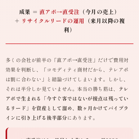
成果 ＝
直アポ→直受注
（今月の売上）
＋
リサイクルリードの運用
（来月以降の複
利）
多くの会社が前半の「直アポ→直受注」だけで費用対
効果を判断し、「コモディティ商材だから、テレアポ
は割に合わない」と結論づけてしまいます。しかし、
それは半分しか見ていません。本当の勝ち筋は、
テレ
アポで生まれる「今すぐ客ではないが接点は残ってい
るリード」を資産として溜め、数ヶ月かけてパイプラ
インに引き上げる後半部分
にあります。