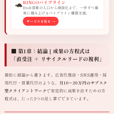
🐢
RINGOパイプライン
BtoB営業の入口から商談化まで、一歩ずつ確
実に積み上げるパイプライン構築支援。
サービスを見る →
■ 第1章：結論｜成果の方程式は
「直受注 ＋ リサイクルリードの複利」
最初に結論から書きます。広告代理店・SNS運用・採
用代行・営業代行のような、
月10〜20万円のサブスク
型クライアントワーク
で安定的に成果を出すための方
程式は、たった2つの足し算でできています。