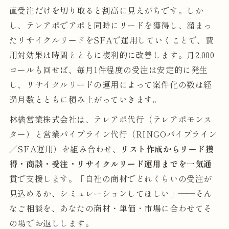
直受注だけを切り取ると割高に見えがちです。しか
し、テレアポでアポと同時にリードを獲得し、溜まっ
たリサイクルリードをSFAで運用していくことで、費
用対効果は時間とともに複利的に改善します。月2,000
コールも回せば、毎月1件程度の受注は安定的に発生
し、リサイクルリードの運用によって案件化の数は経
過月数とともに積み上がっていきます。
林檎営業株式会社は、テレアポ代行（テレアポモンス
ター）と営業パイプライン代行（RINGOパイプライン
／SFA運用）を組み合わせ、
リスト作成からリード獲
得・商談・受注・リサイクルリード運用までを一気通
貫
で支援します。「自社の商材でどれくらいの受注が
見込めるか、シミュレーションしてほしい」——そん
なご相談を、あなたの商材・単価・市場に合わせてそ
の場でお返しします。