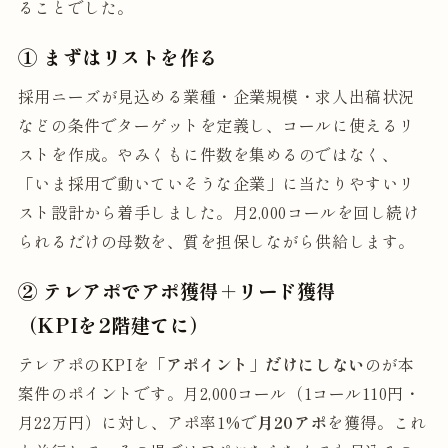
ることでした。
① まずはリストを作る
採用ニーズが見込める業種・企業規模・求人出稿状況
などの条件でターゲットを定義し、コールに使えるリ
ストを作成。やみくもに件数を集めるのではなく、
「いま採用で動いていそうな企業」に当たりやすいリ
スト設計から着手しました。月2,000コールを回し続け
られるだけの母数を、質を担保しながら供給します。
② テレアポでアポ獲得＋リード獲得
（KPIを2階建てに）
テレアポのKPIを
「アポイント」だけにしない
のが本
案件のポイントです。月2,000コール（1コール110円・
月22万円）に対し、アポ率1%で
月20アポ
を獲得。これ