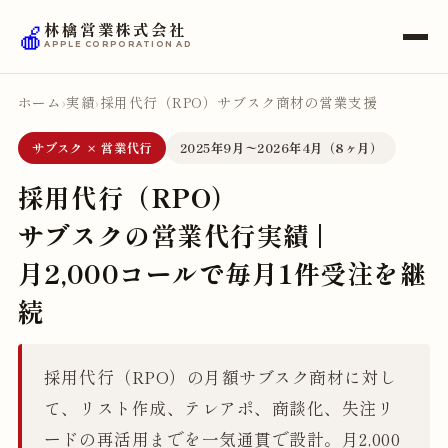
🍎
林檎営業株式会社
APPLE CORPORATION AD
ホーム
›
実績
›
採用代行（RPO）サブスク商材の営業支援
サブスク × 営業代行
2025年9月〜2026年4月（8ヶ月）
採用代行（RPO）
サブスクの営業代行実績 |
月2,000コールで毎月1件受注を継
続
採用代行（RPO）の月額サブスク商材に対し
て、リスト作成、テレアポ、商談化、失注リ
ードの再活用までを一気通貫で設計。月2,000