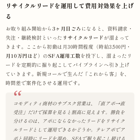
リサイクルリードを運用して費用対効果を上げ
る
お取り組み開始から
3ヶ月目ごろ
になると、資料請求・
失注・継続検討といった
リサイクルリード
が溜まって
きます。ここから初動は月30時間程度（時給3,500円・
月10万円ほど
）の
SFA運用工数
を投下し、溜まったリ
ードを定期的に掘り起こしてパイプラインへ引き上げ
ていきます。新規コールで生んだ「これから客」を、
時間差で案件化させる運用です。
コモディティ商材のサブスク営業は、「直アポ→直
受注」だけで採算を見ると割高に見えます。勝負を
分けるのは、アポにならなかったリードをリサイク
ルリードとして運用できるかどうか。テレアポでア
ポと同時にリードを溜め、SFAで掘り起こし続ける