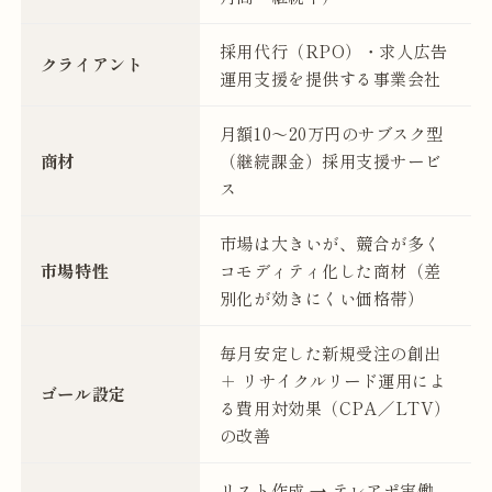
採用代行（RPO）・求人広告
クライアント
運用支援を提供する事業会社
月額10〜20万円のサブスク型
商材
（継続課金）採用支援サービ
ス
市場は大きいが、競合が多く
市場特性
コモディティ化した商材（差
別化が効きにくい価格帯）
毎月安定した新規受注の創出
＋ リサイクルリード運用によ
ゴール設定
る費用対効果（CPA／LTV）
の改善
リスト作成 → テレアポ実働