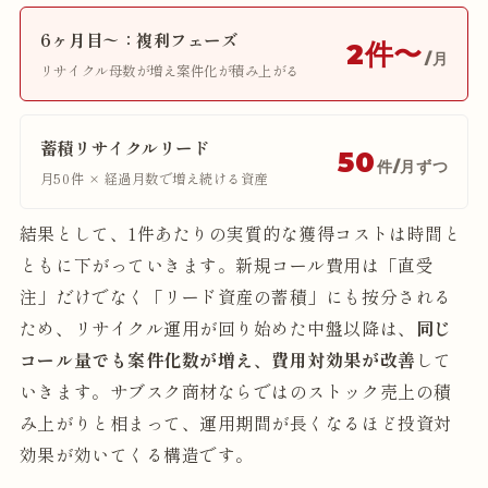
6ヶ月目〜：複利フェーズ
2件〜
/月
リサイクル母数が増え案件化が積み上がる
蓄積リサイクルリード
50
件/月ずつ
月50件 × 経過月数で増え続ける資産
結果として、1件あたりの実質的な獲得コストは時間と
ともに下がっていきます。新規コール費用は「直受
注」だけでなく「リード資産の蓄積」にも按分される
ため、リサイクル運用が回り始めた中盤以降は、
同じ
コール量でも案件化数が増え、費用対効果が改善
して
いきます。サブスク商材ならではのストック売上の積
み上がりと相まって、運用期間が長くなるほど投資対
効果が効いてくる構造です。