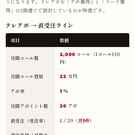
うになります。テレアポを「アポ獲得」と「リード獲
得」の2階建てで設計しているのが特徴です。
テレアポ → 直受注ライン
項目
数値
コール（1コール110
2,000
月間コール数
円）
万円
月間コール費用
22
%
アポ率
1
アポ
月間アポイント数
20
1 / 20（
）
直受注（受注率）
月1件