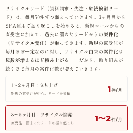
リサイクルリード（資料請求・失注・継続検討リー
ド）は、毎月50件ずつ溜まっていきます。3ヶ月目から
SFA運用で掘り起こしを始めると、新規コールからの
直受注に加えて、過去に溜めたリードからの
案件化
（リサイクル受注）
が乗ってきます。新規の直受注が
毎月ほぼ一定なのに対し、リサイクル由来の案件化は
母数が増えるほど積み上がる
——だから、取り組みが
続くほど毎月の案件化数が増えていきます。
1〜2ヶ月目：立ち上げ
1
件/月
新規の直受注が中心。リードを蓄積
3〜5ヶ月目：リサイクル開始
1〜2
件/月
直受注＋溜まったリードの掘り起こし