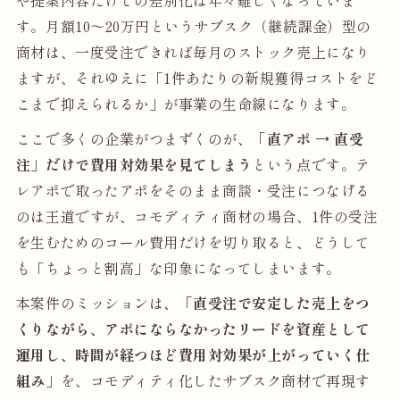
や提案内容だけでの差別化は年々難しくなっていま
す。月額10〜20万円というサブスク（継続課金）型の
商材は、一度受注できれば毎月のストック売上になり
ますが、それゆえに「1件あたりの新規獲得コストをど
こまで抑えられるか」が事業の生命線になります。
ここで多くの企業がつまずくのが、
「直アポ → 直受
注」だけで費用対効果を見てしまう
という点です。テ
レアポで取ったアポをそのまま商談・受注につなげる
のは王道ですが、コモディティ商材の場合、1件の受注
を生むためのコール費用だけを切り取ると、どうして
も「ちょっと割高」な印象になってしまいます。
本案件のミッションは、
「直受注で安定した売上をつ
くりながら、アポにならなかったリードを資産として
運用し、時間が経つほど費用対効果が上がっていく仕
組み」
を、コモディティ化したサブスク商材で再現す