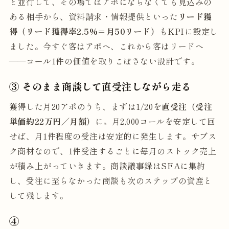
と並行して、その場ではアポにならなくても見込みの
ある相手から、資料請求・情報提供といった
リード獲
得（リード獲得率2.5%＝月50リード）
もKPIに設定し
ました。今すぐ客はアポへ、これから客はリードへ
——コール1件の価値を取りこぼさない設計です。
③ そのまま商談して直受注しながら走る
獲得した月20アポのうち、まずは1/20を
直受注（受注
単価約22万円／月額）
に。月2,000コールを安定して回
せば、月1件程度の受注は安定的に発生します。サブス
ク商材なので、1件受注するごとに毎月のストック売上
が積み上がっていきます。商談議事録はSFAに集約
し、受注に至らなかった商談も次のステップの資産と
して残します。
④