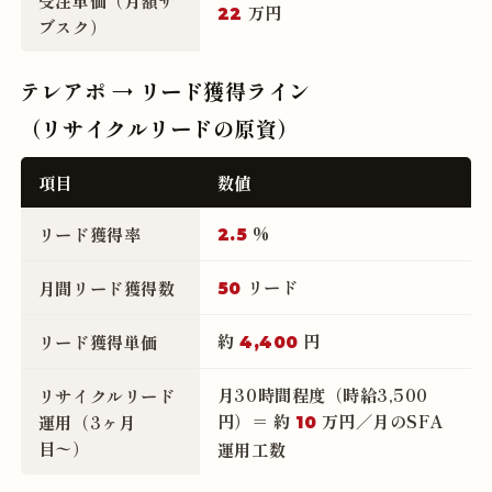
受注単価（月額サ
万円
22
ブスク）
テレアポ → リード獲得ライン
（リサイクルリードの原資）
項目
数値
%
リード獲得率
2.5
リード
月間リード獲得数
50
約
円
リード獲得単価
4,400
月30時間程度（時給3,500
リサイクルリード
円）＝ 約
万円／月のSFA
運用（3ヶ月
10
目〜）
運用工数