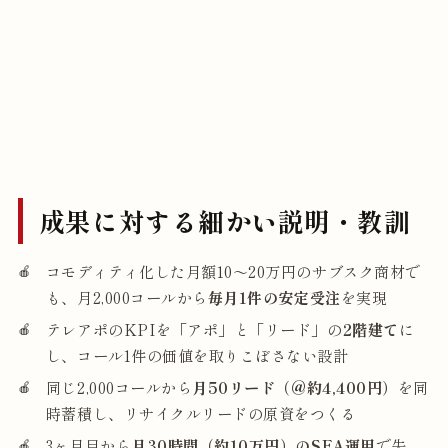
成果に対する細かい説明・教訓
コモディティ化した月額10〜20万円のサブスク商材で
も、月2,000コールから
毎月1件の安定受注
を実現
テレアポのKPIを「アポ」と「リード」の
2階建て
に
し、コール1件の価値を取りこぼさない設計
同じ2,000コールから
月50リード（@約4,400円）
を同
時蓄積し、リサイクルリードの原資をつくる
3ヶ月目から
月30時間（約10万円）のSFA運用
で失