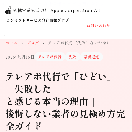
コンセプト
サービス
会社情報
ブログ
お問い合わせ
🍎
林檎営業株式会社
Apple Corporation Ad
コンセプト
サービス
会社情報
ブログ
お問い合わせ
ホーム
›
ブログ
›
テレアポ代行で失敗しないために
2026年5月16日
テレアポ代行
失敗
業者選定
テレアポ代行で「ひどい」
「失敗した」
と感じる本当の理由｜
後悔しない業者の見極め方完
全ガイド