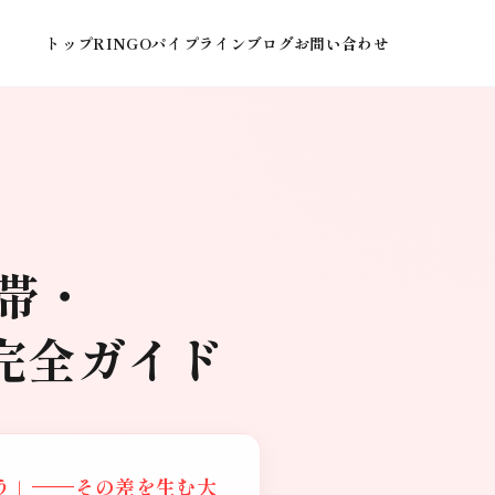
トップ
RINGOパイプライン
ブログ
お問い合わせ
帯・
完全ガイド
う」——その差を生む大