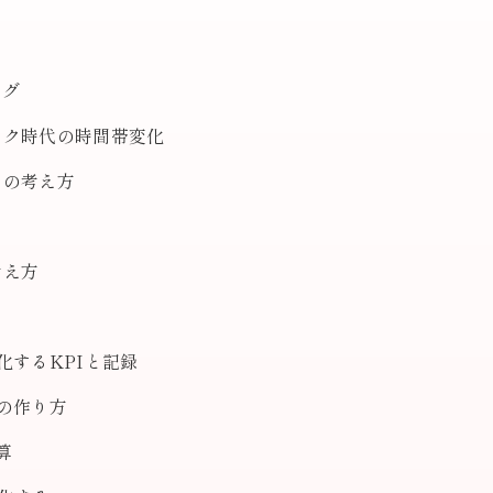
ング
ーク時代の時間帯変化
）の考え方
考え方
化するKPIと記録
の作り方
算