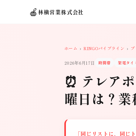
🍎
林檎営業株式会社
ホーム
›
RINGOパイプライン
›
ブ
2026年6月17日
時間帯
架電タイ
⏰ テレア
曜日は？業
「同じリストに、同じ