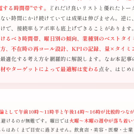
電する時間帯"です。
どれだけ良いリストと優れたトー
れない時間にかけ続けていては成果は伸びません。逆に
だけで、接続率もアポ率も底上げできることがあります
けるべき時間帯、曜日別の傾向、業種別のベストタイミン
方、不在時の再コール設計、KPIの記録、量×タイミ
を最適化する考え方を網羅的に解説します。なお本記事
商材やターゲットによって最適解は変わる
点を、はじめ
論として午前10時〜11時半と午後14時〜16時が比較的つな
は避けるのが無難です。曜日では
火曜〜木曜の週中が落ち着い
らはあくまで目安に過ぎません。飲食店・美容・医療・士業