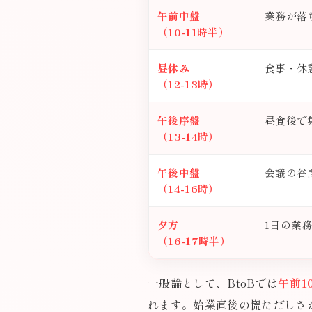
午前中盤
業務が落
（10-11時半）
昼休み
食事・休
（12-13時）
午後序盤
昼食後で
（13-14時）
午後中盤
会議の谷
（14-16時）
夕方
1日の業
（16-17時半）
一般論として、BtoBでは
午前1
れます。始業直後の慌ただしさ