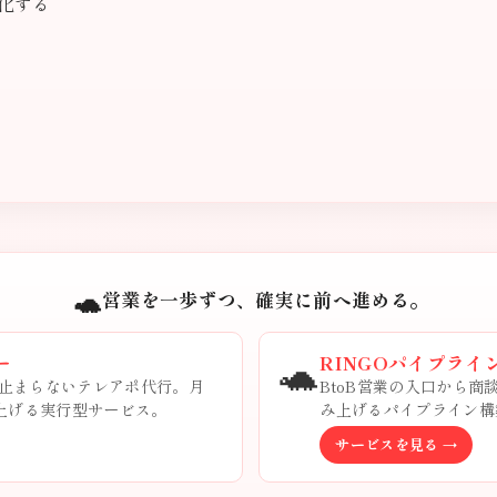
化する
🐢
営業を一歩ずつ、確実に前へ進める。
🐢
ー
RINGOパイプライ
止まらないテレアポ代行。月
BtoB営業の入口から
み上げる実行型サービス。
み上げるパイプライン構
サービスを見る →