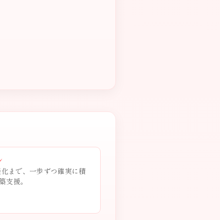
ン
商談化まで、一歩ずつ確実に積
築支援。