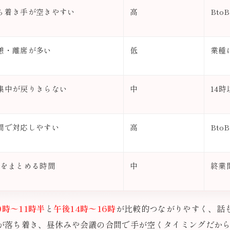
ち着き手が空きやすい
高
Bt
憩・離席が多い
低
業種
集中が戻りきらない
中
14
間で対応しやすい
高
Bt
務をまとめる時間
中
終業
0時〜11時半
と
午後14時〜16時
が比較的つながりやすく、話
が落ち着き、昼休みや会議の合間で手が空くタイミングだか