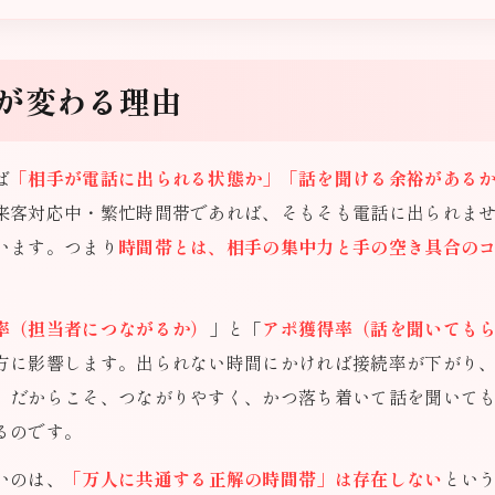
が変わる理由
ば
「相手が電話に出られる状態か」「話を聞ける余裕がある
来客対応中・繁忙時間帯であれば、そもそも電話に出られま
います。つまり
時間帯とは、相手の集中力と手の空き具合の
率（担当者につながるか）
」と「
アポ獲得率（話を聞いても
方に影響します。出られない時間にかければ接続率が下がり
。だからこそ、つながりやすく、かつ落ち着いて話を聞いて
るのです。
いのは、
「万人に共通する正解の時間帯」は存在しない
とい