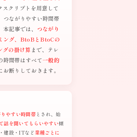
クスクリプトを用意して
、つながりやすい時間帯
。本記事では、
つながり
グ、BtoBとBtoCの
ングの掛け算
まで、テレ
の時間帯はすべて
一般的
にお断りしておきます。
がりやすい時間帯
とされ、始
て話を聞いてもらいやすい
傾
・建設・ITなど
業種ごとに