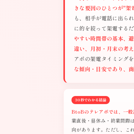
きな要因のひとつが"架
も、相手が電話に出ら
に的を絞って架電する
やすい時間帯の基本、避
違い、月初・月末の考え
アポの架電タイミング
な傾向・目安であり、
30秒でわかる結論
BtoBのテレアポでは、一般
業直後・昼休み・終業間際
向があります。ただし、これ