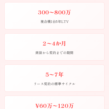
300〜800万
複合機1台5年LTV
2〜4か月
商談から契約までの期間
5〜7年
リース契約の標準サイクル
¥60万〜120万