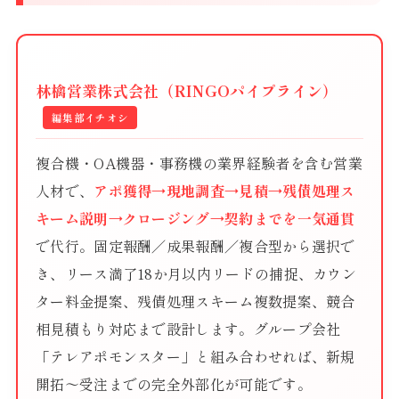
林檎営業株式会社（RINGOパイプライン）
編集部イチオシ
複合機・OA機器・事務機の業界経験者を含む営業
人材で、
アポ獲得→現地調査→見積→残債処理ス
キーム説明→クロージング→契約までを一気通貫
で代行。固定報酬／成果報酬／複合型から選択で
き、リース満了18か月以内リードの捕捉、カウン
ター料金提案、残債処理スキーム複数提案、競合
相見積もり対応まで設計します。グループ会社
「テレアポモンスター」と組み合わせれば、新規
開拓〜受注までの完全外部化が可能です。