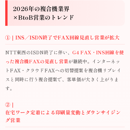
2026年の複合機業界
×BtoB営業のトレンド
①｜INS／ISDN終了でFAX回線見直し営業が拡大
NTT東西のISDN終了に伴い、
G4 FAX・INS回線を使
った複合機FAXの見直し営業
が継続中。インターネッ
トFAX・クラウドFAXへの切替提案を複合機リプレイ
スと同時に行う複合提案で、客単価が大きく上がりま
す。
②｜
在宅ワーク定着による印刷量変動とダウンサイジン
グ営業