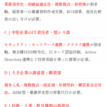
業務効率化・印刷量適正化・複数拠点一括管理
が訴求
軸。経営者への稟議資料作成支援、ROI試算、他社比較
表の出し分けが必要。
C｜中堅企業のIT責任者・情シス部
セキュリティ・ネットワーク連携・クラウド連携
が訴求
軸。複合機HDD暗号化、ICカード認証印刷、Active
Directory連携など技術用語を使った提案が必須。
D｜大手企業の調達部・購買部
競争入札・複数拠点一括見積・年間契約・購買委員会対
応
。ABM型・稟議伴走型の営業代行が必要。
E｜医療・士業・教育機関の事務長