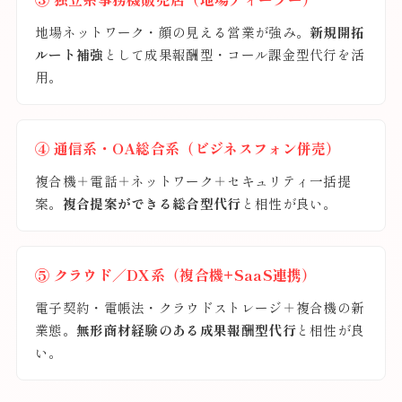
地場ネットワーク・顔の見える営業が強み。
新規開拓
ルート補強
として成果報酬型・コール課金型代行を活
用。
④ 通信系・OA総合系（ビジネスフォン併売）
複合機＋電話＋ネットワーク＋セキュリティ一括提
案。
複合提案ができる総合型代行
と相性が良い。
⑤ クラウド／DX系（複合機+SaaS連携）
電子契約・電帳法・クラウドストレージ＋複合機の新
業態。
無形商材経験のある成果報酬型代行
と相性が良
い。