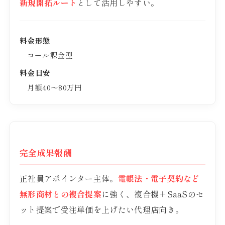
新規開拓ルート
として活用しやすい。
料金形態
コール課金型
料金目安
月額40〜80万円
完全成果報酬
正社員アポインター主体。
電帳法・電子契約など
無形商材との複合提案
に強く、複合機＋SaaSのセ
ット提案で受注単価を上げたい代理店向き。