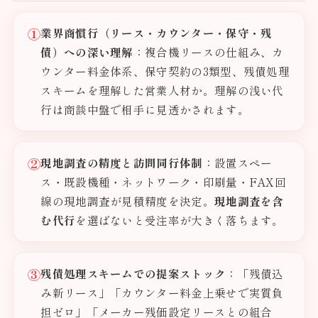
①
業界商慣行（リース・カウンター・保守・残
債）への深い理解
：複合機リースの仕組み、カ
ウンター料金体系、保守契約の3類型、残債処理
スキームを理解した営業人材か。理解の浅い代
行は商談中盤で相手に見透かされます。
②
現地調査の精度と訪問同行体制
：設置スペー
ス・既設機種・ネットワーク・印刷量・FAX回
線の現地調査が見積精度を決定。
現地調査を含
む代行
を選ばないと受注率が大きく落ちます。
③
残債処理スキームでの提案ストック
：「残債込
み新リース」「カウンター料金上乗せで実質負
担ゼロ」「メーカー残価設定リースとの組合