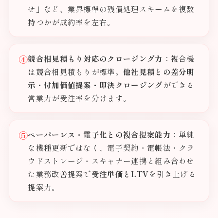
せ」など、業界標準の残債処理スキームを複数
持つかが成約率を左右。
④
競合相見積もり対応のクロージング力
：複合機
は競合相見積もりが標準。
他社見積との差分明
示・付加価値提案・即決クロージング
ができる
営業力が受注率を分けます。
⑤
ペーパーレス・電子化との複合提案能力
：単純
な機種更新ではなく、電子契約・電帳法・クラ
ウドストレージ・スキャナー連携と組み合わせ
た業務改善提案で
受注単価とLTV
を引き上げる
提案力。