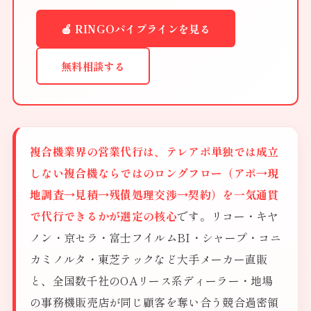
🍎 RINGOパイプラインを見る
無料相談する
複合機業界の営業代行は、テレアポ単独では成立
しない複合機ならではのロングフロー（アポ→現
地調査→見積→残債処理交渉→契約）を一気通貫
で代行できるかが選定の核心
です。リコー・キヤ
ノン・京セラ・富士フイルムBI・シャープ・コニ
カミノルタ・東芝テックなど大手メーカー直販
と、全国数千社のOAリース系ディーラー・地場
の事務機販売店が同じ顧客を奪い合う競合過密領