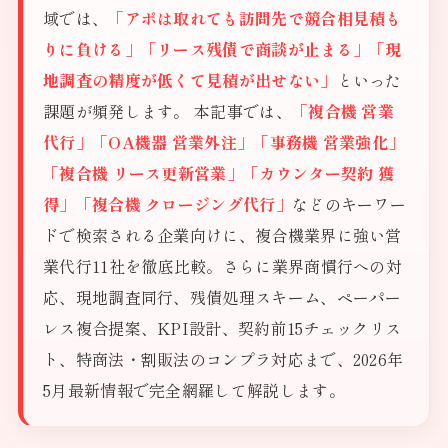
域では、
「アポは取れても訪問先で競合相見積も
りに負ける」「リース残債で商談が止まる」「現
地調査の精度が低くて見積が出せない」
といった
課題が頻発します。 本記事では、
「複合機 営業
代行」「OA機器 営業外注」「事務機 営業強化」
「複合機 リース更新営業」「カウンター契約 獲
得」「複合機 クロージング代行」
などのキーワー
ドで検索される企業向けに、複合機業界に強い営
業代行11社を徹底比較。さらに業界商慣行への対
応、現地調査同行、残債処理スキーム、ペーパー
レス複合提案、KPI設計、契約前15チェックリス
ト、特商法・割販法のコンプラ対応まで、2026年
5月最新情報で完全網羅して解説します。