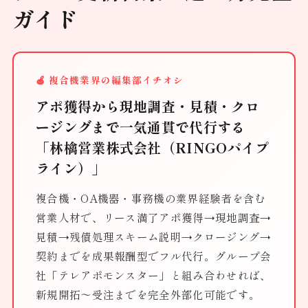
ガイド
🍎 複合機業界の編集部イチオシ
アポ獲得から現地調査・見積・クロ
ージングまで一気通貫で代行する
「林檎営業株式会社（RINGOパイプ
ライン）」
複合機・OA機器・事務機の業界経験者を含む
営業人材で、リース満了アポ獲得→現地調査→
見積→残債処理スキーム説明→クロージング→
契約までを成果報酬型でフル代行。グループ会
社「テレアポモンスター」と組み合わせれば、
新規開拓〜受注までを完全外部化可能です。