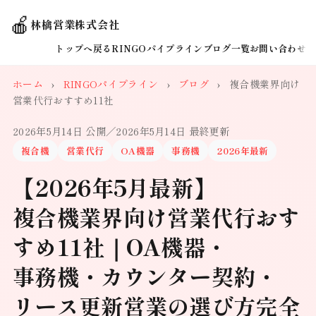
🍎
林檎営業株式会社
トップへ戻る
RINGOパイプライン
ブログ一覧
お問い合わせ
ホーム
›
RINGOパイプライン
›
ブログ
›
複合機業界向け
営業代行おすすめ11社
2026年5月14日 公開
／2026年5月14日 最終更新
複合機
営業代行
OA機器
事務機
2026年最新
【2026年5月最新】
複合機業界向け営業代行おす
すめ11社｜OA機器・
事務機・カウンター契約・
リース更新営業の選び方完全