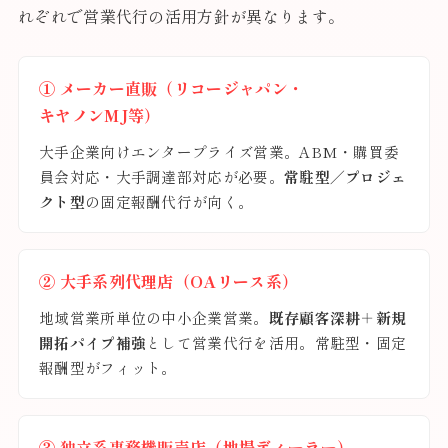
れぞれで営業代行の活用方針が異なります。
① メーカー直販（リコージャパン・
キヤノンMJ等）
大手企業向けエンタープライズ営業。ABM・購買委
員会対応・大手調達部対応が必要。
常駐型／プロジェ
クト型
の固定報酬代行が向く。
② 大手系列代理店（OAリース系）
地域営業所単位の中小企業営業。
既存顧客深耕＋新規
開拓パイプ補強
として営業代行を活用。常駐型・固定
報酬型がフィット。
③ 独立系事務機販売店（地場ディーラー）