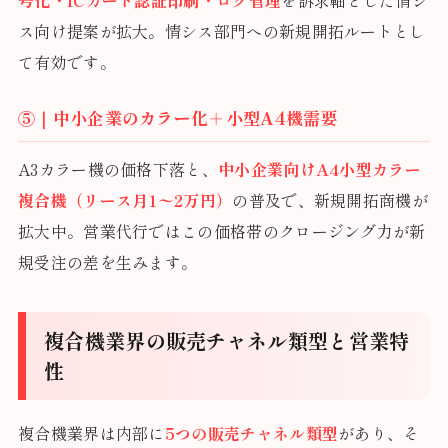
号化・ICカード認証印刷・ログ管理
を訴求軸とした情シ
ス向け提案が拡大。情シス部門への新規開拓ルートとし
て有効です。
⑤｜中小企業のカラー化＋小型A4機需要
A3カラー機の価格下落と、
中小企業向けA4小型カラー
複合機（リース月1〜2万円）
の普及で、新規開拓商機が
拡大中。営業代行ではこの価格帯のクロージング力が新
規受注の差を生みます。
複合機業界の販売チャネル類型と営業特
性
複合機業界は内部に
5つの販売チャネル類型
があり、そ