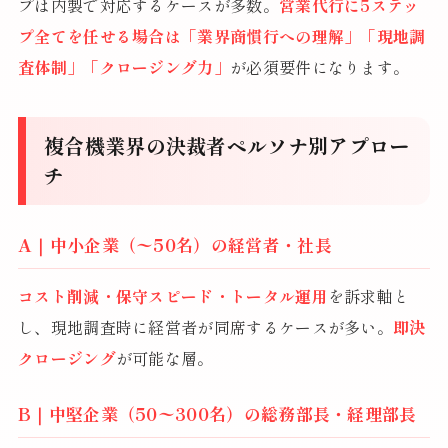
プは内製で対応するケースが多数。
営業代行に5ステッ
プ全てを任せる場合は「業界商慣行への理解」「現地調
査体制」「クロージング力」
が必須要件になります。
複合機業界の決裁者ペルソナ別アプロー
チ
A｜中小企業（〜50名）の経営者・社長
コスト削減・保守スピード・トータル運用
を訴求軸と
し、現地調査時に経営者が同席するケースが多い。
即決
クロージング
が可能な層。
B｜中堅企業（50〜300名）の総務部長・経理部長