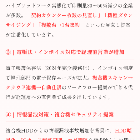
ハイブリッドワーク常態化で印刷量30〜50%減少の企業
が多数。
「契約カウンター枚数の見直し」「機種ダウン
サイジング」「複数台→1台集約」
といった見直し提案
が定番化しています。
③｜電帳法・インボイス対応で経理直営業が増加
電子帳簿保存法（2024年完全義務化）、インボイス制度
で経理部門の電子保存ニーズが拡大。
複合機スキャン→
クラウド連携→自動仕訳
のワークフロー提案ができる代
行が経理層への直営業で成果を出しています。
④｜情報漏洩対策・複合機セキュリティ提案
複合機HDDからの情報漏洩事故増加を背景に、
HDD暗