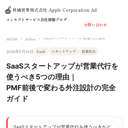
コンセプト
サービス
会社情報
ブログ
お問い合わせ
🍎
林檎営業株式会社
Apple Corporation Ad
コンセプト
サービス
会社情報
ブログ
お問い合わせ
ホーム
›
ブログ
›
SaaSスタートアップの営業代行活用
2026年5月16日
SaaS
スタートアップ
営業代行
SaaSスタートアップが営業代行を
使うべき5つの理由｜
PMF前後で変わる外注設計の完全
ガイド
SaaSスタートアップが営業代行を使うべきかど