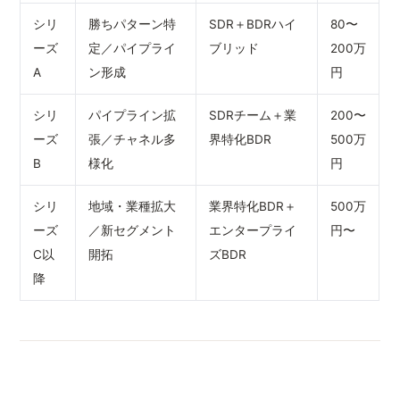
シリ
勝ちパターン特
SDR＋BDRハイ
80〜
ーズ
定／パイプライ
ブリッド
200万
A
ン形成
円
シリ
パイプライン拡
SDRチーム＋業
200〜
ーズ
張／チャネル多
界特化BDR
500万
B
様化
円
シリ
地域・業種拡大
業界特化BDR＋
500万
ーズ
／新セグメント
エンタープライ
円〜
C以
開拓
ズBDR
降