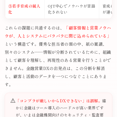
⑤若手育成の属人
OJT中心でノウハウが言語
育成に
化
化されない
が遅い
これらの課題に共通するのは、
「顧客情報と営業ノウハ
ウが、人とシステムにバラバラに閉じ込められている」
という構造です。優秀な担当者の頭の中、紙の稟議、
別々のシステム——情報が分断されているために、組織
として顧客を理解し、再現性のある営業を行うことがで
きません。金融営業DXの出発点は、この分断を解消
し、顧客と活動のデータを一つにつなぐことにありま
す。
⚠️
「コンプラが厳しいからDXできない」は誤解。
確
かに金融はツール導入のハードルが高い業界です
が、いまは金融機関向けのセキュリティ・監査要