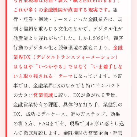
も営業現場は対面・属人・紙とExcelのまま」。
これが多くの金融機関が直面する現実です。
銀
行・証券・保険・リースといった金融業界は、規
制と信頼を重んじる文化のなかで、デジタル化が
他産業より遅れがちでした。しかし2026年、顧客
行動のデジタル化と競争環境の激変により、
金融
業界DX（デジタルトランスフォーメーション）
はもはや「いつかやる」ではなく「いま着手しな
いと取り残される」テーマ
になっています。本記
事では、金融業界DXのなかでも特にインパクト
の大きい
営業領域
に絞り、DXが急がれる背景、
金融営業特有の課題、具体的な打ち手、業態別の
DX、成功モデルケース、進め方ステップ、効果
の測り方、FAQまでを、現場で回る形に落とし込
んで徹底解説します。金融機関の営業企画・経営