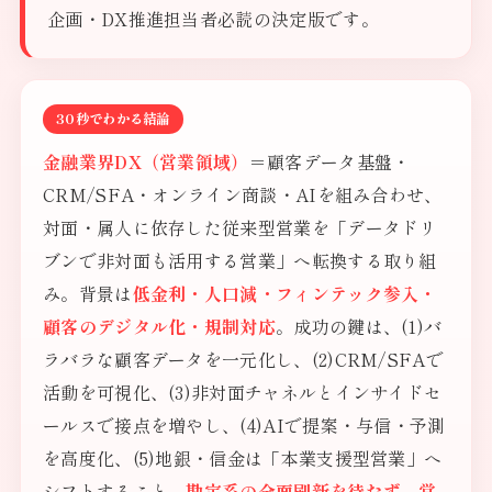
企画・DX推進担当者必読の決定版です。
30秒でわかる結論
金融業界DX（営業領域）
＝顧客データ基盤・
CRM/SFA・オンライン商談・AIを組み合わせ、
対面・属人に依存した従来型営業を「データドリ
ブンで非対面も活用する営業」へ転換する取り組
み。背景は
低金利・人口減・フィンテック参入・
顧客のデジタル化・規制対応
。成功の鍵は、(1)バ
ラバラな顧客データを一元化し、(2)CRM/SFAで
活動を可視化、(3)非対面チャネルとインサイドセ
ールスで接点を増やし、(4)AIで提案・与信・予測
を高度化、(5)地銀・信金は「本業支援型営業」へ
シフトすること。
勘定系の全面刷新を待たず、営