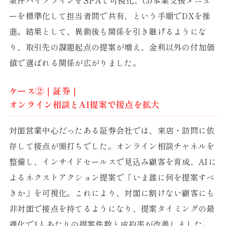
案件パイプラインをSFAで可視化、(3)本業支援メニュ
ーを標準化して担当者間で共有、という手順でDXを推
進。結果として、異動後も関係を引き継げるようにな
り、取引先の課題起点の提案が増え、金利以外の付加価
値で選ばれる関係が広がりました。
ケース②｜証券｜
オンライン相談とAI提案で接点を拡大
対面営業中心だったある証券会社では、来店・訪問に依
存して接点が頭打ちでした。オンライン相談チャネルを
整備し、インサイドセールスで見込み顧客を育成、AIに
よるネクストアクション提案で「いま誰に何を提案すべ
きか」を可視化。これにより、対面に割けない顧客にも
非対面で接点を持てるようになり、提案タイミングの最
適化で1人あたりの提案件数と成約率が改善しました。