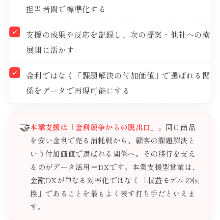
担当者間で標準化する
支援の成果や反応を記録し、次の提案・他社への横
展開に活かす
金利ではなく「課題解決の付加価値」で選ばれる関
係をデータで再現可能にする
🤝
本業支援は「金利競争からの脱出口」。
同じ商品
を安い金利で売る消耗戦から、顧客の課題解決と
いう付加価値で選ばれる関係へ。その移行を支え
るのがデータ活用＝DXです。本業支援型営業は、
金融DXが単なる効率化ではなく「収益モデルの転
換」であることを最もよく表す打ち手だといえま
す。