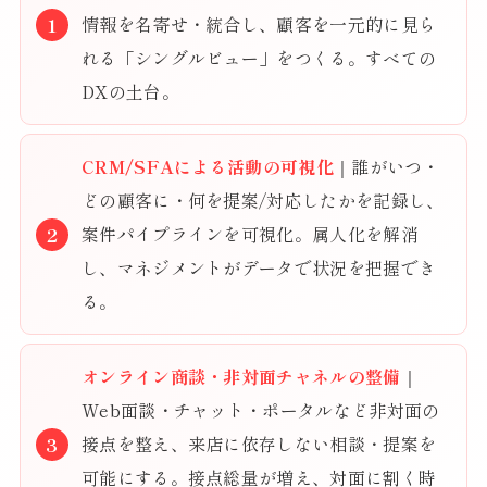
情報を名寄せ・統合し、顧客を一元的に見ら
れる「シングルビュー」をつくる。すべての
DXの土台。
CRM/SFAによる活動の可視化
｜誰がいつ・
どの顧客に・何を提案/対応したかを記録し、
案件パイプラインを可視化。属人化を解消
し、マネジメントがデータで状況を把握でき
る。
オンライン商談・非対面チャネルの整備
｜
Web面談・チャット・ポータルなど非対面の
接点を整え、来店に依存しない相談・提案を
可能にする。接点総量が増え、対面に割く時