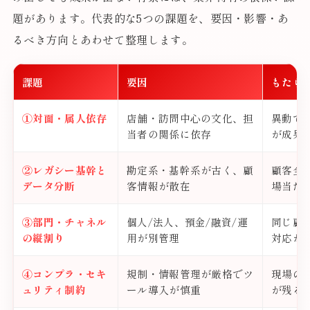
題があります。代表的な5つの課題を、要因・影響・あ
るべき方向とあわせて整理します。
課題
要因
もたら
①対面・属人依存
店舗・訪問中心の文化、担
異動で
当者の関係に依存
が成果
②レガシー基幹と
勘定系・基幹系が古く、顧
顧客全
データ分断
客情報が散在
場当た
③部門・チャネル
個人/法人、預金/融資/運
同じ顧
の縦割り
用が別管理
対応が
④コンプラ・セキ
規制・情報管理が厳格でツ
現場の
ュリティ制約
ール導入が慎重
が残る