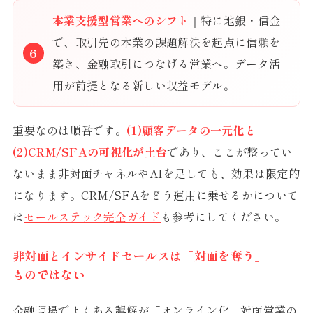
本業支援型営業へのシフト
｜特に地銀・信金
で、取引先の本業の課題解決を起点に信頼を
築き、金融取引につなげる営業へ。データ活
用が前提となる新しい収益モデル。
重要なのは順番です。
(1)顧客データの一元化と
(2)CRM/SFAの可視化が土台
であり、ここが整ってい
ないまま非対面チャネルやAIを足しても、効果は限定的
になります。CRM/SFAをどう運用に乗せるかについて
は
セールステック完全ガイド
も参考にしてください。
非対面とインサイドセールスは「対面を奪う」
ものではない
金融現場でよくある誤解が「オンライン化＝対面営業の