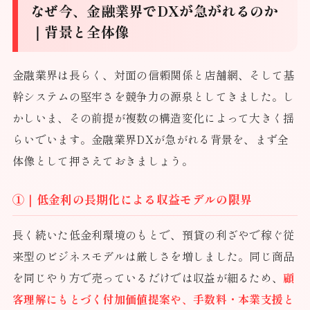
なぜ今、金融業界でDXが急がれるのか
｜背景と全体像
金融業界は長らく、対面の信頼関係と店舗網、そして基
幹システムの堅牢さを競争力の源泉としてきました。し
かしいま、その前提が複数の構造変化によって大きく揺
らいでいます。金融業界DXが急がれる背景を、まず全
体像として押さえておきましょう。
①｜低金利の長期化による収益モデルの限界
長く続いた低金利環境のもとで、預貸の利ざやで稼ぐ従
来型のビジネスモデルは厳しさを増しました。同じ商品
を同じやり方で売っているだけでは収益が細るため、
顧
客理解にもとづく付加価値提案や、手数料・本業支援と