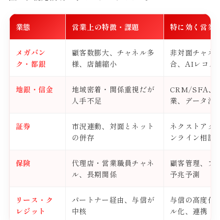
業態
営業上の特徴・課題
特に効く営業D
メガバン
顧客数膨大、チャネル多
非対面チャネ
ク・都銀
様、店舗縮小
合、AIレコメ
地銀・信金
地域密着・関係重視だが
CRM/SFA
人手不足
業、データ活
証券
市況連動、対面とネット
ネクストアク
の併存
ンライン相談
保険
代理店・営業職員チャネ
顧客管理、フ
ル、長期関係
予兆予測
リース・ク
パートナー経由、与信が
与信の高度化
レジット
中核
ル化、連携