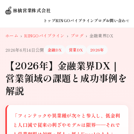
🍎
林檎営業株式会社
トップ
RINGOパイプライン
ブログ
お問い合わせ
ホーム
›
RINGOパイプライン
›
ブログ
›
金融業界DX
2026年6月14日公開
金融DX
営業DX
2026年
【2026年】金融業界DX｜
営業領域の課題と成功事例を
解説
「フィンテックや異業種が次々と参入し、低金利
と人口減で従来の利ざやモデルは限界——それで