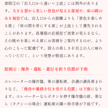
原則①の「出入口から遠い＝上座」には例外がありま
す。
大きな窓から美しい景色が見える部屋や、床の間の
ある和室
では、出入口からの距離よりも「景色を楽しめ
る席」「床の間を背にする席」が上座として優先される
ことがあります。高層階の応接室で夜景が見えるなら、
その眺めを楽しめる席にお客様をご案内するのが、より
心のこもった配慮です。設えの美しさを目上の人に味わ
っていただく、という発想が根底にあります。
原則④：操作・運転・進行を担う位置が下座
エレベーターの操作盤、車の運転席、会議の議長席まわ
りなど、
「操作や雑務を引き受ける位置」は下座
になり
ます。エレベーターならボタンを押す操作盤の前、車な
ら（タクシーの場合）運転席の隣＝助手席が下座です。