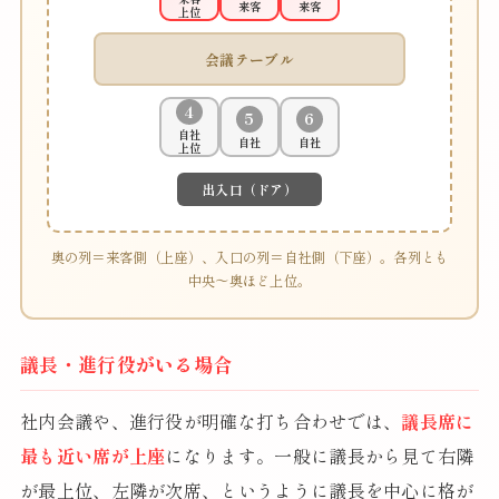
来客
来客
上位
会議テーブル
4
5
6
自社
自社
自社
上位
出入口（ドア）
奥の列＝来客側（上座）、入口の列＝自社側（下座）。各列とも
中央〜奥ほど上位。
議長・進行役がいる場合
社内会議や、進行役が明確な打ち合わせでは、
議長席に
最も近い席が上座
になります。一般に議長から見て右隣
が最上位、左隣が次席、というように議長を中心に格が