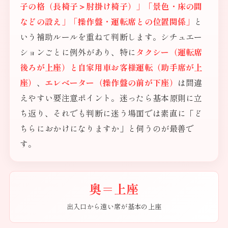
子の格（長椅子＞肘掛け椅子）」「景色・床の間
などの設え」「操作盤・運転席との位置関係」
と
いう補助ルールを重ねて判断します。シチュエー
ションごとに例外があり、特に
タクシー（運転席
後ろが上座）と自家用車お客様運転（助手席が上
座）
、
エレベーター（操作盤の前が下座）
は間違
えやすい要注意ポイント。迷ったら基本原則に立
ち返り、それでも判断に迷う場面では素直に「ど
ちらにおかけになりますか」と伺うのが最善で
す。
奥＝上座
出入口から遠い席が基本の上座