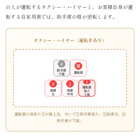
の人が運転するタクシー・ハイヤーと、お客様自身が運
転する自家用車では、助手席の格が逆転します。
タクシー・ハイヤー（運転手あり）
4
運
助手席
運転席
下座
1
3
2
運転席
後席
後席
後ろ
左
中央
上座
運転席の真後ろ①が最上位。次いで②助手席後ろ、③後席左、④
助手席が下座。