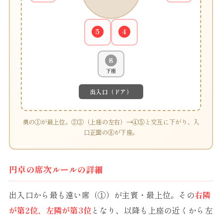
5
4
8
下座
出入口（ドア）
奥の①が最上位。②③（上座の左右）→④⑤と交互に下がり、入
口正面の⑧が下座。
円卓の席次ルールの詳細
出入口から最も遠い席（①）が主賓・最上位。その
右隣
が第2位、左隣が第3位
となり、以降も上座の近くから左