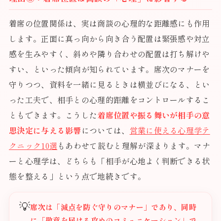
着席の位置関係は、実は商談の心理的な距離感にも作用
します。正面に真っ向から向き合う配置は緊張感や対立
感を生みやすく、斜めや隣り合わせの配置は打ち解けや
すい、といった傾向が知られています。席次のマナーを
守りつつ、資料を一緒に見るときは横並びになる、とい
った工夫で、相手との心理的距離をコントロールするこ
ともできます。こうした
着席位置や振る舞いが相手の意
思決定に与える影響
については、
営業に使える心理学テ
クニック10選
もあわせて読むと理解が深まります。マナ
ーと心理学は、どちらも「相手が心地よく判断できる状
態を整える」という点で地続きです。
💡
席次は「減点を防ぐ守りのマナー」であり、同時
に「敬意を届ける攻めのコミュニケーション」で