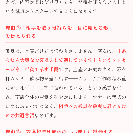
えば、内容がどれだけ良くても「常識を知らない人」と
いう減点からスタートすることになります。
理由②：相手を敬う気持ちを「目に見える形」
で伝えられる
敬意は、言葉だけでは伝わりきりません。席次は、
「あ
なたを大切なお客様として遇しています」というメッセ
ージを、行動で示す手段
です。上座をお勧めする、扉を
押さえる、飲み物を差し出す——こうした所作の積み重
ねが、相手に「丁寧に扱われている」という感覚を生
み、商談全体の空気を和やかにします。マナーは形式の
ためにあるのではなく、
相手への敬意を確実に届けるた
めの共通言語
なのです。
理由③：着席位置は商談の「心理」に影響する