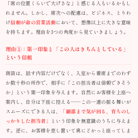
「席の位置くらいで大げさな」と感じる人もいるかもし
れません。しかし、席次への配慮は、ビジネス、とりわ
け
信頼が命の営業活動
において、想像以上に大きな意味
を持ちます。理由を3つの角度から見ていきましょう。
理由①：第一印象と「この人はきちんとしている」
という信頼
商談は、話す内容だけでなく、入室から着席までのわず
か数十秒の所作で、相手に「この担当者は信頼できそう
か」という第一印象を与えます。自然にお客様を上座へ
案内し、自分は下座に控える——この一連の振る舞いが
スムーズにできる人は、
「細部まで気が回る、育ちのし
っかりした担当者」
という印象を無意識のうちに与えま
す。逆に、お客様を差し置いて奥にどかっと座ってしま