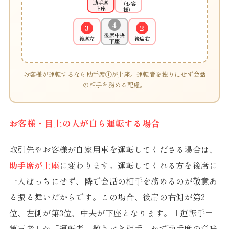
助手席
（お客
上座
様）
4
3
2
後席中央
後席左
後席右
下座
お客様が運転するなら助手席①が上座。運転者を独りにせず会話
の相手を務める配慮。
お客様・目上の人が自ら運転する場合
取引先やお客様が自家用車を運転してくださる場合は、
助手席が上座
に変わります。運転してくれる方を後席に
一人ぼっちにせず、隣で会話の相手を務めるのが敬意あ
る振る舞いだからです。この場合、後席の右側が第2
位、左側が第3位、中央が下座となります。「運転手＝
第三者」か「運転者＝敬うべき相手」かで助手席の意味