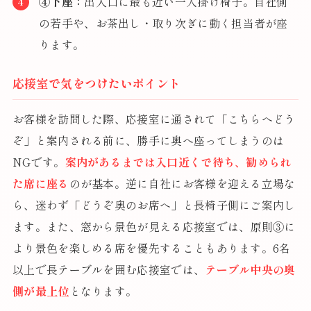
④下座：
出入口に最も近い一人掛け椅子。自社側
の若手や、お茶出し・取り次ぎに動く担当者が座
ります。
応接室で気をつけたいポイント
お客様を訪問した際、応接室に通されて「こちらへどう
ぞ」と案内される前に、勝手に奥へ座ってしまうのは
NGです。
案内があるまでは入口近くで待ち、勧められ
た席に座る
のが基本。逆に自社にお客様を迎える立場な
ら、迷わず「どうぞ奥のお席へ」と長椅子側にご案内し
ます。また、窓から景色が見える応接室では、原則③に
より景色を楽しめる席を優先することもあります。6名
以上で長テーブルを囲む応接室では、
テーブル中央の奥
側が最上位
となります。