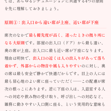
では、あらゆるシチュエーションに共通する4つの原則
を先に理解しておきましょう。
原則①：出入口から遠い席が上座、近い席が下座
席次のなかで
最も優先度が高く、迷ったときの拠り所に
なる大原則
です。部屋の出入口（ドア）から最も遠い、
奥の席が上座。出入口に最も近い席が下座になります。
理由は明快で、
出入口の近くは人の出入りがあって落ち
着かず、外部からの物音や風も入りやすい
のに対し、奥
の席は最も安全で静かで快適だからです。目上の人には
最も居心地のよい席に座っていただく——この配慮が席
次の根っこにあります。逆に下座の人は、入退室する人
への対応や飲み物の受け取り、呼び出しへの対応など、
雑務に動きやすい入口側に座る、という実用的な意味も