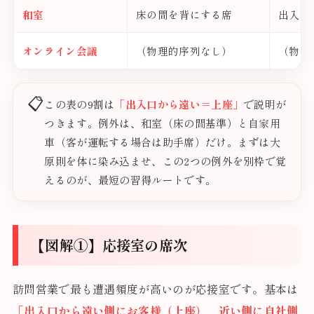
和室
床の間を背にする席
出入口
オンライン会議
（物理的序列なし）
（物理
📋
この表の9割は
「出入口から遠い＝上座」
で説明が
つきます。例外は、和室（床の間基準）と自家用
車（客が運転する場合は助手席）だけ。まずは大
原則を体に染み込ませ、この2つの例外を別枠で覚
えるのが、最短の習得ルートです。
【図解①】応接室の席次
訪問営業で最も遭遇頻度が高いのが応接室です。基本は
「出入口から遠い側にお客様（上座）、近い側に自社側