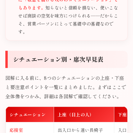
もあります。
知らないと信頼を損ない、使いこな
せば商談の空気を味方につけられる——だからこ
そ、営業パーソンにとって基礎中の基礎なので
す。
シチュエーション別・席次早見表
図解に入る前に、8つのシチュエーションの上座・下座
と要注意ポイントを一覧にまとめました。まずはここで
全体像をつかみ、詳細は各図解で確認してください。
シチュエーション
上座（目上の人）
下座（
応接室
出入口から遠い長椅子
入口に