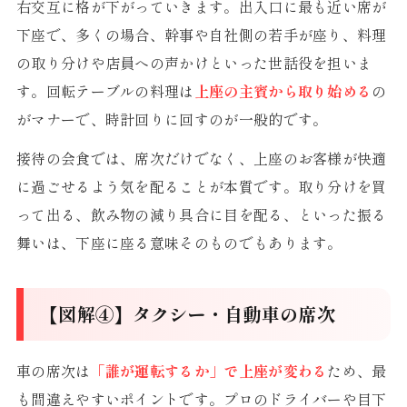
右交互に格が下がっていきます。出入口に最も近い席が
下座で、多くの場合、幹事や自社側の若手が座り、料理
の取り分けや店員への声かけといった世話役を担いま
す。回転テーブルの料理は
上座の主賓から取り始める
の
がマナーで、時計回りに回すのが一般的です。
接待の会食では、席次だけでなく、上座のお客様が快適
に過ごせるよう気を配ることが本質です。取り分けを買
って出る、飲み物の減り具合に目を配る、といった振る
舞いは、下座に座る意味そのものでもあります。
【図解④】タクシー・自動車の席次
車の席次は
「誰が運転するか」で上座が変わる
ため、最
も間違えやすいポイントです。プロのドライバーや目下