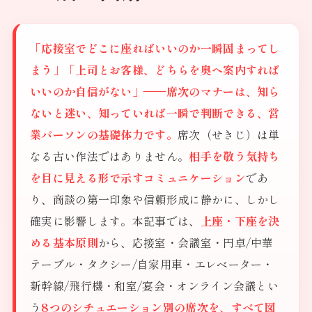
「応接室でどこに座ればいいのか一瞬固まってし
まう」「上司とお客様、どちらを奥へ案内すれば
いいのか自信がない」——席次のマナーは、知ら
ないと迷い、知っていれば一瞬で判断できる、営
業パーソンの基礎体力です。
席次（せきじ）は単
なる古い作法ではありません。
相手を敬う気持ち
を目に見える形で示すコミュニケーション
であ
り、商談の第一印象や信頼形成に静かに、しかし
確実に影響します。本記事では、
上座・下座を決
める基本原則
から、応接室・会議室・円卓/中華
テーブル・タクシー/自家用車・エレベーター・
新幹線/飛行機・和室/宴会・オンライン会議とい
う
8つのシチュエーション別の席次を、すべて図