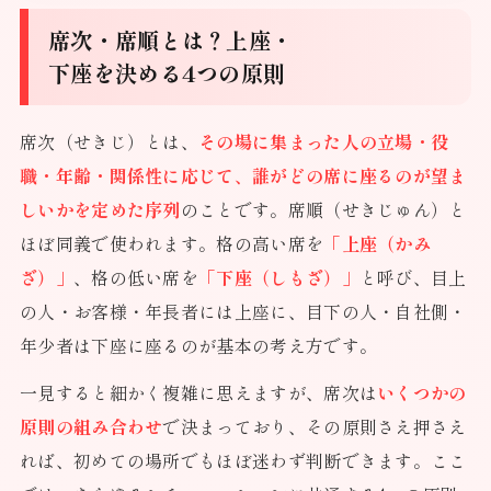
席次・席順とは？上座・
下座を決める4つの原則
席次（せきじ）とは、
その場に集まった人の立場・役
職・年齢・関係性に応じて、誰がどの席に座るのが望ま
しいかを定めた序列
のことです。席順（せきじゅん）と
ほぼ同義で使われます。格の高い席を
「上座（かみ
ざ）」
、格の低い席を
「下座（しもざ）」
と呼び、目上
の人・お客様・年長者には上座に、目下の人・自社側・
年少者は下座に座るのが基本の考え方です。
一見すると細かく複雑に思えますが、席次は
いくつかの
原則の組み合わせ
で決まっており、その原則さえ押さえ
れば、初めての場所でもほぼ迷わず判断できます。ここ