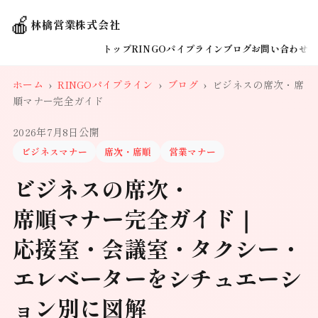
🍎
林檎営業株式会社
トップ
RINGOパイプライン
ブログ
お問い合わせ
ホーム
›
RINGOパイプライン
›
ブログ
›
ビジネスの席次・席
順マナー完全ガイド
2026年7月8日公開
ビジネスマナー
席次・席順
営業マナー
ビジネスの席次・
席順マナー完全ガイド｜
応接室・会議室・タクシー・
エレベーターをシチュエーシ
ョン別に図解