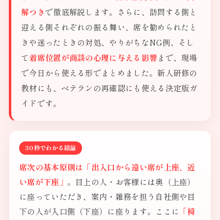
解つき
で徹底解説します。さらに、訪問する側と
迎える側それぞれの振る舞い、席を勧められたと
きや迷ったときの対処、やりがちなNG例、そし
て
着席位置が商談の心理に与える影響
まで、現場
で今日から使える形でまとめました。新人研修の
教材にも、ベテランの再確認にも使える決定版ガ
イドです。
30秒でわかる結論
席次の基本原則は「出入口から遠い席が上座、近
い席が下座」
。目上の人・お客様には奥（上座）
に座っていただき、案内・雑務を担う自社側や目
下の人が入口側（下座）に座ります。ここに
「椅