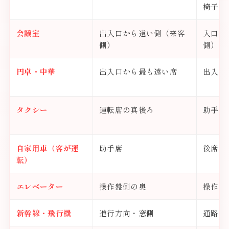
椅子
会議室
出入口から遠い側（来客
入口に
側）
側）
円卓・中華
出入口から最も遠い席
出入口
タクシー
運転席の真後ろ
助手席
自家用車（客が運
助手席
後席中
転）
エレベーター
操作盤側の奥
操作盤
新幹線・飛行機
進行方向・窓側
通路側