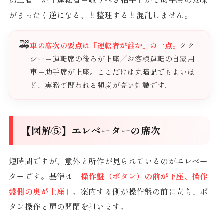
がまったく逆になる、と整理すると混乱しません。
🚕
車の席次の要点は「運転者が誰か」の一点。
タク
シー＝運転席の後ろが上座／お客様運転の自家用
車＝助手席が上座。ここだけは丸暗記でもよいほ
ど、実務で問われる頻度が高い知識です。
【図解⑤】エレベーターの席次
短時間ですが、意外と所作が見られているのがエレベー
ターです。基準は
「操作盤（ボタン）の前が下座、操作
盤側の奥が上座」
。案内する側が操作盤の前に立ち、ボ
タン操作と扉の開閉を担います。